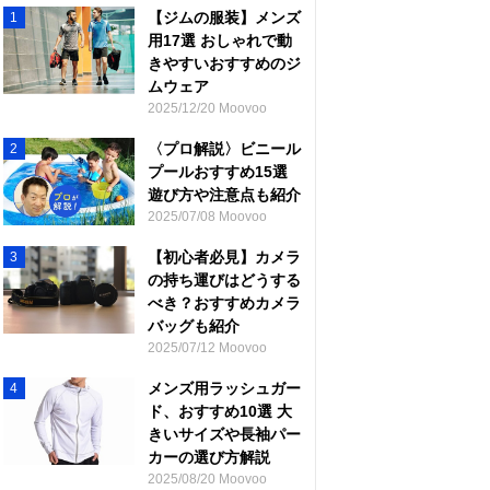
【ジムの服装】メンズ
1
用17選 おしゃれで動
きやすいおすすめのジ
ムウェア
2025/12/20 Moovoo
〈プロ解説〉ビニール
2
プールおすすめ15選
遊び方や注意点も紹介
2025/07/08 Moovoo
【初心者必見】カメラ
3
の持ち運びはどうする
べき？おすすめカメラ
バッグも紹介
2025/07/12 Moovoo
メンズ用ラッシュガー
4
ド、おすすめ10選 大
きいサイズや長袖パー
カーの選び方解説
2025/08/20 Moovoo