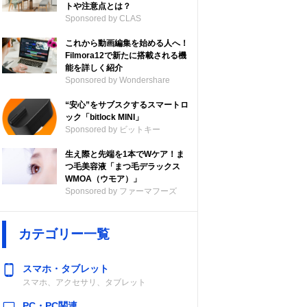
トや注意点とは？
Sponsored by CLAS
これから動画編集を始める人へ！
Filmora12で新たに搭載される機
能を詳しく紹介
Sponsored by Wondershare
“安心”をサブスクするスマートロ
ック「bitlock MINI」
Sponsored by ビットキー
生え際と先端を1本でWケア！ま
つ毛美容液「まつ毛デラックス
WMOA（ウモア）」
Sponsored by ファーマフーズ
カテゴリー一覧
スマホ・タブレット
スマホ、アクセサリ、タブレット
PC・PC関連