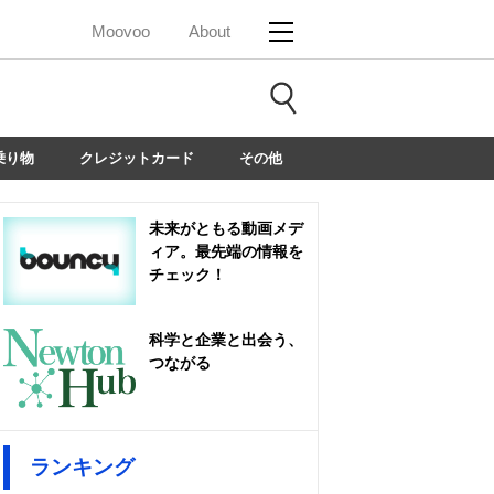
Moovoo
About
乗り物
クレジットカード
その他
未来がともる動画メデ
ィア。最先端の情報を
チェック！
科学と企業と出会う、
つながる
ランキング