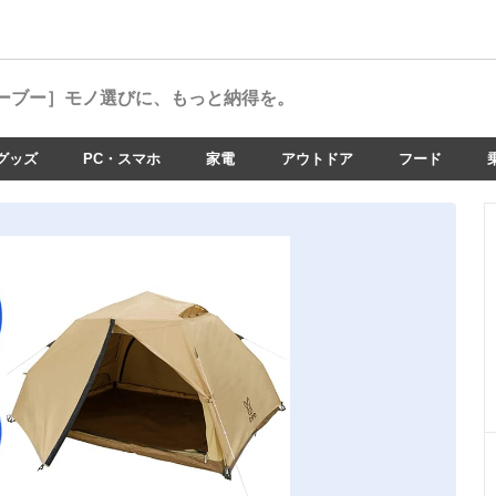
ーブー］
モノ選びに、もっと納得を。
グッズ
PC・スマホ
家電
アウトドア
フード