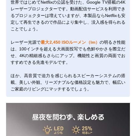
世界ではじめてNetflixの公認を受けた、Google TV搭載の4K
レーザープロジェクターです。動画配信サービスを利用でき
るプロジェクターは増えていますが、本製品ならNetflixも安
定して再生できるので作品により集中し、没入感を得られる
ことでしょう。
レーザー光源で
最大2,450 ISOルーメン（lm）
の明るさ性能
は、100インチを超える大画面投写でも色鮮やかさを際立だ
せ、4Kの精細感もさらにアップ。機能性と画質の両面でお
すすめできる先進モデルです。
ほか、高音質で迫力を感じられるスピーカーシステムの搭
載、美しい外観、リーズナブルな価格設定も魅力で、幅広い
ご家庭のリビングにマッチするでしょう。