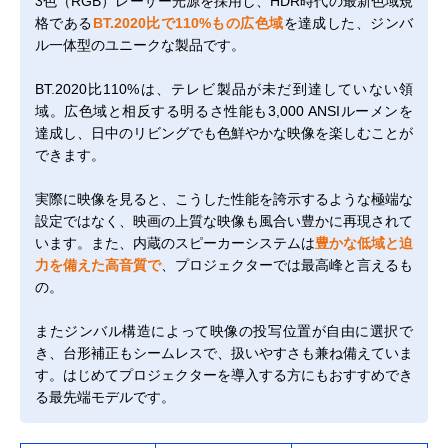
3色（RGB）レーザー光源を採用し、HDR時代の最新色域規
格である
BT.2020比で110%もの広色域
を達成した、ジンバ
ル一体型のユニークな製品です。
BT.2020比110%は、テレビ製品が未だ到達していない領
域。広色域と相反する明るさ性能も3,000 ANSIルーメンを
達成し、日中のリビングでも色鮮やかな映像を楽しむことが
できます。
実際に映像を見ると、こうした性能を誇示するような極端な
設定ではなく、映画の上質な映像も風合い豊かに再現されて
います。また、内蔵のスピーカーシステムは
豊かな低域と迫
力を備えた高音質で
、プロジェクターでは最高峰と言えるも
の。
またジンバル構造によって映像の投写位置が自由に選択で
き、台形補正もシームレスで、扱いやすさも兼ね備えていま
す。はじめてプロジェクターを導入する方にもおすすめでき
る最先端モデルです。