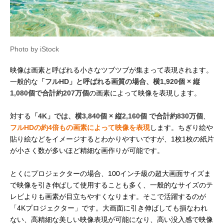
Photo by iStock
映像は画素と呼ばれる小さなツブツブが集まって表現されます。
一般的な
「フルHD」と呼ばれる画質の場合、横1,920個 × 縦
1,080個で合計約207万個
の画素によって映像を表現します。
対する
「4K」では、横3,840個 × 縦2,160個 で合計約830万個
、
フルHDの約4倍もの画素によって映像を表現
します。ちぎり絵や
貼り絵などをイメージするとわかりやすいですが、1枚1枚の紙片
が小さく数が多いほど精細な画作りが可能です。
とくにプロジェクターの場合、100インチ級の超大画面サイズま
で映像を引き伸ばして使用することも多く、一般的なサイズのテ
レビよりも画素が目立ちやすくなります。そこで活躍するのが
「4Kプロジェクター」です。大画面に引き伸ばしても損なわれ
ない、高精細な美しい映像表現が可能になり、高い没入感で映像