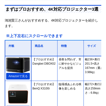
まずはプロおすすめ、4K対応プロジェクター3選
鴻池賢三さんがおすすめする、4K対応プロジェクターを紹介し
ます。
※上下左右にスクロールできます
外観
商品名
特徴
サイズ
【プロおすすめ】
昼夜を問わず、常
幅236×奥行
Dangbei DBOX02
に鮮やかなビジュ
201.5×高さ
アルを提供
167mm（重さ：
3.98kg）
Amazonで見る
【プロおすすめ】
臨場感あふれる映
幅272×奥行213
BenQ X3100i
像を楽しめる
高さ259mm（重
さ：6.8kg）