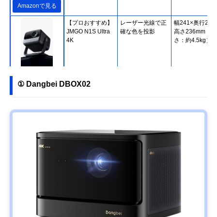
Amazonで見る
【プロおすすめ】
レーザー光線で正
幅241×奥行203
JMGO N1S Ultra
確な色を投影
高さ236mm（重
4K
さ：約4.5kg）
Amazonで見る
① Dangbei DBOX02