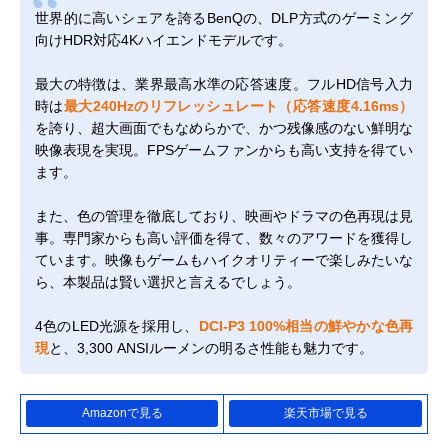
世界的に高いシェアを誇るBenQの、DLP方式のゲーミング
向けHDR対応4Kハイエンドモデルです。
最大の特徴は、業界最高水準の応答速度。フルHD信号入力
時は
最大240Hzのリフレッシュレート（応答速度4.16ms）
を誇り、超大画面でもなめらかで、かつ残像感のない鮮明な
映像表現を実現。FPSゲームファンからも高い支持を得てい
ます。
また、色の管理を徹底しており、映画やドラマの色再現は見
事。専門家からも高い評価を得て、数々のアワードを獲得し
ています。映像もゲームもハイクオリティーで楽しみたいな
ら、本製品は賢い選択と言えるでしょう。
4色のLED光源を採用し、
DCI-P3 100%相当の鮮やかな色再
現
と、3,300 ANSIルーメンの明るさ性能も魅力です。
Amazonで見る
楽天市場で見る