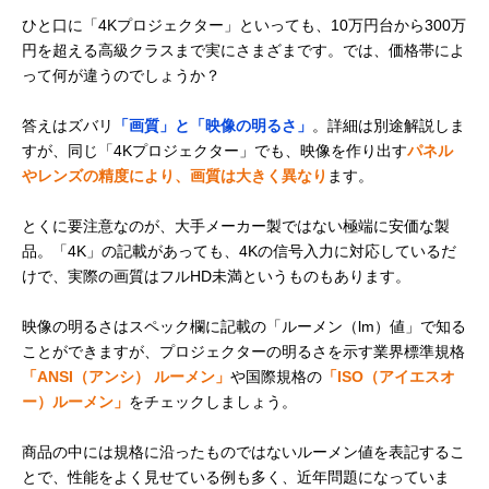
ひと口に「4Kプロジェクター」といっても、10万円台から300万
円を超える高級クラスまで実にさまざまです。では、価格帯によ
って何が違うのでしょうか？
答えはズバリ
「画質」と「映像の明るさ」
。詳細は別途解説しま
すが、同じ「4Kプロジェクター」でも、映像を作り出す
パネル
やレンズの精度により、画質は大きく異なり
ます。
とくに要注意なのが、大手メーカー製ではない極端に安価な製
品。「4K」の記載があっても、4Kの信号入力に対応しているだ
けで、実際の画質はフルHD未満というものもあります。
映像の明るさはスペック欄に記載の「ルーメン（lm）値」で知る
ことができますが、プロジェクターの明るさを示す業界標準規格
「ANSI（アンシ） ルーメン」
や国際規格の
「ISO（アイエスオ
ー）ルーメン」
をチェックしましょう。
商品の中には規格に沿ったものではないルーメン値を表記するこ
とで、性能をよく見せている例も多く、近年問題になっていま