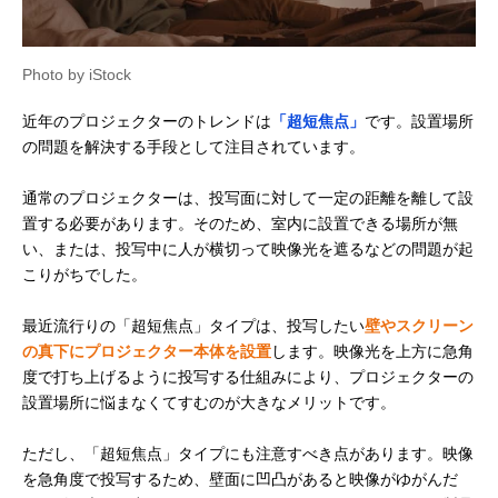
Photo by iStock
近年のプロジェクターのトレンドは
「超短焦点」
です。設置場所
の問題を解決する手段として注目されています。
通常のプロジェクターは、投写面に対して一定の距離を離して設
置する必要があります。そのため、室内に設置できる場所が無
い、または、投写中に人が横切って映像光を遮るなどの問題が起
こりがちでした。
最近流行りの「超短焦点」タイプは、投写したい
壁やスクリーン
の真下にプロジェクター本体を設置
します。映像光を上方に急角
度で打ち上げるように投写する仕組みにより、プロジェクターの
設置場所に悩まなくてすむのが大きなメリットです。
ただし、「超短焦点」タイプにも注意すべき点があります。映像
を急角度で投写するため、壁面に凹凸があると映像がゆがんだ