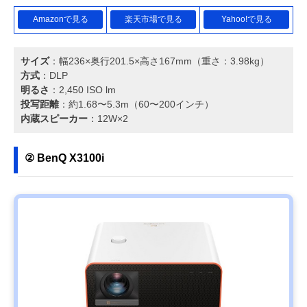
Amazonで見る
楽天市場で見る
Yahoo!で見る
サイズ
：幅236×奥行201.5×高さ167mm（重さ：3.98kg）
方式
：DLP
明るさ
：2,450 ISO lm
投写距離
：約1.68〜5.3m（60〜200インチ）
内蔵スピーカー
：12W×2
② BenQ X3100i