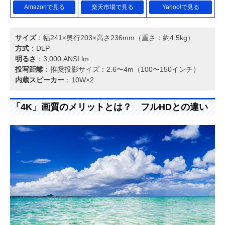
Amazonで見る
楽天市場で見る
Yahoo!で見る
サイズ
：幅241×奥行203×高さ236mm（重さ：約4.5kg）
方式
：DLP
明るさ
：3,000 ANSI lm
投写距離
：推奨投影サイズ：2.6〜4m（100〜150インチ）
内蔵スピーカー
：10W×2
「4K」画質のメリットとは？ フルHDとの違い