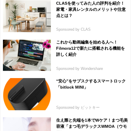
CLASを使ってみた人の評判を紹介！
家電・家具レンタルのメリットや注意
点とは？
Sponsored by CLAS
これから動画編集を始める人へ！
Filmora12で新たに搭載される機能を
詳しく紹介
Sponsored by Wondershare
“安心”をサブスクするスマートロック
「bitlock MINI」
Sponsored by ビットキー
生え際と先端を1本でWケア！まつ毛美
容液「まつ毛デラックスWMOA（ウモ