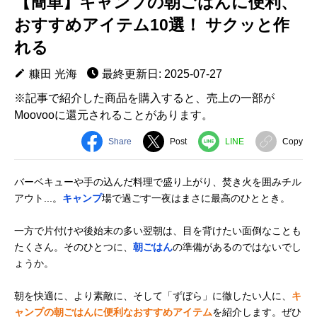
【簡単】キャンプの朝ごはんに便利、
おすすめアイテム10選！ サクッと作
れる
糠田 光海
最終更新日: 2025-07-27
※記事で紹介した商品を購入すると、売上の一部が
Moovooに還元されることがあります。
Share
Post
LINE
Copy
バーベキューや手の込んだ料理で盛り上がり、焚き火を囲みチル
アウト...。
キャンプ
場で過ごす一夜はまさに最高のひととき。
一方で片付けや後始末の多い翌朝は、目を背けたい面倒なことも
たくさん。そのひとつに、
朝ごはん
の準備があるのではないでし
ょうか。
朝を快適に、より素敵に、そして「ずぼら」に徹したい人に、
キ
ャンプの朝ごはんに便利なおすすめアイテム
を紹介します。ぜひ