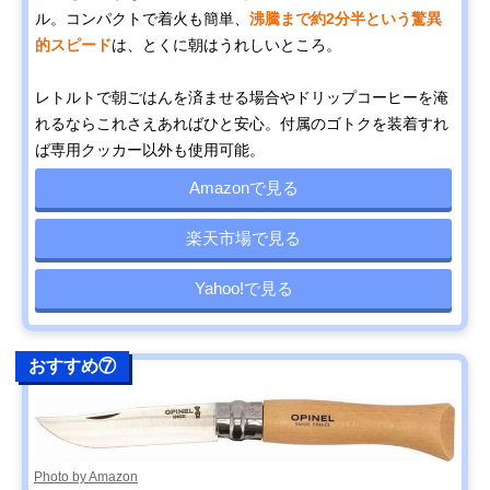
ル。コンパクトで着火も簡単、
沸騰まで約2分半という驚異
的スピード
は、とくに朝はうれしいところ。
レトルトで朝ごはんを済ませる場合やドリップコーヒーを淹
れるならこれさえあればひと安心。付属のゴトクを装着すれ
ば専用クッカー以外も使用可能。
Amazonで見る
楽天市場で見る
Yahoo!で見る
おすすめ⑦
Photo by Amazon