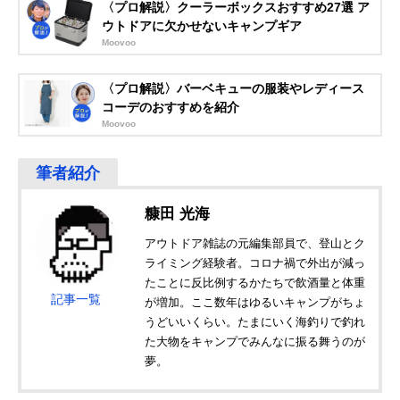
〈プロ解説〉クーラーボックスおすすめ27選 ア
ウトドアに欠かせないキャンプギア
Moovoo
〈プロ解説〉バーベキューの服装やレディース
コーデのおすすめを紹介
Moovoo
糠田 光海
アウトドア雑誌の元編集部員で、登山とク
ライミング経験者。コロナ禍で外出が減っ
たことに反比例するかたちで飲酒量と体重
記事一覧
が増加。ここ数年はゆるいキャンプがちょ
うどいいくらい。たまにいく海釣りで釣れ
た大物をキャンプでみんなに振る舞うのが
夢。