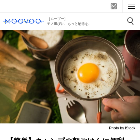
［ムーブー］
モノ選びに、もっと納得を。
Photo by iStock