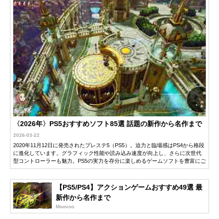
〈2026年〉PS5おすすめソフト85選 話題の新作から名作まで
2026-03-22
2020年11月12日に発売されたプレステ5（PS5）。迫力と臨場感はPS4から格段
に進化しています。グラフィック性能や読み込み速度が向上し、さらに次世代
型コントローラーも魅力。PS5の実力を存分に楽しめるゲームソフトを豊富にご
紹介します。ぜひ最高の1本を見つけてみてください。
【PS5/PS4】アクションゲームおすすめ49選 最
新作から名作まで
Moovoo