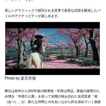
美しいグラフィックで描写される世界で多彩な武器を駆使したバ
トルやアクティビティが楽しめます。
Photo by 楽天市場
舞台は前作から300年後の蝦夷地・羊蹄山周辺。家族の復讐のた
め憎き「羊蹄六人衆」を追って未開の地を訪れた女武芸者「篤
（あつ）」が、新たな仲間との出会いながら絆を深めていく旅路