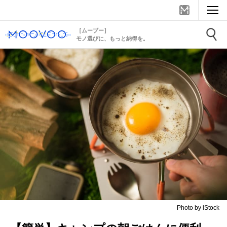
［ムーブー］
モノ選びに、もっと納得を。
Photo by iStock