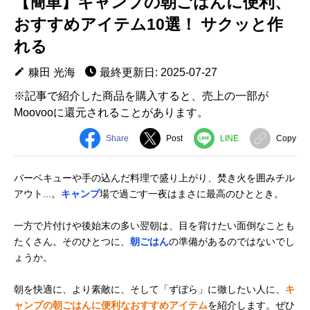
【簡単】キャンプの朝ごはんに便利、
おすすめアイテム10選！ サクッと作
れる
糠田 光海
最終更新日: 2025-07-27
※記事で紹介した商品を購入すると、売上の一部が
Moovooに還元されることがあります。
Share
Post
LINE
Copy
バーベキューや手の込んだ料理で盛り上がり、焚き火を囲みチル
アウト...。
キャンプ
場で過ごす一夜はまさに最高のひととき。
一方で片付けや後始末の多い翌朝は、目を背けたい面倒なことも
たくさん。そのひとつに、
朝ごはん
の準備があるのではないでし
ょうか。
朝を快適に、より素敵に、そして「ずぼら」に徹したい人に、
キ
ャンプの朝ごはんに便利なおすすめアイテム
を紹介します。ぜひ