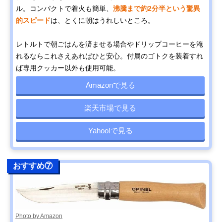
ル。コンパクトで着火も簡単、
沸騰まで約2分半という驚異
的スピード
は、とくに朝はうれしいところ。
レトルトで朝ごはんを済ませる場合やドリップコーヒーを淹
れるならこれさえあればひと安心。付属のゴトクを装着すれ
ば専用クッカー以外も使用可能。
Amazonで見る
楽天市場で見る
Yahoo!で見る
おすすめ⑦
Photo by Amazon