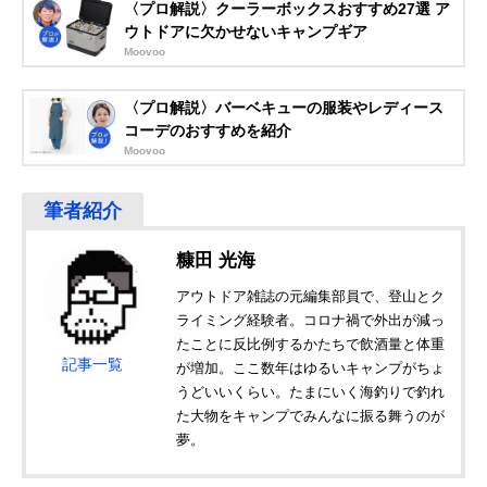
〈プロ解説〉クーラーボックスおすすめ27選 ア
ウトドアに欠かせないキャンプギア
Moovoo
〈プロ解説〉バーベキューの服装やレディース
コーデのおすすめを紹介
Moovoo
糠田 光海
アウトドア雑誌の元編集部員で、登山とク
ライミング経験者。コロナ禍で外出が減っ
たことに反比例するかたちで飲酒量と体重
記事一覧
が増加。ここ数年はゆるいキャンプがちょ
うどいいくらい。たまにいく海釣りで釣れ
た大物をキャンプでみんなに振る舞うのが
夢。