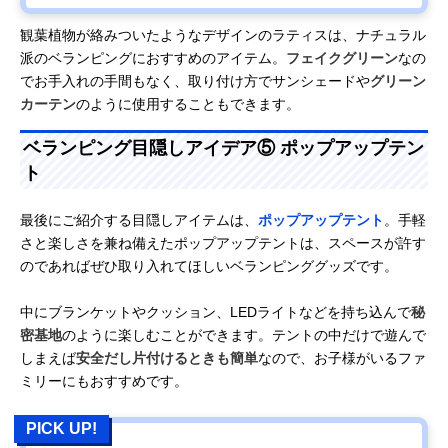
観葉植物が絡みついたようなデザインのラティスは、ナチュラル
派のベランピングにおすすめのアイテム。
フェイクグリーン
なの
でお手入れの手間もなく、取り付け方でサンシェードや
グリーン
カーテン
のように使用することもできます。
ベランピング目隠しアイデア⑤ ポップアップテン
ト
最後にご紹介する目隠しアイテムは、
ポップアップテント
。手軽
さと楽しさを兼ね備えたポップアップテントは、スペースが許す
のであればぜひ取り入れてほしいベランピンググッズです。
中にブランケットやクッション、LEDライトなどを持ち込んで
秘
密基地
のように楽しむことができます。テントの中だけで遊んで
しまえば
安全だし片付けるときも簡単
なので、お子様がいるファ
ミリーにもおすすめです。
PICK UP!