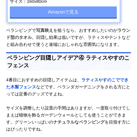
サイズ：160x80cm
Amazonで見る
ベランピングで
写真映え
を狙うなら、おすすめしたいのが
ラウン
ド型のタオル
。目隠し効果は低いですが、ラティスやテントなど
と組み合わせて使うと途端におしゃれな雰囲気になります。
ベランピング目隠しアイデア④ ラティスやすのこ
フェンス
4番目におすすめの目隠しアイテムは、
ラティス
や
すのこででき
た木製フェンス
などです。ベランダガーデニングをされる方にと
っては定番のグッズですよね。
サイズを調整したり設置の手間はありますが、一度取り付けてし
まえば植物を飾るガーデンウォールとしても使うことができま
す。グリーンいっぱいの
ナチュラルなベランピング
を目指す方に
はぴったりですね。