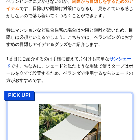
ベランピングに欠かせないのが、
周囲から目隠しをするためのア
イテム
です。
日除け
や
雨除け対策
にもなるし、見られている感じ
がしないので落ち着いてくつろぐことができます。
特にマンションなど集合住宅の場合はお隣と距離が近いため、目
隠しは必須といえるでしょう。こちらでは、
ベランピングにおす
すめの目隠しアイデア＆グッズ
をご紹介します。
1番目にご紹介するのは手軽に使えて片付けも簡単な
サンシェー
ド
です。ちなみに、シェードと似たような用途で使うタープはポ
ールを立てて設置するため、ベランダで使用するならシェードの
方がおすすめです。
PICK UP!