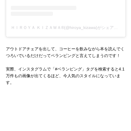
ＨＩＲＯＹＡ ＫＩＺＡＷＡ®(@hiroya_kizawa)がシェアした投稿
アウトドアチェアを出して、コーヒーを飲みながら本を読んでく
つろいでいるだけだってベランピングと言えてしまうのです！
実際、インスタグラムで「#ベランピング」タグを検索すると4.1
万件もの画像が出てくるほど、今人気のスタイルになっていま
す。