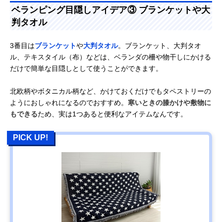
ベランピング目隠しアイデア③ ブランケットや大
判タオル
3番目は
ブランケット
や
大判タオル
。ブランケット、大判タオ
ル、テキスタイル（布）などは、ベランダの柵や物干しにかける
だけで簡単な目隠しとして使うことができます。
北欧柄やボタニカル柄など、かけておくだけでもタペストリーの
ようにおしゃれになるのでおすすめ。
寒いときの膝かけや敷物に
もできる
ため、実は1つあると便利なアイテムなんです。
PICK UP!