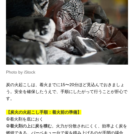
Photo by iStock
炭の火起こしは、着火までに15〜20分ほど見込んでおきましょ
う。安全を確保したうえで、手順にしたがって行うことが肝心で
す。
【炭火の火起こし手順：着火前の準備】
①
着火剤を底におく
②
着火剤の上に炭を積む
。火力が分散されにくく、効率よく炭を
燃焼できる。バーベキュー台で炭を積み上げるのが手間の場合