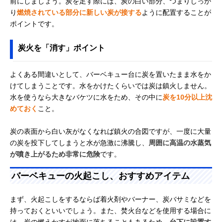
前にしましょう。炭を足す際には、炭の白い部分、つまりしっか
り
燃焼されている部分に新しい炭が接する
ように配置することが
ポイントです。
炭火を「消す」ポイント
よくある間違いとして、バーベキュー台に炭を置いたまま水をか
けてしまうことです。水をかけたくらいでは炭は鎮火しません。
水を使うなら大きなバケツに水をため、その中に
炭を10分以上沈
めておく
こと。
炭の表面から白い灰がなくなれば鎮火の合図ですが、一度に大量
の炭を投下してしまうと水が急激に沸騰し、
周囲に高温の水蒸気
が噴き上がるため非常に危険
です。
バーベキューの火起こし、おすすめアイテム
まず、火起こしをするならば着火剤やバーナー、炭バサミなどを
持っておくといいでしょう。また、焚火台などを使用する場合に
は、炭の燃えかすが地面に落ちることもあるため、
台下に設置す