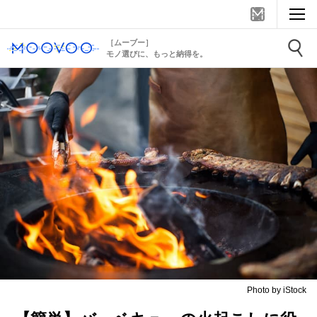
［ムーブー］
モノ選びに、もっと納得を。
Photo by iStock