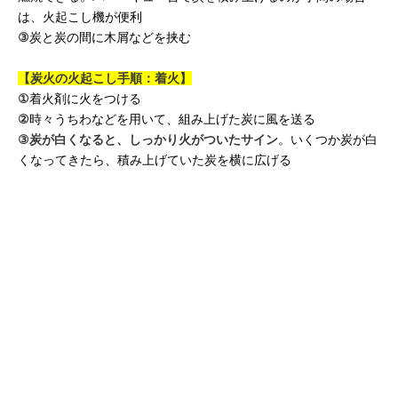
は、火起こし機が便利
③
炭と炭の間に木屑などを挟む
【炭火の火起こし手順：着火】
①
着火剤に火をつける
②
時々うちわなどを用いて、組み上げた炭に風を送る
③
炭が白くなると、しっかり火がついたサイン
。いくつか炭が白
くなってきたら、積み上げていた炭を横に広げる