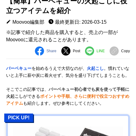
【簡単】バーベキューの火起こしに役
立つアイテムを紹介
Moovoo編集部
最終更新日: 2026-03-15
※記事で紹介した商品を購入すると、売上の一部が
Moovooに還元されることがあります。
Share
Post
LINE
Copy
バーベキュー
を始めるうえで大切なのが、
火起こし
。慣れていな
いと上手に薪や炭に着火せず、気分を盛り下げてしまうことも。
そこでこの記事では、
バーベキュー初心者でも炭を使って手軽に
火起こし
ができる
ポイントや手順、さらに便利で役立つおすすめ
アイテム
も紹介します。ぜひ参考にしてください。
PICK UP!