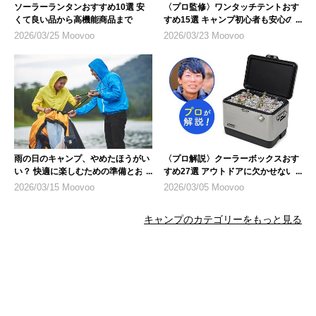
ソーラーランタンおすすめ10選 安
〈プロ監修〉ワンタッチテントおす
くて良い品から高機能商品まで
すめ15選 キャンプ初心者も安心の
人気モデル
2026/03/25 Moovoo
2026/03/23 Moovoo
雨の日のキャンプ、やめたほうがい
〈プロ解説〉クーラーボックスおす
い？ 快適に楽しむための準備とおす
すめ27選 アウトドアに欠かせない
すめ商品
キャンプギア
2026/03/15 Moovoo
2026/03/05 Moovoo
キャンプのカテゴリーをもっと見る