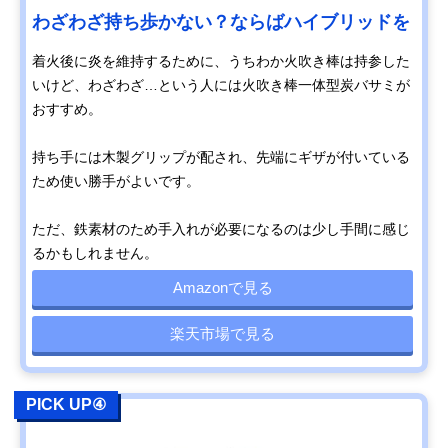
わざわざ持ち歩かない？ならばハイブリッドを
着火後に炎を維持するために、うちわか火吹き棒は持参した
いけど、わざわざ…という人には火吹き棒一体型炭バサミが
おすすめ。
持ち手には木製グリップが配され、先端にギザが付いている
ため使い勝手がよいです。
ただ、鉄素材のため手入れが必要になるのは少し手間に感じ
るかもしれません。
Amazonで見る
楽天市場で見る
PICK UP④