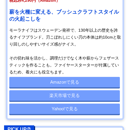
税込み4,290円（Amazon）
薪を火種に変える、ブッシュクラフトスタイル
の火起こしを
モーラナイフはスウェーデン発祥で、130年以上の歴史を誇
るナイフブランド。刃こぼれしにくい刃の本体は約10cmと取
り回しのしやすいサイズ感がナイス。
その切れ味を活かし、調理だけでなく木や薪からフェザース
ティックを作ることも。ファイヤースターターが付属してい
るため、着火にも役立ちます。
Amazonで見る
楽天市場で見る
Yahoo!で見る
PICK UP⑦