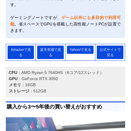
す。
ゲーミングノートですが、
ゲーム以外にも多目的で利用可
能
。省スペースでGPUを搭載した高性能ノートPCが設置で
きます。
Amazonで見
楽天市場で見
Yahoo!で見る
公式サイトで
る
る
見る
CPU
：AMD Ryzen 5 7640HS（6コア/12スレッド）
GPU
：GeForce RTX 3050
メモリ
：16GB
ストレージ
：512GB
購入から3〜5年後の買い替えがおすすめ