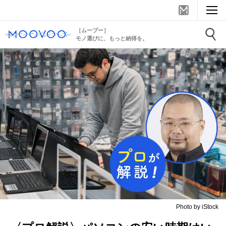
［ムーブー］
モノ選びに、もっと納得を。
Photo by iStock