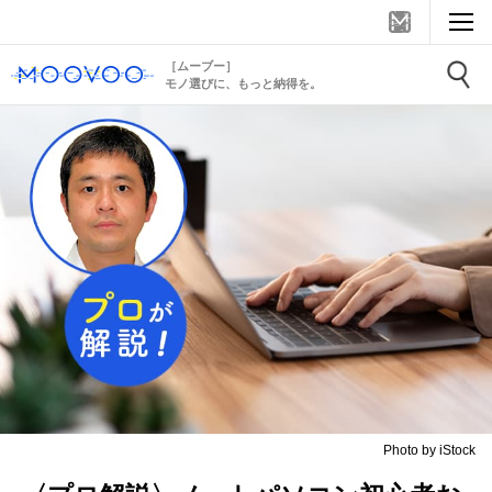
［ムーブー］
モノ選びに、もっと納得を。
Photo by iStock