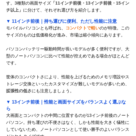
す。3種類の画面サイズ
「11インチ前後・13インチ前後・15イン
チ以上」
に分けて、それぞれ選び方を紹介します。
▼ 11インチ前後｜持ち運びに便利、ただし性能に注意
モバイルパソコンとも呼ばれ、
コンパクトで軽い
のが特徴。この
サイズのものは低価格化が進み、市場は縮小傾向にあります。
パソコンバッテリー駆動時間が長いモデルが多く便利ですが、大
型のノートパソコンに比べて性能が控えめである場合がほとんど
です。
筐体のコンパクトさにより、性能を上げるためのメモリ増設やス
トレージ交換といったカスタマイズが難しいモデルが多いため、
拡張性の低さ
にも注意しましょう。
▼ 13インチ前後｜性能と画面サイズをバランスよく選ぶな
ら
大画面とコンパクトの中間に位置するのが13インチ前後のノート
パソコン。持ち運びの不便さはなく、しかも性能を大きく犠牲に
していないため、ノートパソコンとして使い勝手のよいバランス