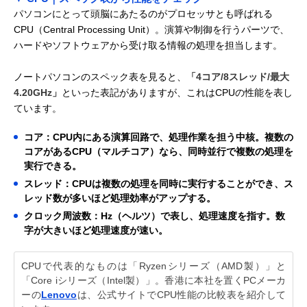
パソコンにとって頭脳にあたるのがプロセッサとも呼ばれる
CPU（Central Processing Unit）。演算や制御を行うパーツで、
ハードやソフトウェアから受け取る情報の処理を担当します。
ノートパソコンのスペック表を見ると、
「4コア/8スレッド/最大
4.20GHz」
といった表記がありますが、これはCPUの性能を表し
ています。
コア：CPU内にある演算回路で、処理作業を担う中核。複数の
コアがあるCPU（マルチコア）なら、同時並行で複数の処理を
実行できる。
スレッド：CPUは複数の処理を同時に実行することができ、ス
レッド数が多いほど処理効率がアップする。
クロック周波数：Hz（ヘルツ）で表し、処理速度を指す。数
字が大きいほど処理速度が速い。
CPUで代表的なものは「Ryzenシリーズ（AMD製）」と
「Core iシリーズ（Intel製）」。香港に本社を置くPCメーカ
ーの
Lenovo
は、公式サイトでCPU性能の比較表を紹介して