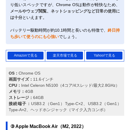
り低いスペックですが、Chrome OSは動作が軽快なため、
メールやウェブ閲覧、ネットショッピングなど日常の使用に
は十分
といえます。
バッテリー駆動時間が約10.1時間と長いのも特徴で、
終日持
ち歩いて使うのにも心強い
でしょう。
Amazonで見る
楽天市場で見る
Yahoo!で見る
OS：
Chrome OS
画面サイズ：
11.6インチ
CPU：
Intel Celeron N5100（4コア/4スレッド/最大2.8GHz）
メモリ：
4GB
ストレージ：
64GB
接続端子：
USB3.2（Gen1）Type-C×2、USB3.2（Gen1）
Type-A×2、ヘッドホンジャック（マイク入力コンボ）
③ Apple MacBook Air（M2, 2022）