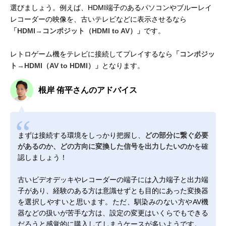
選びましょう。例えば、HDMI端子のあるパソコンやブルーレイ
レコーダーの映像を、古いテレビなどに表示させるなら
「HDMI→コンポジット（HDMI to AV）」
です。
レトロゲーム機をテレビに接続してプレイするなら
「コンポジッ
ト→HDMI（AV to HDMI）」
となります。
根岸 侑平さんのアドバイス
まずは接続する環境をしっかり把握し、
どの部分に繋ぐ必要
があるのか、どの方向に変換した信号を出力したいのか
を確
認しましょう！
古いビデオデッキやレコーダーの端子には入力端子と出力端
子があり、経験のある方は意識せずとも目的にあった変換器
を選択しやすいと思います。ただ、馴染みのない方やAV機
器などの扱いが苦手な方は、設定の変更はいくらでもできる
だろうと感覚的に購入してしまうケースが多いようです。