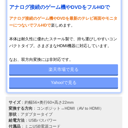
アナログ接続のゲーム機やDVDをフルHDで
アナログ接続のゲーム機やDVDを最新のテレビ画面やモニタ
ーにつないでフルHDで
楽しめます。
本体は耐久性に優れたスチール製で、持ち運びしやすいコン
パクトタイプ。さまざまなHDMI機器に対応しています。
なお、双方向変換には非対応です。
楽天市場で見る
Yahoo!で見る
サイズ
：約幅56×奥行60×高さ22mm
変換する方向
：コンポジット→HDMI（AV to HDMI）
形状
：アダプタータイプ
給電方法
：USBバスパワー
付属品
：ミニUSB電源コード