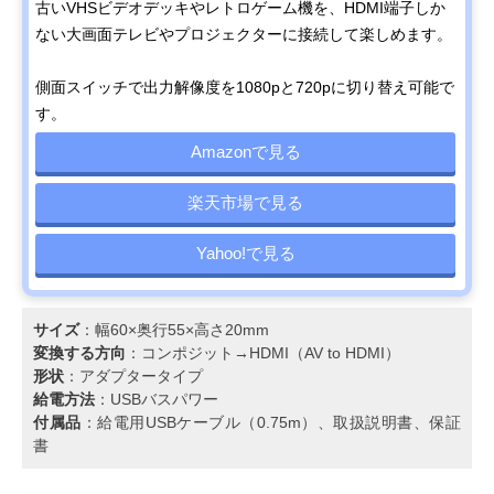
古いVHSビデオデッキやレトロゲーム機を、HDMI端子しか
ない大画面テレビやプロジェクターに接続して楽しめます。
側面スイッチで出力解像度を1080pと720pに切り替え可能で
す。
Amazonで見る
楽天市場で見る
Yahoo!で見る
サイズ
：幅60×奥行55×高さ20mm
変換する方向
：コンポジット→HDMI（AV to HDMI）
形状
：アダプタータイプ
給電方法
：USBバスパワー
付属品
：給電用USBケーブル（0.75m）、取扱説明書、保証
書