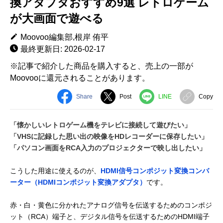
換アダプタおすすめ9選 レトロゲーム
が大画面で遊べる
Moovoo編集部,根岸 侑平
最終更新日: 2026-02-17
※記事で紹介した商品を購入すると、売上の一部が
Moovooに還元されることがあります。
Share
Post
LINE
Copy
「懐かしいレトロゲーム機をテレビに接続して遊びたい」
「VHSに記録した思い出の映像をHDレコーダーに保存したい」
「パソコン画面をRCA入力のプロジェクターで映し出したい」
こうした用途に使えるのが、
HDMI信号コンポジット変換コンバ
ーター（HDMIコンポジット変換アダプタ）
です。
赤・白・黄色に分かれたアナログ信号を伝送するためのコンポジ
ット（RCA）端子と、デジタル信号を伝送するためのHDMI端子