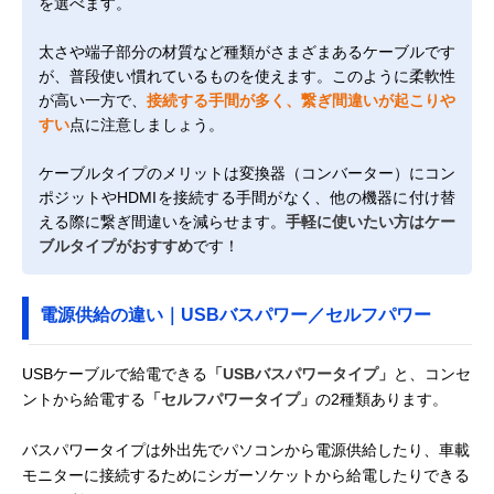
を選べます。
太さや端子部分の材質など種類がさまざまあるケーブルです
が、普段使い慣れているものを使えます。このように柔軟性
が高い一方で、
接続する手間が多く、繋ぎ間違いが起こりや
すい
点に注意しましょう。
ケーブルタイプのメリットは変換器（コンバーター）にコン
ポジットやHDMIを接続する手間がなく、他の機器に付け替
える際に繋ぎ間違いを減らせます。
手軽に使いたい方はケー
ブルタイプがおすすめ
です！
電源供給の違い｜USBバスパワー／セルフパワー
USBケーブルで給電できる
「USBバスパワータイプ」
と、コンセ
ントから給電する
「セルフパワータイプ」
の2種類あります。
バスパワータイプは外出先でパソコンから電源供給したり、車載
モニターに接続するためにシガーソケットから給電したりできる