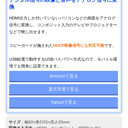
換
HDMI出力しか付いていないパソコンなどの画面をアナログ
信号に変換し、コンポジット入力のテレビやプロジェクター
などで映し出せます。
コピーガードが施された
HDCP映像信号にも対応可能
です。
USB給電で動作するUSBバスパワー方式なので、モバイル環
境でも簡単に設置できます。
Amazonで見る
楽天市場で見る
Yahoo!で見る
サイズ
：幅60×奥行55×高さ20mm
変換する方向
：HDMI→コンポジット（HDMI to AV）