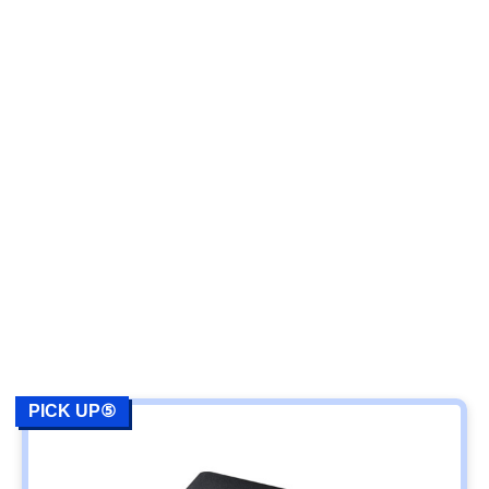
PICK UP⑤