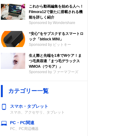
これから動画編集を始める人へ！
Filmora12で新たに搭載される機
能を詳しく紹介
Sponsored by Wondershare
“安心”をサブスクするスマートロ
ック「bitlock MINI」
Sponsored by ビットキー
生え際と先端を1本でWケア！ま
つ毛美容液「まつ毛デラックス
WMOA（ウモア）」
Sponsored by ファーマフーズ
カテゴリー一覧
スマホ・タブレット
スマホ、アクセサリ、タブレット
PC・PC関連
PC、PC周辺機器