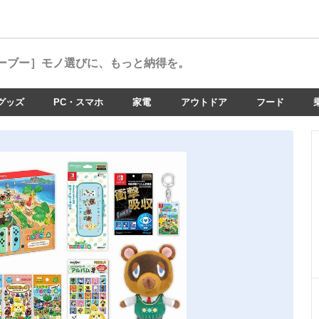
ーブー］
モノ選びに、もっと納得を。
グッズ
PC・スマホ
家電
アウトドア
フード