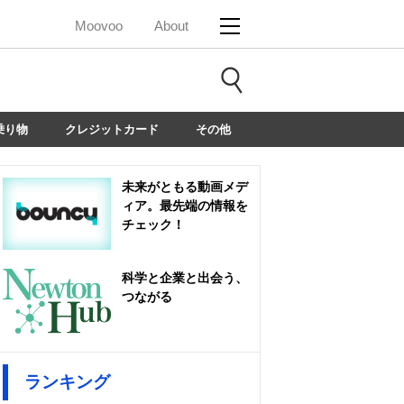
Moovoo
About
乗り物
クレジットカード
その他
未来がともる動画メデ
ィア。最先端の情報を
チェック！
科学と企業と出会う、
つながる
ランキング