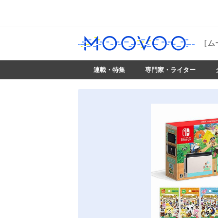
［ム
連載・特集
専門家・ライター