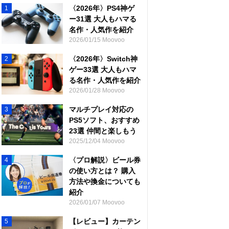
〈2026年〉PS4神ゲ
1
ー31選 大人もハマる
名作・人気作を紹介
2026/01/15 Moovoo
〈2026年〉Switch神
2
ゲー33選 大人もハマ
る名作・人気作を紹介
2026/01/28 Moovoo
マルチプレイ対応の
3
PS5ソフト、おすすめ
23選 仲間と楽しもう
2025/12/04 Moovoo
〈プロ解説〉ビール券
4
の使い方とは？ 購入
方法や換金についても
紹介
2026/01/07 Moovoo
【レビュー】カーテン
5