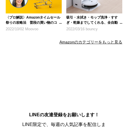
〈プロ解説〉Amazonタイムセール
吸引・水拭き・モップ洗浄・すす
祭りの攻略法 普段の買い物のコツ
ぎ・乾燥までしてくれる、全自動ロ
も紹介
ボット掃除機「yeediモップステー
2022/10/02 Moovoo
2022/03/16 bouncy
ション」
Amazonのカテゴリーをもっと見る
LINEの友達登録をお願いします！
LINE限定で、毎週の人気記事を配信しま