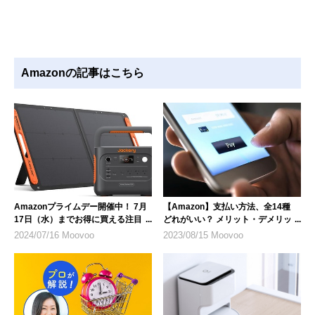
Amazonの記事はこちら
Amazonプライムデー開催中！ 7月
【Amazon】支払い方法、全14種
17日（水）までお得に買える注目商
どれがいい？ メリット・デメリット
品を紹介
を解説
2024/07/16 Moovoo
2023/08/15 Moovoo