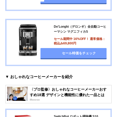
De'Longhi（デロンギ）全自動コーヒ
ーマシン マグニフィカS
セール期間中 16%OFF！ 通常価格：
税込み69,800円
セール特価をチェック
▼ おしゃれなコーヒーメーカーを紹介
〈プロ監修〉おしゃれなコーヒーメーカーおす
すめ18選 デザインと機能性に優れた一品とは
Moovoo
SwitchBot ロボット掃除機 S10