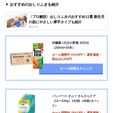
▼ おすすめのおしりふきを紹介
〈プロ解説〉おしりふきのおすすめ11選 新生児
の肌にやさしい厚手タイプも紹介
Moovoo
伊藤園 1日分の野菜 30日分
（200ml×30本）
セール期間中 15%OFF！ 通常価格：
税込み2,558円
セール特価をチェック
パンパース オムツ さらさらケア
（12〜22kg）192枚（48枚×4パッ
ク）
セール期間中 28%OFF！ 通常価格：