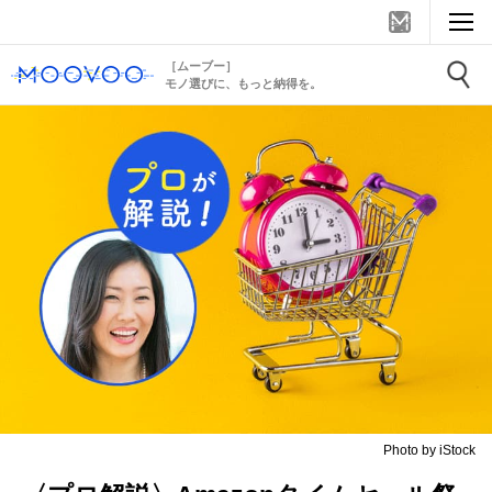
［ムーブー］
モノ選びに、もっと納得を。
Photo by iStock