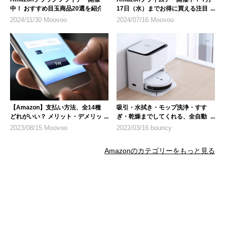
中！ おすすめ目玉商品20選を紹介
17日（水）までお得に買える注目商
品を紹介
2024/11/30 Moovoo
2024/07/16 Moovoo
【Amazon】支払い方法、全14種
吸引・水拭き・モップ洗浄・すす
どれがいい？ メリット・デメリット
ぎ・乾燥までしてくれる、全自動ロ
を解説
ボット掃除機「yeediモップステー
2023/08/15 Moovoo
2022/03/16 bouncy
ション」
Amazonのカテゴリーをもっと見る