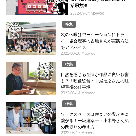
活用方法
2022-09-14 Moovoo
特集
次の休暇はワーケーションにトラ
イ！協会理事の古地さんが実践方法
をアドバイス
2022-08-10 Moovoo
特集
自然を感じる空間が作品に良い影響
も？！映像監督・中尾浩之さんの眺
望重視の仕事場
2022-06-14 Moovoo
特集
ワークスペースは住まいの豊かさに
繋がる！一級建築士・小木野さん流
の間取りの考え方
2022-05-17 Moovoo