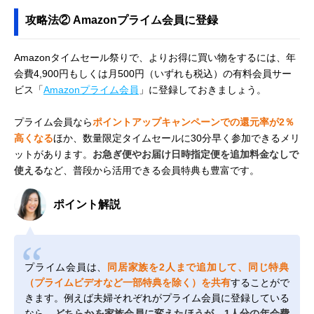
攻略法② Amazonプライム会員に登録
Amazonタイムセール祭りで、よりお得に買い物をするには、年
会費4,900円もしくは月500円（いずれも税込）の有料会員サー
ビス「
Amazonプライム会員
」に登録しておきましょう。
プライム会員なら
ポイントアップキャンペーンでの還元率が2％
高くなる
ほか、数量限定タイムセールに30分早く参加できるメリ
ットがあります。
お急ぎ便やお届け日時指定便を追加料金なしで
使える
など、普段から活用できる会員特典も豊富です。
ポイント解説
プライム会員は、
同居家族を2人まで追加して、同じ特典
（プライムビデオなど一部特典を除く）を共有
することがで
きます。例えば夫婦それぞれがプライム会員に登録している
なら、
どちらかを家族会員に変えたほうが、1人分の年会費