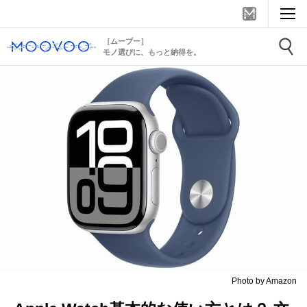
［ムーブー］
モノ選びに、もっと納得を。
Photo by Amazon