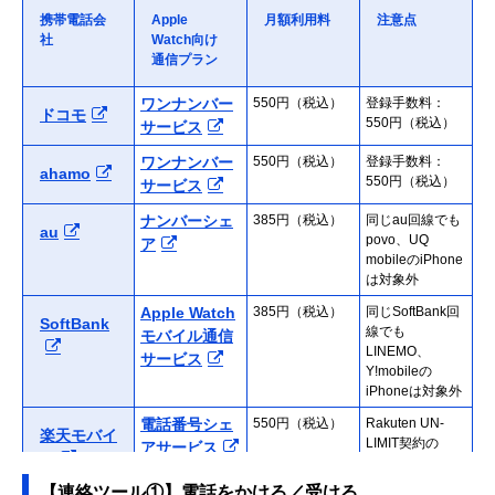
携帯電話会
Apple
月額利用料
注意点
社
Watch向け
通信プラン
ワンナンバー
550円（税込）
登録手数料：
ドコモ
550円（税込）
サービス
ワンナンバー
550円（税込）
登録手数料：
ahamo
550円（税込）
サービス
ナンバーシェ
385円（税込）
同じau回線でも
au
povo、UQ
ア
mobileのiPhone
は対象外
Apple Watch
385円（税込）
同じSoftBank回
SoftBank
線でも
モバイル通信
LINEMO、
サービス
Y!mobileの
iPhoneは対象外
電話番号シェ
550円（税込）
Rakuten UN-
楽天モバイ
LIMIT契約の
アサービス
ル
iPhoneが対象
【連絡ツール①】電話をかける／受ける