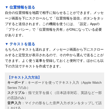
▼ 位置情報を送る
自分の位置情報を地図で相手に知らせることができます。メッセ
ージ画面を下にスクロールして「位置情報を送信」ボタンをタッ
プすると送信されます。この機能を使うには、「設定」Appの
「プライバシー」で「位置情報を共有」がONになっている必要
があります。
▼ テキストを送る
もちろんテキストも送れます。メッセージ画面から下にスクロー
ルすると定型文が表示されるので、その中から選んで送ることが
できます。よく使う返事を登録しておくと便利です。ほかにも以
下の方法でテキストを作成できます。
【テキスト入力方法】
キーボード
：キーボードを使ってテキスト入力（Apple Watch
Series 7のみ）
スクリブル
：指で文字を描く（日本語非対応、英語など一部
の言語のみ）
音声入力
：マイクの形をした音声入力ボタンをタップして話
しかける