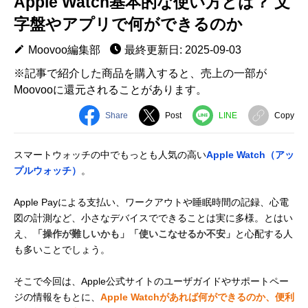
Apple Watch基本的な使い方とは？ 文
字盤やアプリで何ができるのか
Moovoo編集部
最終更新日: 2025-09-03
※記事で紹介した商品を購入すると、売上の一部が
Moovooに還元されることがあります。
Share
Post
LINE
Copy
スマートウォッチの中でもっとも人気の高い
Apple Watch（アッ
プルウォッチ）
。
Apple Payによる支払い、ワークアウトや睡眠時間の記録、心電
図の計測など、小さなデバイスでできることは実に多様。とはい
え、
「操作が難しいかも」「使いこなせるか不安」
と心配する人
も多いことでしょう。
そこで今回は、Apple公式サイトのユーザガイドやサポートペー
ジの情報をもとに、
Apple Watchがあれば何ができるのか、便利