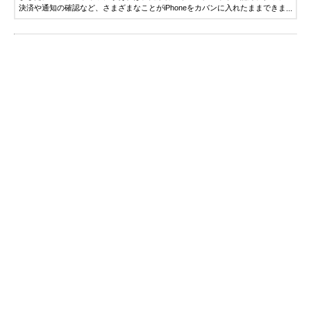
決済や通知の確認など、さまざまなことがiPhoneをカバンに入れたままできま
す。2023年の最新ラインアップは以下の通りです。Apple Watch Series 9：2015
年に発売された初代アップルウォッチから続く、定番シリーズの最新版Apple
Watch Ultra 2：ハイエンドモデルとして、2022年に初登場したApple Watch
Ultraの2代目Apple Watch SE：機能を抑え、もっとも安く購入できるお手頃モデ
ル（2022年登場）この記事では、3モデルの違いや、最新機能について解説しま
す。ぜひ参考にしてください。