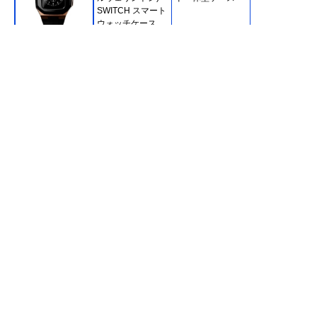
SWITCH スマート
ウォッチケース
DW01200001
Amazonで見る
Spigen シュピゲ
ぴったりフィット
Series9/8/7
ン シンフィット
するシンプルなデ
ACS04174
ザイン
Amazonで見る
elkson クワトロプ
頑丈な耐衝撃設計
Series9/8/7/6/5/
ロ for Apple Watch
のバンド付きバン
SE2/SE
パーケース
Amazonで見る
BARIOUS BARI
ケース内に水が入
Series9/8/7
Amazonで見る
GUARD3 for
り込みにくい耐水
Apple Watch
仕様
オウルテック ガラ
見え方の変化を楽
Series9/8/7
Amazonで見る