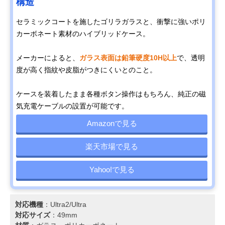
構造
セラミックコートを施したゴリラガラスと、衝撃に強いポリ
カーボネート素材のハイブリッドケース。
メーカーによると、
ガラス表面は鉛筆硬度10H以上
で、透明
度が高く指紋や皮脂がつきにくいとのこと。
ケースを装着したまま各種ボタン操作はもちろん、純正の磁
気充電ケーブルの設置が可能です。
Amazonで見る
楽天市場で見る
Yahoo!で見る
対応機種
：Ultra2/Ultra
対応サイズ
：49mm