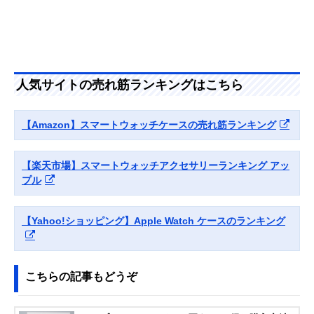
スフィルム一体型
しめるオーロラカ
保護ケース OWL-
ラー
AWBCV0541-AU
エレコム
頑丈なゴリラガラ
Ultra2/Ultra
Amazonで見る
(ELECOM) フルカ
スとポリカーボネ
バーケース プレミ
ートの2重構造
人気サイトの売れ筋ランキングはこちら
アムゴリラガラス
AW-
22CFCGOCCR
【Amazon】スマートウォッチケースの売れ筋ランキング
Deff DURO for
薄く軽量なアラミ
Ultra2/Ultra
Amazonで見る
Apple Watch Ultra
ド繊維を使用した
保護ケース
【楽天市場】スマートウォッチアクセサリーランキング アッ
Spigen シュピゲ
耐衝撃性に優れた
Ultra2/Ultra
Amazonで見る
プル
ン ラギッドアーマ
TPU素材のタフネ
ー ACS05456
スケース
【Yahoo!ショッピング】Apple Watch ケースのランキング
こちらの記事もどうぞ