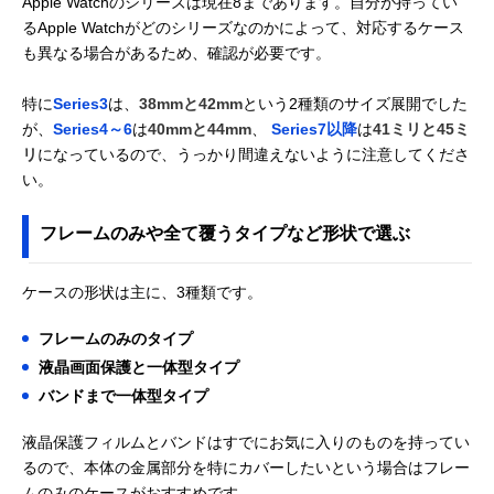
Apple Watchのシリーズは現在8まであります。自分が持ってい
るApple Watchがどのシリーズなのかによって、対応するケース
も異なる場合があるため、確認が必要です。
特に
Series3
は、
38mmと42mm
という2種類のサイズ展開でした
が、
Series4～6
は
40mmと44mm
、
Series7以降
は
41ミリと45ミ
リ
になっているので、うっかり間違えないように注意してくださ
い。
フレームのみや全て覆うタイプなど形状で選ぶ
ケースの形状は主に、3種類です。
フレームのみのタイプ
液晶画面保護と一体型タイプ
バンドまで一体型タイプ
液晶保護フィルムとバンドはすでにお気に入りのものを持ってい
るので、本体の金属部分を特にカバーしたいという場合はフレー
ムのみのケースがおすすめです。