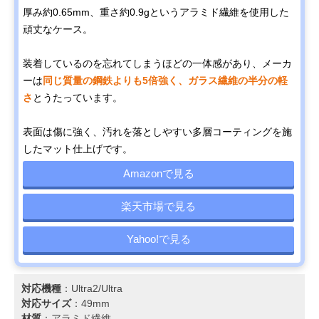
厚み約0.65mm、重さ約0.9gというアラミド繊維を使用した
頑丈なケース。
装着しているのを忘れてしまうほどの一体感があり、メーカ
ーは
同じ質量の鋼鉄よりも5倍強く、ガラス繊維の半分の軽
さ
とうたっています。
表面は傷に強く、汚れを落としやすい多層コーティングを施
したマット仕上げです。
Amazonで見る
楽天市場で見る
Yahoo!で見る
対応機種
：Ultra2/Ultra
対応サイズ
：49mm
材質
：アラミド繊維