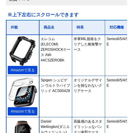
※上下左右にスクロールできます
外観
商品名
特長
対応機種
エレコム
米軍MIL規格をク
Series6/5/4/SE2
(ELECOM)
リアした耐衝撃ケ
E
ZEROSHOCKケー
ース
ス AW-
44CSZEROBK
Amazonで見る
Spigen シュピゲ
オリジナルデザイ
Series6/5/4/SE2
ン ウルトラハイブ
ンを損なわないク
E
リッド ACS00428
リアケース
Amazonで見る
Daniel
高級感のあるスタ
Series6/5/4/SE2
Wellington(ダニエ
イリッシュなバン
E
ルウェリントン)
ド一体型ケース