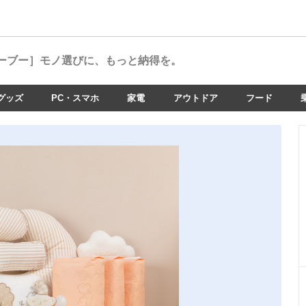
ーブー］
モノ選びに、もっと納得を。
グッズ
PC・スマホ
家電
アウトドア
フード