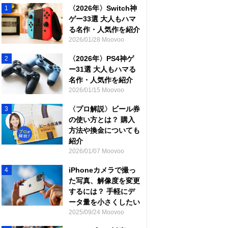
〈2026年〉Switch神
1
ゲー33選 大人もハマ
る名作・人気作を紹介
2026/01/28 Moovoo
〈2026年〉PS4神ゲ
2
ー31選 大人もハマる
名作・人気作を紹介
2026/01/15 Moovoo
〈プロ解説〉ビール券
3
の使い方とは？ 購入
方法や換金についても
紹介
2026/01/07 Moovoo
iPhoneカメラで撮っ
4
た写真、解像度を変更
するには？ 手軽にデ
ータ量を小さくしたい
2025/09/24 Moovoo