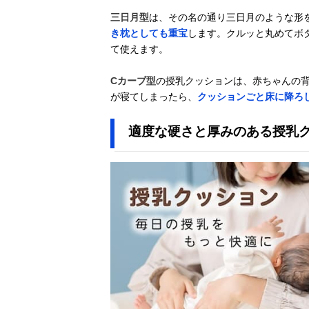
三日月型
は、その名の通り三日月のような形
き枕としても重宝
します。クルッと丸めてボ
て使えます。
Cカーブ型
の授乳クッションは、赤ちゃんの
が寝てしまったら、
クッションごと床に降ろ
適度な硬さと厚みのある授乳