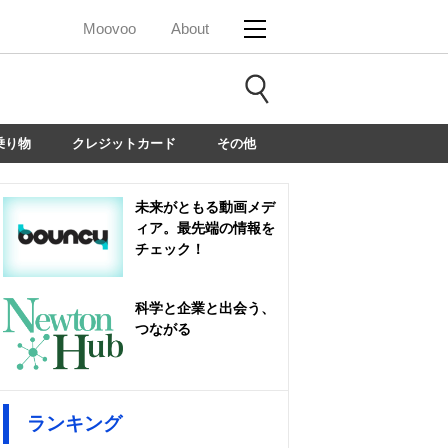
Moovoo
About
乗り物
クレジットカード
その他
未来がともる動画メデ
ィア。最先端の情報を
チェック！
科学と企業と出会う、
つながる
ランキング