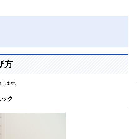
び方
介します。
ェック