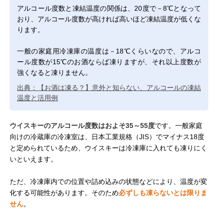
アルコール度数と凍結温度の関係は、20度で－8℃となって
おり、アルコール度数が高ければ高いほど凍結温度が低くな
ります。
一般の家庭用冷凍庫の温度は－18℃くらいなので、アルコ
ール度数が15℃のお酒ならば凍りますが、それ以上度数が
強くなると凍りません。
出典：【お酒は凍る？】意外と知らない、アルコールの凍結
温度と活用例
ウイスキーのアルコール度数はおよそ35～55度
です。一般家庭
向けの冷蔵庫の冷凍室は、日本工業規格（JIS）でマイナス18度
と定められているため、ウイスキーは冷凍庫に入れても凍りにく
いといえます。
ただ、冷凍庫内での位置や詰め込みの状態などにより、温度が変
化する可能性があります。そのため
必ずしも凍らないとは限りま
せん
。