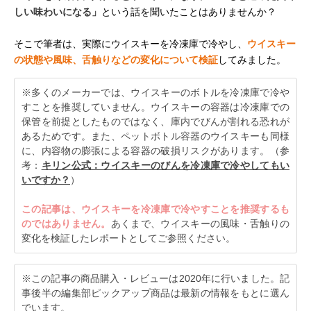
しい味わいになる」
という話を聞いたことはありませんか？
そこで筆者は、実際にウイスキーを冷凍庫で冷やし、
ウイスキー
の状態や風味、舌触りなどの変化について検証
してみました。
※多くのメーカーでは、ウイスキーのボトルを冷凍庫で冷や
すことを推奨していません。ウイスキーの容器は冷凍庫での
保管を前提としたものではなく、庫内でびんが割れる恐れが
あるためです。また、ペットボトル容器のウイスキーも同様
に、内容物の膨張による容器の破損リスクがあります。（参
考：
キリン公式：ウイスキーのびんを冷凍庫で冷やしてもい
いですか？
）
この記事は、ウイスキーを冷凍庫で冷やすことを推奨するも
のではありません。
あくまで、ウイスキーの風味・舌触りの
変化を検証したレポートとしてご参照ください。
※この記事の商品購入・レビューは2020年に行いました。記
事後半の編集部ピックアップ商品は最新の情報をもとに選ん
でいます。