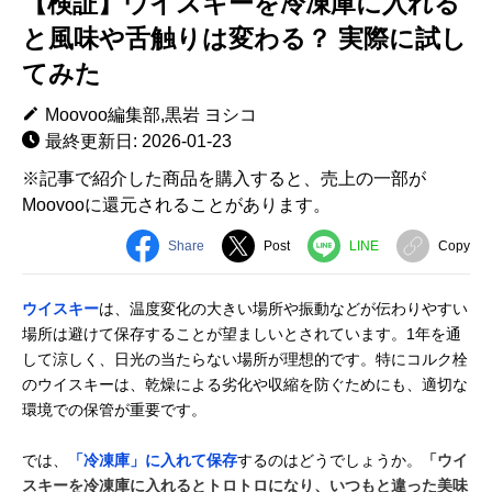
【検証】ウイスキーを冷凍庫に入れる
と風味や舌触りは変わる？ 実際に試し
てみた
Moovoo編集部,黒岩 ヨシコ
最終更新日: 2026-01-23
※記事で紹介した商品を購入すると、売上の一部が
Moovooに還元されることがあります。
Share
Post
LINE
Copy
ウイスキー
は、温度変化の大きい場所や振動などが伝わりやすい
場所は避けて保存することが望ましいとされています。1年を通
して涼しく、日光の当たらない場所が理想的です。特にコルク栓
のウイスキーは、乾燥による劣化や収縮を防ぐためにも、適切な
環境での保管が重要です。
では、
「冷凍庫」に入れて保存
するのはどうでしょうか。
「ウイ
スキーを冷凍庫に入れるとトロトロになり、いつもと違った美味