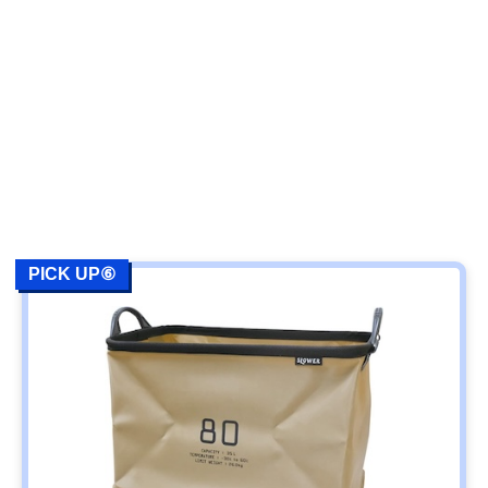
PICK UP⑥