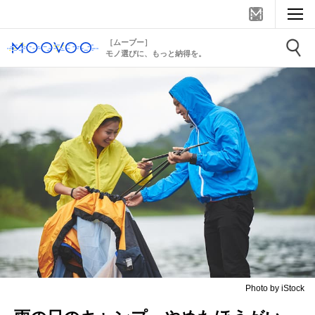
［ムーブー］
モノ選びに、もっと納得を。
Photo by iStock