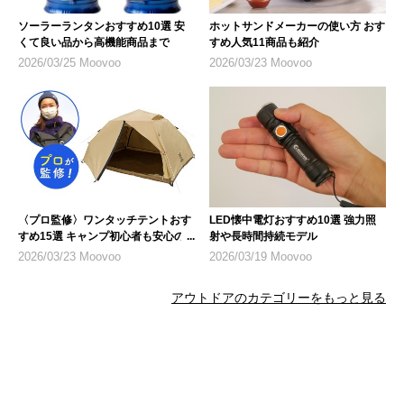
ソーラーランタンおすすめ10選 安
ホットサンドメーカーの使い方 おす
くて良い品から高機能商品まで
すめ人気11商品も紹介
2026/03/25 Moovoo
2026/03/23 Moovoo
〈プロ監修〉ワンタッチテントおす
LED懐中電灯おすすめ10選 強力照
すめ15選 キャンプ初心者も安心の
射や長時間持続モデル
人気モデル
2026/03/23 Moovoo
2026/03/19 Moovoo
アウトドアのカテゴリーをもっと見る