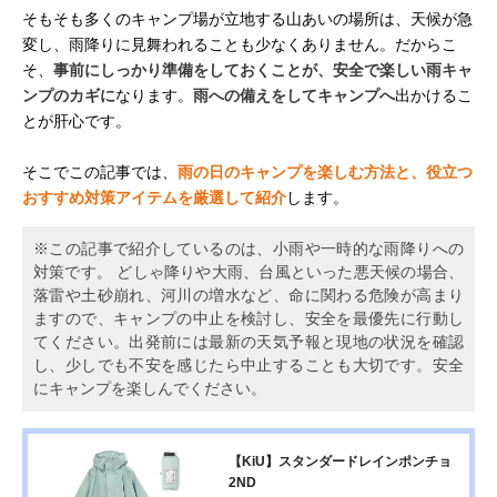
そもそも多くのキャンプ場が立地する山あいの場所は、天候が急
変し、雨降りに見舞われることも少なくありません。だからこ
そ、
事前にしっかり準備をしておくことが、安全で楽しい雨キャ
ンプのカギに
なります。
雨への備えをしてキャンプへ
出かけるこ
とが肝心です。
そこでこの記事では、
雨の日のキャンプを楽しむ方法と、役立つ
おすすめ対策アイテムを厳選して紹介
します。
※この記事で紹介しているのは、小雨や一時的な雨降りへの
対策です。 どしゃ降りや大雨、台風といった悪天候の場合、
落雷や土砂崩れ、河川の増水など、命に関わる危険が高まり
ますので、キャンプの中止を検討し、安全を最優先に行動し
てください。出発前には最新の天気予報と現地の状況を確認
し、少しでも不安を感じたら中止することも大切です。安全
にキャンプを楽しんでください。
【KiU】スタンダードレインポンチョ
2ND