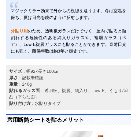
マジックミラー効果で外からの視線を遮ります。冬は室温を
保ち、夏は日光を鏡のように反射します。
外貼り用
のため、透明板ガラスだけでなく、屋内で貼ると熱
割れする危険性のある網入りガラスや、複層ガラス（ペ
ア）、Low-E複層ガラスにも貼ることができます。直射日光
にも強く、
耐候年数は約3年
と頑丈です。
サイズ
：幅92×長さ100cm
厚さ
：記載未確認
重量
：240g
貼れるガラス面
：透明板、複層、網入り、Low-E、くもり/凹
凸（平らな面）
貼り付け方
：水貼りタイプ
窓用断熱シートを貼るメリット