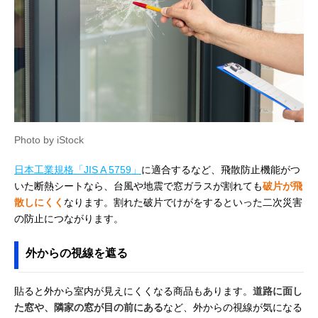
Photo by iStock
日本工業規格「JIS A 5759」
に適合するなど、飛散防止機能がつ
いた断熱シートなら、台風や地震で窓ガラスが割れても
破片が飛
散しにくく
なります。割れた破片でけがをするといった二次災害
の防止につながります。
外からの視線を遮る
貼ると外から室内が見えにくくなる商品もあります。
道路に面し
た窓や、隣家の窓が目の前にある
など、外からの視線が気になる