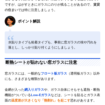
ですが、はがすときにガラスにのりが残ることがあるので、
賃貸
の住まい
では特に注意しましょう。
ポイント解説
水貼りタイプも粘着タイプも、事前に窓ガラスの埃や汚れを
落とし、しっかり貼り付くようにしましょう。
断熱シートが貼れない窓ガラスに注意
窓ガラスには、一般的な
フロート板ガラス
（透明板ガラス）以外
にも、さまざまな種類があります。
金網が入った
網入りガラス
や、ガラス自体にそもそも遮熱・断熱
機能がついている
Low-Eガラス
などは、シートを貼るとガラス表
面の
温度差が大きくなり「熱割れ」を起こす
恐れがあります。