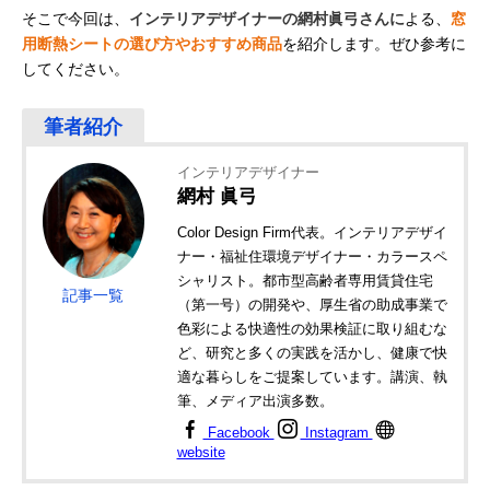
そこで今回は、
インテリアデザイナーの網村眞弓さんに
よる、
窓
用断熱シートの選び方やおすすめ商品
を紹介します。ぜひ参考に
してください。
インテリアデザイナー
網村 眞弓
Color Design Firm代表。インテリアデザイ
ナー・福祉住環境デザイナー・カラースペ
シャリスト。都市型高齢者専用賃貸住宅
記事一覧
（第一号）の開発や、厚生省の助成事業で
色彩による快適性の効果検証に取り組むな
ど、研究と多くの実践を活かし、健康で快
適な暮らしをご提案しています。講演、執
筆、メディア出演多数。
Facebook
Instagram
website