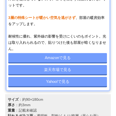
ットです。
3層の特殊シートが暖かい空気を逃がさず
、部屋の暖房効率
をアップします。
耐候性に優れ、紫外線の影響を受けにくいのもポイント。光
は取り入れられるので、貼りつけた後も部屋が暗くなりませ
ん。
Amazonで見る
楽天市場で見る
Yahoo!で見る
サイズ
：約90×180cm
厚さ
：約3mm
重量
：記載未確認
貼れるガラス面
：透明板、型板/くもり/複層（平らな面）