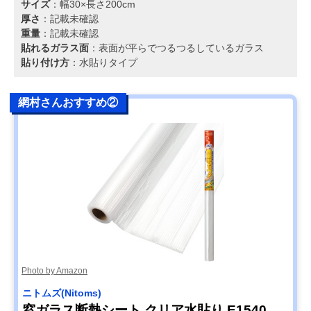
サイズ
：幅30×長さ200cm
厚さ
：記載未確認
重量
：記載未確認
貼れるガラス面
：表面が平らでつるつるしているガラス
貼り付け方
：水貼りタイプ
網村さんおすすめ②
Photo by Amazon
ニトムズ(Nitoms)
窓ガラス断熱シート クリア水貼り E1540