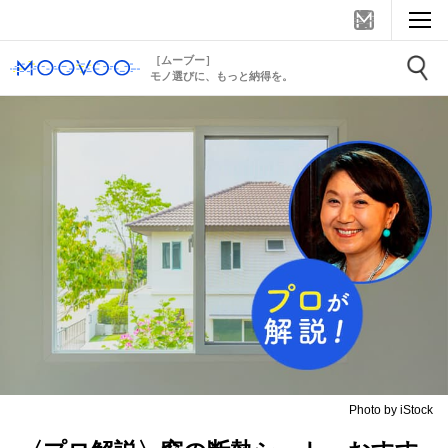
［ムーブー］
モノ選びに、もっと納得を。
Photo by iStock