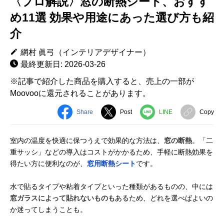
〈プロ解説〉窓の断熱シート、おすす
め11選 効果や用途にあった選び方も紹
介
網村 眞弓（インテリアデザイナー）
最終更新日: 2026-03-26
※記事で紹介した商品を購入すると、売上の一部が
Moovooに還元されることがあります。
Share
Post
LINE
Copy
室内の温度を快適に保つうえで効果的な方法は、
窓の断熱
。「二
重サッシ」などの導入はコストがかかるため、手軽に断熱効果を
得たい方に便利なのが、
窓用断熱シート
です。
水で貼るタイプや粘着タイプといった種類があるものの、中には
窓ガラスによって貼れないものも
あるため、どれを選べばよいの
か迷ってしまうことも。