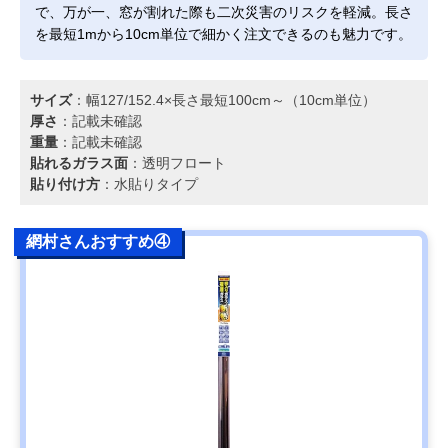
で、万が一、窓が割れた際も二次災害のリスクを軽減。長さ
を最短1mから10cm単位で細かく注文できるのも魅力です。
サイズ
：幅127/152.4×長さ最短100cm～（10cm単位）
厚さ
：記載未確認
重量
：記載未確認
貼れるガラス面
：透明フロート
貼り付け方
：水貼りタイプ
網村さんおすすめ④