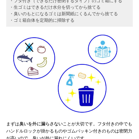
・フタ付き（できるだけ密閉するタイプ）のゴミ箱にする
・生ゴミはできるだけ水分を切ってから捨てる
・臭いのもとになるゴミは新聞紙にくるんでから捨てる
・ゴミ箱自体を定期的に掃除する
まずは
臭いを外に漏らさない
ことが大切です。フタ付きの中でも
ハンドルロックが掛かるものやゴムパッキン付きのものは密閉力
が高いので、臭いが外に漏れにくいです。