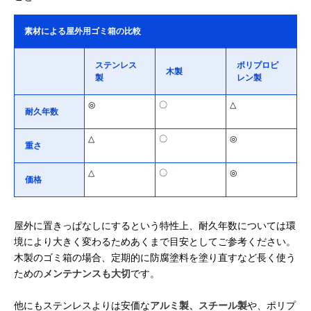
素材による屋外用ゴミ箱の比較
ステンレス
ポリプロピ
木製
製
レン製
◎
〇
△
耐久年数
△
〇
◎
重さ
△
〇
◎
価格
屋外に置きっぱなしにするという特性上、耐久年数については環
境により大きく変わるためあくまで目安としてご参考ください。
木製のゴミ箱の場合、定期的に防腐塗料を塗り直すなど長く使う
ための
メンテナンスも大切
です。
他にもステンレスよりは安価な
アルミ製、スチール製
や、ポリプ