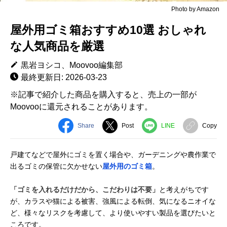
Photo by Amazon
屋外用ゴミ箱おすすめ10選 おしゃれ
な人気商品を厳選
黒岩ヨシコ、Moovoo編集部
最終更新日: 2026-03-23
※記事で紹介した商品を購入すると、売上の一部が
Moovooに還元されることがあります。
Share
Post
LINE
Copy
戸建てなどで屋外にゴミを置く場合や、ガーデニングや農作業で
出るゴミの保管に欠かせない
屋外用のゴミ箱
。
「ゴミを入れるだけだから、こだわりは不要」
と考えがちです
が、カラスや猫による被害、強風による転倒、気になるニオイな
ど、様々なリスクを考慮して、より使いやすい製品を選びたいと
ころです。