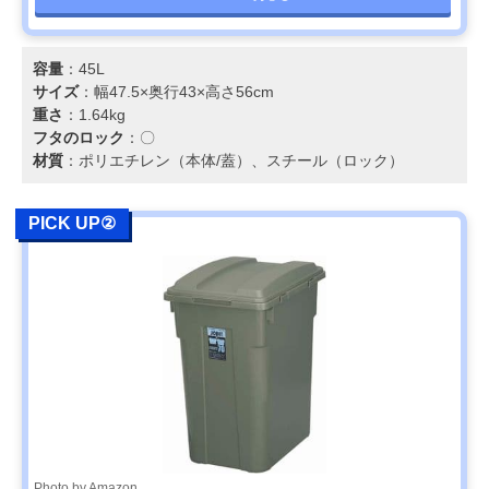
容量
：45L
サイズ
：幅47.5×奥行43×高さ56cm
重さ
：1.64kg
フタのロック
：〇
材質
：ポリエチレン（本体/蓋）、スチール（ロック）
PICK UP②
Photo by Amazon