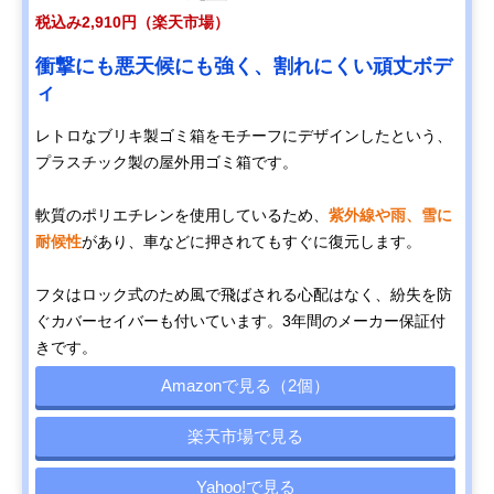
税込み2,910円（楽天市場）
衝撃にも悪天候にも強く、割れにくい頑丈ボデ
ィ
レトロなブリキ製ゴミ箱をモチーフにデザインしたという、
プラスチック製の屋外用ゴミ箱です。
軟質のポリエチレンを使用しているため、
紫外線や雨、雪に
耐候性
があり、車などに押されてもすぐに復元します。
フタはロック式のため風で飛ばされる心配はなく、紛失を防
ぐカバーセイバーも付いています。3年間のメーカー保証付
きです。
Amazonで見る（2個）
楽天市場で見る
Yahoo!で見る