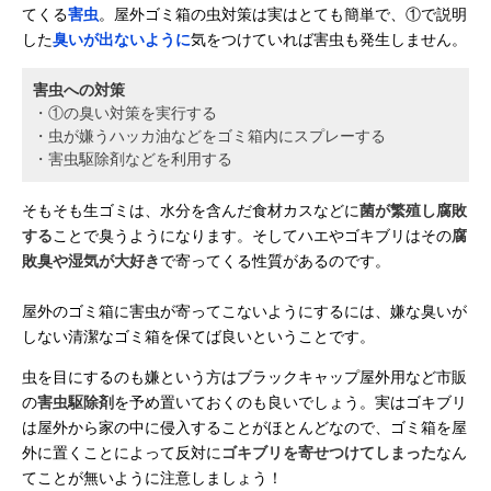
てくる
害虫
。屋外ゴミ箱の虫対策は実はとても簡単で、①で説明
した
臭いが出ないように
気をつけていれば害虫も発生しません。
害虫への対策
・①の臭い対策を実行する
・虫が嫌うハッカ油などをゴミ箱内にスプレーする
・害虫駆除剤などを利用する
そもそも生ゴミは、水分を含んだ食材カスなどに
菌が繁殖し腐敗
する
ことで臭うようになります。そしてハエやゴキブリはその
腐
敗臭や湿気が大好き
で寄ってくる性質があるのです。
屋外のゴミ箱に害虫が寄ってこないようにするには、嫌な臭いが
しない清潔なゴミ箱を保てば良いということです。
虫を目にするのも嫌という方はブラックキャップ屋外用など市販
の
害虫駆除剤
を予め置いておくのも良いでしょう。実はゴキブリ
は屋外から家の中に侵入することがほとんどなので、ゴミ箱を屋
外に置くことによって反対に
ゴキブリを寄せつけてしまった
なん
てことが無いように注意しましょう！