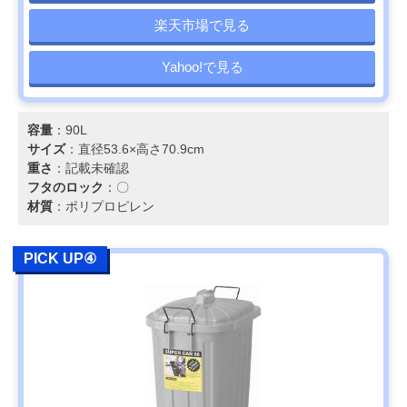
楽天市場で見る
Yahoo!で見る
容量
：90L
サイズ
：直径53.6×高さ70.9cm
重さ
：記載未確認
フタのロック
：〇
材質
：ポリプロピレン
PICK UP④