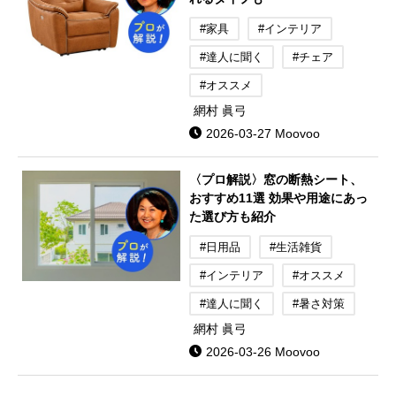
#家具
#インテリア
#達人に聞く
#チェア
#オススメ
網村 眞弓
2026-03-27 Moovoo
〈プロ解説〉窓の断熱シート、
おすすめ11選 効果や用途にあっ
た選び方も紹介
#日用品
#生活雑貨
#インテリア
#オススメ
#達人に聞く
#暑さ対策
網村 眞弓
2026-03-26 Moovoo