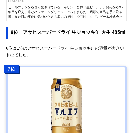
2024-11-18
ビールファンから長く愛されている「キリン一番搾り生ビール」。発売から35
年目を迎え、味とパッケージがリニューアルしました。店頭で商品を手に取る
際に見た目の変化に気づいた方も多いのでは。今回は、キリンビール株式会社
からリニューアルされた一番搾りのほか「キリンビール晴れ風」と季節限定の
「キリン秋味」の提供を受け、ビールを愛するMoovoo編集部員5名が飲み比べ
てみました。キリンビールの個性や魅力を探ってみましたので、ぜひ参考にし
6位 アサヒスーパードライ 生ジョッキ缶 大生 485ml
てください。
6位は1位のアサヒスーパードライ 生ジョッキ缶の容量が大きい
ものでした。
7位