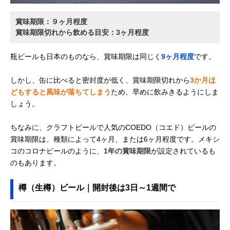
賞味期限：９ヶ月程度
賞味期限切れから飲める目安：3ヶ月程度
瓶ビールも日本のものなら、賞味期限は同じく
9ヶ月程度
です。
しかし、缶に比べると密封度が低く、賞味期限切れから
3か月ほ
どもすると風味が落ちてしまう
ため、早めに飲みきるようにしま
しょう。
ちなみに、クラフトビールで人気のCOEDO（コエド）ビールの
賞味期限は、種類によって4ヶ月、または6ヶ月程度です。メキシ
コのコロナビールのように、
1年の賞味期限
が設定されているも
のもあります。
樽（生樽）ビール｜開封後は3日～1週間で