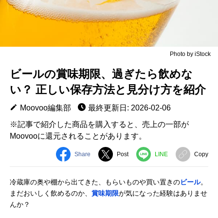
Photo by iStock
ビールの賞味期限、過ぎたら飲めな
い？ 正しい保存方法と見分け方を紹介
Moovoo編集部
最終更新日: 2026-02-06
※記事で紹介した商品を購入すると、売上の一部が
Moovooに還元されることがあります。
Share
Post
LINE
Copy
冷蔵庫の奥や棚から出てきた、もらいものや買い置きの
ビール
。
まだおいしく飲めるのか、
賞味期限
が気になった経験はありませ
んか？