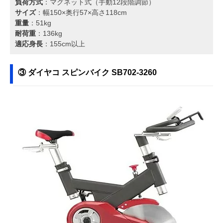
負荷方式
：マグネット式（手動12段階調節）
サイズ
：幅150×奥行57×高さ118cm
重量
：51kg
耐荷重
：136kg
適応身長
：155cm以上
③ ダイヤコ スピンバイク SB702-3260