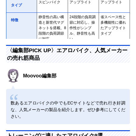
スピンバイク
アップライト
アップライト
タイプ
静音性の高い構
24段階の負荷調
省スペース性と
特徴
造と新世代マグ
節に対応し、操
多機能性に優れ
ネットを搭載、8
作性がシンプ
たアップライト
段階の負荷調節
ル、静音性も高
タイプ
に対応
い
・時間
・時間
・時間
〈編集部PICK UP〉エアロバイク、人気メーカー
計測機能
・速度
・速度
・速度
の売れ筋商品
・消費カロリー
・消費カロリー
・消費カロリー
・距離
・距離
・距離
・心拍数
・心拍数
・心拍数
・回転数
・負荷レベル
Moovoo編集部
（RPM）
・回転数
（RPM）
数あるエアロバイクの中でもECサイトなどで売れ行き好調
な、人気メーカーの製品を紹介します。ぜひ参考にしてくだ
さい。
トレーニングに適したエアロバイク9選