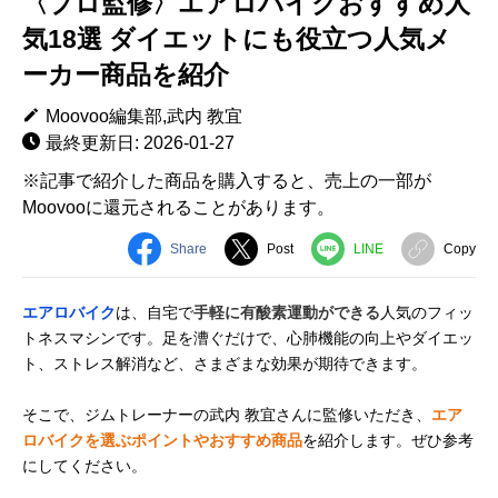
〈プロ監修〉エアロバイクおすすめ人
気18選 ダイエットにも役立つ人気メ
ーカー商品を紹介
Moovoo編集部,武内 教宜
最終更新日: 2026-01-27
※記事で紹介した商品を購入すると、売上の一部が
Moovooに還元されることがあります。
Share
Post
LINE
Copy
エアロバイク
は、自宅で
手軽に有酸素運動ができる
人気のフィッ
トネスマシンです。足を漕ぐだけで、心肺機能の向上やダイエッ
ト、ストレス解消など、さまざまな効果が期待できます。
そこで、ジムトレーナーの武内 教宜さんに監修いただき、
エア
ロバイクを選ぶポイントやおすすめ商品
を紹介します。ぜひ参考
にしてください。