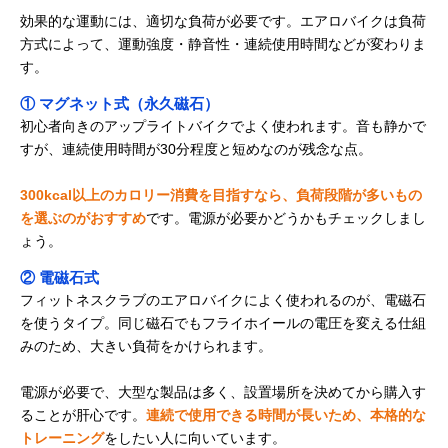
効果的な運動には、適切な負荷が必要です。エアロバイクは負荷
方式によって、運動強度・静音性・連続使用時間などが変わりま
す。
① マグネット式（永久磁石）
初心者向きのアップライトバイクでよく使われます。音も静かで
すが、連続使用時間が30分程度と短めなのが残念な点。
300kcal以上のカロリー消費を目指すなら、負荷段階が多いもの
を選ぶのがおすすめ
です。電源が必要かどうかもチェックしまし
ょう。
② 電磁石式
フィットネスクラブのエアロバイクによく使われるのが、電磁石
を使うタイプ。同じ磁石でもフライホイールの電圧を変える仕組
みのため、大きい負荷をかけられます。
電源が必要で、大型な製品は多く、設置場所を決めてから購入す
ることが肝心です。
連続で使用できる時間が長いため、本格的な
トレーニング
をしたい人に向いています。