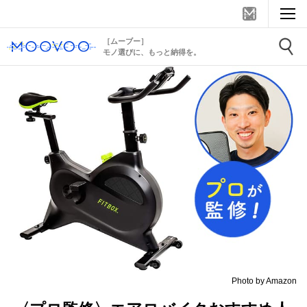
［ムーブー］
モノ選びに、もっと納得を。
Photo by Amazon