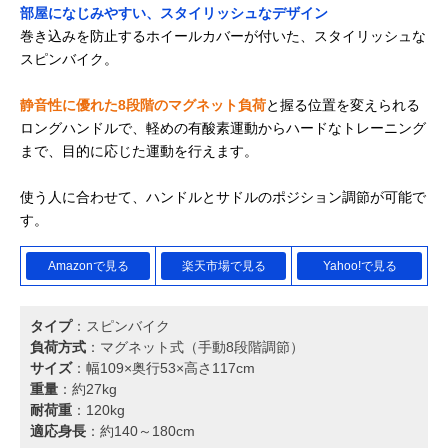
部屋になじみやすい、スタイリッシュなデザイン
巻き込みを防止するホイールカバーが付いた、スタイリッシュな
スピンバイク。
静音性に優れた8段階のマグネット負荷
と握る位置を変えられる
ロングハンドルで、軽めの有酸素運動からハードなトレーニング
まで、目的に応じた運動を行えます。
使う人に合わせて、ハンドルとサドルのポジション調節が可能で
す。
Amazonで見る
楽天市場で見る
Yahoo!で見る
タイプ
：スピンバイク
負荷方式
：マグネット式（手動8段階調節）
サイズ
：幅109×奥行53×高さ117cm
重量
：約27kg
耐荷重
：120kg
適応身長
：約140～180cm