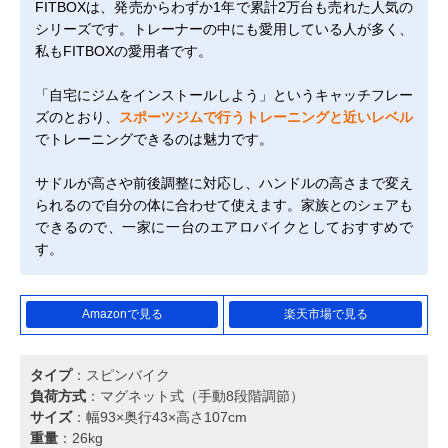
FITBOXは、発売からわずか1年で累計2万台も売れた人気の
シリーズです。トレーナーの中にも愛用している人が多く、
私もFITBOXの愛用者です。
「自宅にジムをインストールしよう」というキャッチフレー
ズのとおり、
スポーツジムで行うトレーニングと近いレベル
でトレーニングできるのは魅力です。
サドルが高さや前後調整に対応し、ハンドルの高さまで変え
られるので自分の体に合わせて使えます。家族とのシェアも
できるので、一家に一台のエアロバイクとしておすすめで
す。
Amazonで見る
楽天市場で見る
タイプ
：スピンバイク
負荷方式
：マグネット式（手動8段階調節）
サイズ
：幅93×奥行43×高さ107cm
重量
：26kg