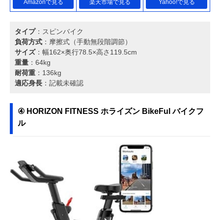
Amazonで見る
楽天市場で見る
Yahoo!で見る
タイプ
：スピンバイク
負荷方式
：摩擦式（手動無段階調節）
サイズ
：幅162×奥行78.5×高さ119.5cm
重量
：64kg
耐荷重
：136kg
適応身長
：記載未確認
④ HORIZON FITNESS ホライズン BikeFul バイクフ
ル