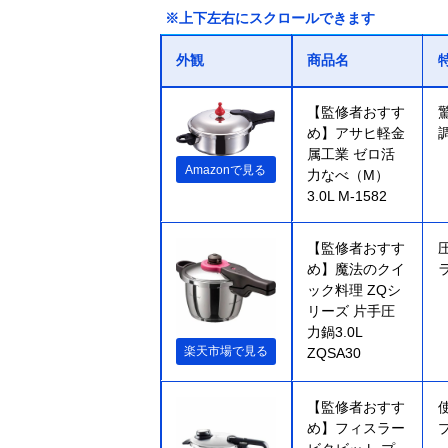
※上下左右にスクロールできます
外観
商品名
【監修者おすす
め】アサヒ軽金
属工業 ゼロ活
Amazonで見る
力なべ（M）
3.0L M-1582
【監修者おすす
め】魔法のクイ
ック料理 ZQシ
リーズ 片手圧
力鍋3.0L
楽天市場で見る
ZQSA30
【監修者おすす
め】フィスラー