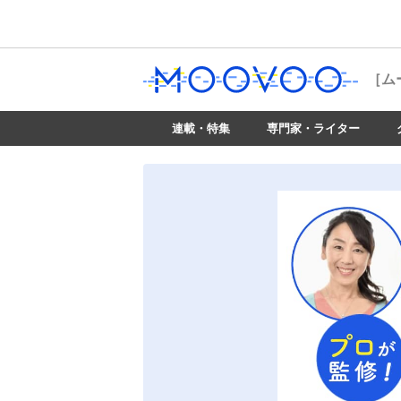
［ム
連載・特集
専門家・ライター