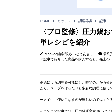
HOME
>
キッチン
>
調理器具
>
記事
〈プロ監修〉圧力鍋お
単レシピを紹介
Moovoo編集部,さいとうあきこ
最終更
※記事で紹介した商品を購入すると、売上の一
高温による調理を可能にし、時間のかかる煮
たり、スープを作ったりと多彩な調理に使え
一方で、
「使いこなすのが難しいのでは」
と
そこでこの記事では、
圧力鍋研究家 さいとう