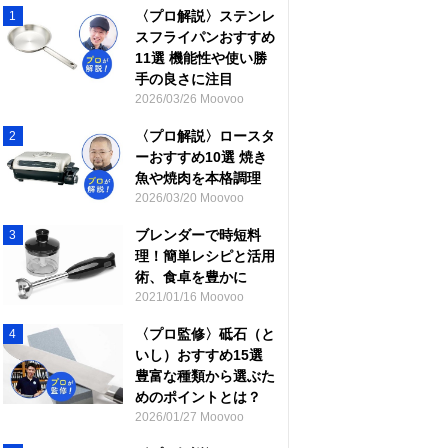
〈プロ解説〉ステンレ
1
スフライパンおすすめ
11選 機能性や使い勝
手の良さに注目
2026/03/26 Moovoo
〈プロ解説〉ロースタ
2
ーおすすめ10選 焼き
魚や焼肉を本格調理
2026/03/20 Moovoo
ブレンダーで時短料
3
理！簡単レシピと活用
術、食卓を豊かに
2021/01/16 Moovoo
〈プロ監修〉砥石（と
4
いし）おすすめ15選
豊富な種類から選ぶた
めのポイントとは？
2026/01/27 Moovoo