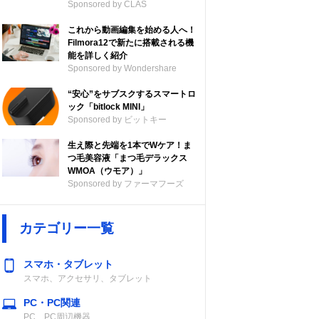
Sponsored by CLAS
これから動画編集を始める人へ！
Filmora12で新たに搭載される機
能を詳しく紹介
Sponsored by Wondershare
“安心”をサブスクするスマートロ
ック「bitlock MINI」
Sponsored by ビットキー
生え際と先端を1本でWケア！ま
つ毛美容液「まつ毛デラックス
WMOA（ウモア）」
Sponsored by ファーマフーズ
カテゴリー一覧
スマホ・タブレット
スマホ、アクセサリ、タブレット
PC・PC関連
PC、PC周辺機器