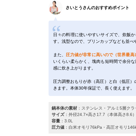
さいとうさんのおすすめポイント
日々の料理に使いやすいサイズで、炊飯か
す。浅型なので、プリンカップなども並べ
また、
圧力値が非常に高いので（世界最高レ
いくらい柔らかく、塊肉も短時間で余分な
感に炊き上がります。
圧力調整おもりが赤（高圧）と白（低圧）
きます。本体30年保証で、長く使えます。
鍋本体の素材
：ステンレス・アルミ5層クラ
サイズ
：外径24.7×高さ17.7（本体高さ8.6）
容量
：3.0L
圧力値
：白米オモリ76kPa・高圧オモリ146k