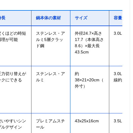
特長
鍋本体の素材
サイズ
容量
驚くほどの時短
ステンレス・ア
外径24.7×高さ
3.0L
調理が可能
ルミ5層クラッ
17.7（本体高さ
ド鋼
8.6）×最大長
43.5cm
圧力切り替えが
ステンレス・ア
約
3.0L（最
ラクにできる
ルミ
38×21×20cm（
線約2.0L
外寸）
使いやすいシン
プレミアムスチ
43x25x16cm
3.5L
プルデザイン
ール