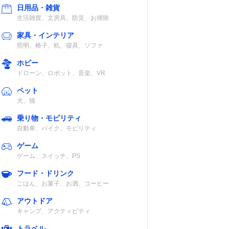
日用品・雑貨
生活雑貨、文房具、防災、お掃除
圧力値
家具・インテリア
照明、椅子、机、寝具、ソファ
白米オモリ
ホビー
76kPa・高圧オ
ドローン、ロボット、音楽、VR
モリ146kPa
ペット
犬、猫
乗り物・モビリティ
高水位
高圧80kPa・超
自動車、バイク、モビリティ
）
高圧140kPa
ゲーム
ゲーム、スイッチ、PS
フード・ドリンク
ごはん、お菓子、お酒、コーヒー
アウトドア
記載未確認
キャンプ、アクティビティ
トラベル