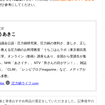
ぜひ参考にしてください。
究家
うあきこ
協議会公認・圧力鍋研究家。圧力鍋の便利さ、楽しさ、正し
を教える圧力鍋のお料理教室「うちごはんラボ（東京都目黒
主宰。オンライン（動画）講座もあり、全国から受講生が集
。NHK「あさイチ」、NTV「所さんの目がテン！」、雑誌
」「CLIM」「レシピブログmagazine」など、メディアか
も多数。
ube
圧力鍋ライフ.com
に監修と筆者おすすめ商品の選定をしていただきました。記事後半の