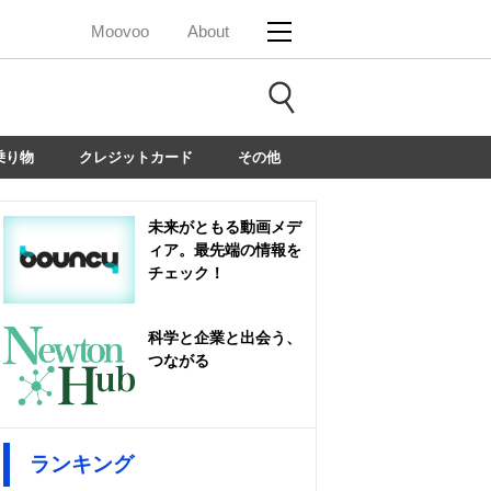
Moovoo
About
乗り物
クレジットカード
その他
未来がともる動画メデ
ィア。最先端の情報を
チェック！
科学と企業と出会う、
つながる
ランキング