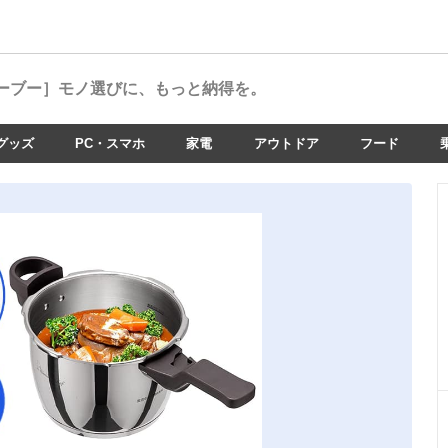
ーブー］
モノ選びに、もっと納得を。
グッズ
PC・スマホ
家電
アウトドア
フード