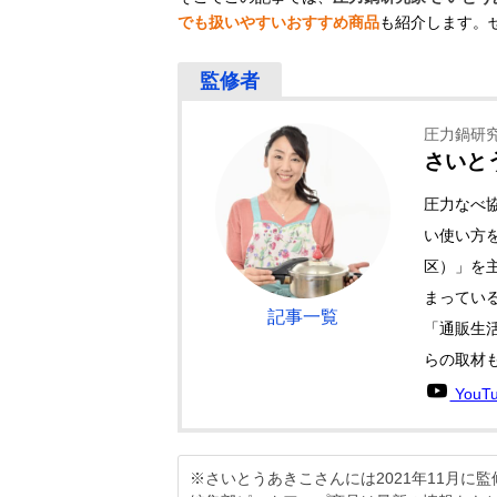
でも扱いやすいおすすめ商品
も紹介します。
圧力鍋研
さいと
圧力なべ
い使い方
区）」を
まっている
記事一覧
「通販生活
らの取材
YouT
※さいとうあきこさんには2021年11月