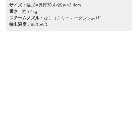
サイズ
：幅18×奥行30.4×高さ43.4cm
重さ
：約5.4kg
スチームノズル
：なし（クリーマータンクあり）
抽出温度
：85℃±5℃