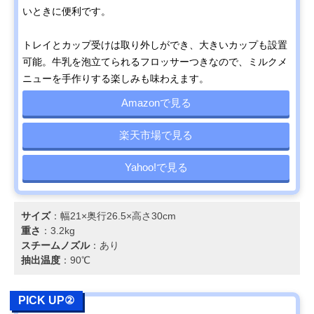
いときに便利です。
トレイとカップ受けは取り外しができ、大きいカップも設置
可能。牛乳を泡立てられるフロッサーつきなので、ミルクメ
ニューを手作りする楽しみも味わえます。
Amazonで見る
楽天市場で見る
Yahoo!で見る
サイズ
：幅21×奥行26.5×高さ30cm
重さ
：3.2kg
スチームノズル
：あり
抽出温度
：90℃
PICK UP②