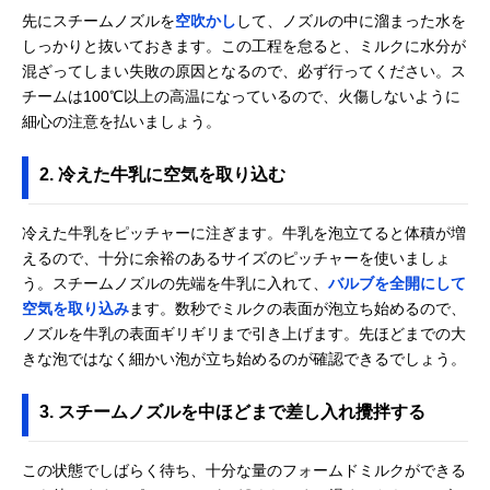
先にスチームノズルを
空吹かし
して、ノズルの中に溜まった水を
しっかりと抜いておきます。この工程を怠ると、ミルクに水分が
混ざってしまい失敗の原因となるので、必ず行ってください。ス
チームは100℃以上の高温になっているので、火傷しないように
細心の注意を払いましょう。
2. 冷えた牛乳に空気を取り込む
冷えた牛乳をピッチャーに注ぎます。牛乳を泡立てると体積が増
えるので、十分に余裕のあるサイズのピッチャーを使いましょ
う。スチームノズルの先端を牛乳に入れて、
バルブを全開にして
空気を取り込み
ます。数秒でミルクの表面が泡立ち始めるので、
ノズルを牛乳の表面ギリギリまで引き上げます。先ほどまでの大
きな泡ではなく細かい泡が立ち始めるのが確認できるでしょう。
3. スチームノズルを中ほどまで差し入れ攪拌する
この状態でしばらく待ち、十分な量のフォームドミルクができる