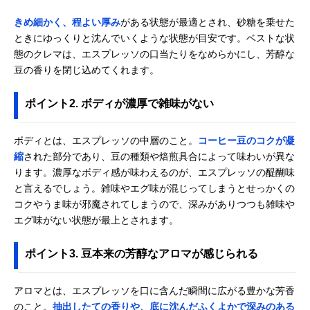
きめ細かく、程よい厚み
がある状態が最適とされ、砂糖を乗せた
ときにゆっくりと沈んでいくような状態が目安です。ベストな状
態のクレマは、エスプレッソの口当たりをなめらかにし、芳醇な
豆の香りを閉じ込めてくれます。
ポイント2. ボディが濃厚で雑味がない
ボディとは、エスプレッソの中層のこと。
コーヒー豆のコクが凝
縮
された部分であり、豆の種類や焙煎具合によって味わいが異な
ります。濃厚なボディ感が味わえるのが、エスプレッソの醍醐味
と言えるでしょう。雑味やエグ味が混じってしまうとせっかくの
コクやうま味が邪魔されてしまうので、深みがありつつも雑味や
エグ味がない状態が最上とされます。
ポイント3. 豆本来の芳醇なアロマが感じられる
アロマとは、エスプレッソを口に含んだ瞬間に広がる豊かな芳香
のこと。
抽出したての香りや、底に沈んだふくよかで深みのある