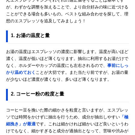
が、わずかな調整を加えることで、より自分好みの味に近づける
ことができる場合も多いもの。ベストな組み合わせを探して、理
想のエスプレッソを追及してみましょう！
1. お湯の温度と量
お湯の温度はエスプレッソの濃度に影響します。温度が高いほど
濃く、温度が低いほど薄くなります。抽出に利用するお湯だけで
なく、ホルダーやカップの温度にも左右されるので、
事前にしっ
かり温めておく
ことが大切です。また当たり前ですが、お湯の量
が少ないほど濃度が濃くなり、多いほど薄くなります。
2. コーヒー粉の粒度と量
コーヒー豆を挽いた際の細かさを粒度と言いますが、エスプレッ
ソでは時間をかけずに抽出を行うため、成分が抽出しやすい
「極
細挽き」が最適
です。これは細かければ細かいほど良いというわ
けでもなく、細かすぎると成分が過抽出となって、苦味や渋みが