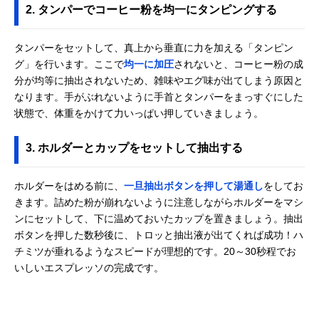
2. タンパーでコーヒー粉を均一にタンピングする
タンパーをセットして、真上から垂直に力を加える「タンピン
グ」を行います。ここで
均一に加圧
されないと、コーヒー粉の成
分が均等に抽出されないため、雑味やエグ味が出てしまう原因と
なります。手がぶれないように手首とタンパーをまっすぐにした
状態で、体重をかけて力いっぱい押していきましょう。
3. ホルダーとカップをセットして抽出する
ホルダーをはめる前に、
一旦抽出ボタンを押して湯通し
をしてお
きます。詰めた粉が崩れないように注意しながらホルダーをマシ
ンにセットして、下に温めておいたカップを置きましょう。抽出
ボタンを押した数秒後に、トロッと抽出液が出てくれば成功！ハ
チミツが垂れるようなスピードが理想的です。20～30秒程でお
いしいエスプレッソの完成です。