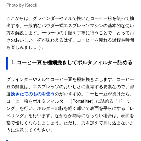
Photo by iStock
ここからは、グラインダーやミルで挽いたコーヒー粉を使って抽
出する、一般的なパウダー式エスプレッソマシンの基本的な使い
方を解説します。一つ一つの手順を丁寧に行うことで、とってお
きのおいしい一杯が味わえるはず。コーヒーを淹れる過程や時間
も楽しみましょう。
1. コーヒー豆を極細挽きしてポルタフィルター詰める
グラインダーやミルでコーヒー豆を極細挽きにします。コーヒー
豆の鮮度は、エスプレッソのおいしさに直結する要素なので、都
度
挽きたてのものを使う
のがおすすめ。コーヒー豆が挽けたら、
コーヒー粉をポルタフィルター（Portafilter）に詰める「ドーシ
ング」を行い、ホルダーの脇を軽く叩いて表面を平らにする「レ
ベリング」を行います。なかなか均等にならない場合は、表面を
指で優しくならしましょう。ただし、力を加えて押し込まないよ
うに注意してください。