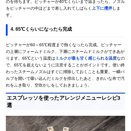
のを待ちます。ピッチャーが40℃くらいまで温まったら、ノズル
をピッチャーの中ほどまで差し入れてしばらく
上下に攪拌
しま
す。
4. 65℃くらいになったら完成
ピッチャーが60～65℃程度まで熱くなったら完成。ピッチャー
の上層にフォームドミルク、下層にスチームドミルクができあが
ります。65℃という温度は
ミルクが最も甘く感じられる温度
なの
で、65℃を超えないように注意することがポイントです。使い終
わったスチームノズルはすぐに掃除しておくことも重要。一瞬バ
ルブを開いて吸い込んだミルクを排出したあと、きれいな布で汚
れをふき取り、空吹かしをしておきましょう。
エスプレッソを使ったアレンジメニューレシピ3
選