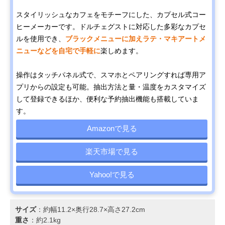
スタイリッシュなカフェをモチーフにした、カプセル式コー
ヒーメーカーです。ドルチェグストに対応した多彩なカプセ
ルを使用でき、
ブラックメニューに加えラテ・マキアートメ
ニューなどを自宅で手軽に
楽しめます。
操作はタッチパネル式で、スマホとペアリングすれば専用ア
プリからの設定も可能。抽出方法と量・温度をカスタマイズ
して登録できるほか、便利な予約抽出機能も搭載していま
す。
Amazonで見る
楽天市場で見る
Yahoo!で見る
サイズ
：約幅11.2×奥行28.7×高さ27.2cm
重さ
：約2.1kg