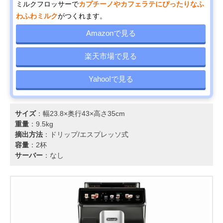
ミルクフロッサーで
カプチーノやカフェラテにぴったりなふ
わふわミルク
がつくれます。
Amazonで見る
楽天市場で見る
Yahoo!で見る
サイズ
：幅23.8×奥行43×高さ35cm
重量
：9.5kg
摘出方法
：ドリップ/エスプレッソ式
容量
：2杯
サーバー
：なし