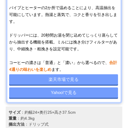
パイプとヒーターの2か所で温めることにより、高温抽出を
可能にしています。熱湯と蒸気で、コクと香りを引き出しま
す。
ドリッパーには、20秒間お湯を閉じ込めてじっくり蒸らして
から抽出する機能を搭載。ミルには挽き分けフィルターがあ
り、中細挽き・粗挽きを設定可能です。
コーヒーの濃さは「普通」と「濃い」から選べるので、
合計
4通りの味わいを楽しめ
ます。
楽天市場で見る
Yahoo!で見る
サイズ
：約幅24×奥行25×高さ37.5cm
重量
：約4.3kg
摘出方法
：ドリップ式