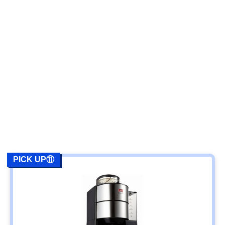
PICK UP⑪