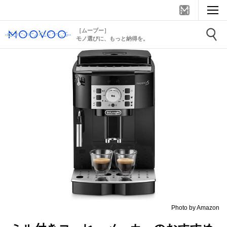
［ムーブー］
モノ選びに、もっと納得を。
Photo by Amazon