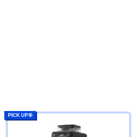
PICK UP⑥