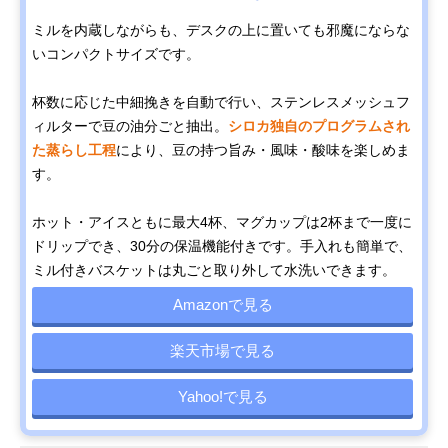
ミルを内蔵しながらも、デスクの上に置いても邪魔にならな
いコンパクトサイズです。
杯数に応じた中細挽きを自動で行い、ステンレスメッシュフ
ィルターで豆の油分ごと抽出。
シロカ独自のプログラムされ
た蒸らし工程
により、豆の持つ旨み・風味・酸味を楽しめま
す。
ホット・アイスともに最大4杯、マグカップは2杯まで一度に
ドリップでき、30分の保温機能付きです。手入れも簡単で、
ミル付きバスケットは丸ごと取り外して水洗いできます。
Amazonで見る
楽天市場で見る
Yahoo!で見る