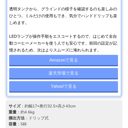
透明タンクから、グラインドの様子を確認するのも楽しみの
ひとつ。ミルだけの使用もでき、気分でハンドドリップも楽
しめます。
LEDランプが操作手順をエスコートするので、はじめて全自
動コーヒーメーカーを使う人でも安心です。前回の設定が記
憶されるため、次はよりスムーズに淹れられます。
Amazonで見る
楽天市場で見る
Yahoo!で見る
サイズ
：約幅17×奥行32.5×高さ43cm
重量
：約4.6kg
摘出方法
：ドリップ式
容量
：5杯