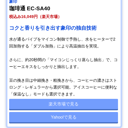
象印
珈琲通 EC-SA40
税込み16,049円（楽天市場）
コクと香りを引き出す象印の独自技術
水が通るパイプをマイコン制御で予熱し、水をヒーターで2
回加熱する「ダブル加熱」により高温抽出を実現。
さらに、約20秒間の「マイコンじっくり蒸らし抽出」で、コ
ーヒーエキスをしっかりと抽出します。
豆の挽き目は中細挽き・粗挽きから、コーヒーの濃さはスト
ロング・レギュラーから選択可能。アイスコーヒーに便利な
「保温なし」モードも選択できます。
楽天市場で見る
Yahoo!で見る