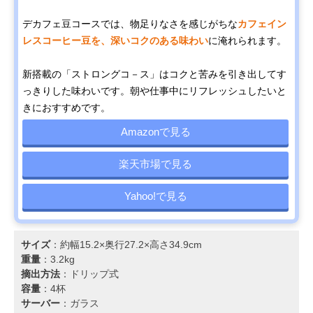
デカフェ豆コースでは、物足りなさを感じがちな
カフェイン
レスコーヒー豆を、深いコクのある味わい
に淹れられます。
新搭載の「ストロングコ－ス」はコクと苦みを引き出してす
っきりした味わいです。朝や仕事中にリフレッシュしたいと
きにおすすめです。
Amazonで見る
楽天市場で見る
Yahoo!で見る
サイズ
：約幅15.2×奥行27.2×高さ34.9cm
重量
：3.2kg
摘出方法
：ドリップ式
容量
：4杯
サーバー
：ガラス