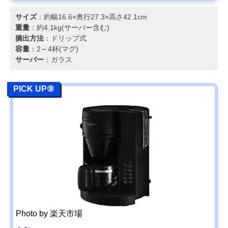
サイズ
：約幅16.6×奥行27.3×高さ42.1cm
重量
：約4.1kg(サーバー含む)
摘出方法
：ドリップ式
容量
：2～4杯(マグ)
サーバー
：ガラス
PICK UP⑨
Photo by 楽天市場