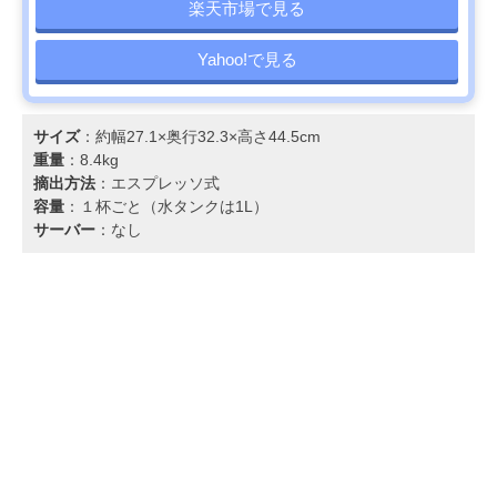
楽天市場で見る
Yahoo!で見る
サイズ
：約幅27.1×奥行32.3×高さ44.5cm
重量
：8.4kg
摘出方法
：エスプレッソ式
容量
：１杯ごと（水タンクは1L）
サーバー
：なし