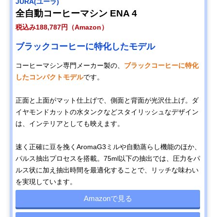
JURA(ユーラ)
全自動コーヒーマシン ENA 4
税込み188,787円（Amazon）
ブラックコーヒーに特化したモデル
コーヒーマシン専門メーカー製の、
ブラックコーヒーに特化
したコンパクトモデル
です。
正面と上面がマット仕上げで、側面と背面が光沢仕上げ。ダ
イヤモンドカットの水タンクなどスタイリッシュなデザイン
は、インテリアとしても映えます。
速く正確に豆を挽くAromaG3ミルや自動蒸らし機能のほか、
パルス抽出プロセスを搭載。75ml以下の抽出では、圧力をパ
ルス状に加え抽出時間を最適化することで、リッチな味わい
を実現しています。
Amazonで見る