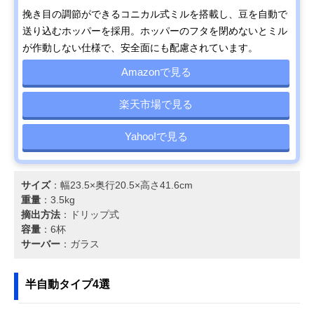
挽き目の調節ができるコニカル式ミルを搭載し、豆を自動で
送り込むホッパーを採用。ホッパーのフタを閉めないとミル
が作動しない仕様で、安全面にも配慮されています。
Amazonで見る
楽天市場で見る
Yahoo!で見る
サイズ
：幅23.5×奥行20.5×高さ41.6cm
重量
：3.5kg
摘出方法
：ドリップ式
容量
：6杯
サーバー
：ガラス
半自動タイプ4選