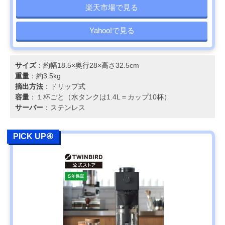
楽天市場で見る
Yahoo!で見る
サイズ
：約幅18.5×奥行28×高さ32.5cm
重量
：約3.5kg
摘出方法
：ドリップ式
容量
：１杯ごと（水タンクは1.4L＝カップ10杯）
サーバー
：ステンレス
PICK UP④