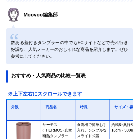
Moovoo編集部
数ある蓋付きタンブラーの中でもECサイトなどで売れ行き
好調な、人気メーカーのおしゃれな商品を紹介します。ぜひ
参考にしてください。
おすすめ・人気商品の比較一覧表
※上下左右にスクロールできます
外観
商品名
特長
サイズ・容量
サーモス
食洗機で簡単お手
約幅8×奥行8×
(THERMOS) 真空
入れ。シンプルな
16cm・500ml
断熱タンブラー
スライド式蓋