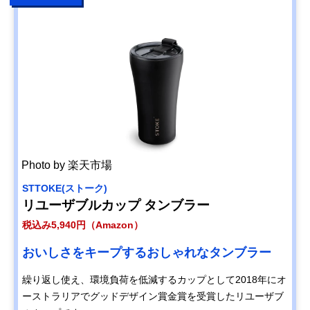
タンブラー360
KINTO(キントー)
アウトドアでも活
直径7.7×高さ
Amazonで見る
トレイルタンブラ
躍。持ち手付き蓋
24cm・580ml
ー
とタフさが魅力
ワールドパーティ
北欧風の人気テキ
直径8.5×高さ
Amazonで見る
ー(Wpc.) ステンレ
スタイル柄をプリ
12.5cm・430ml
ス2wayタンブラ
ント
ー W126
きざむ 名入れ 生
レモンサワーを飲
8.9×10cm/蓋
Amazonで見る
絞りレモンタンブ
む方へのギフトに
9.4×5.2cm・
ラー
おすすめ
380ml
Photo by 楽天市場
スケーター
人気キャラクター
直径9.1×高さ
Amazonで見る
(Skater) コーヒー
デザインでホッと
13.6cm・450ml
STTOKE(ストーク)
タンブラー 350ml
一息
リユーザブルカップ タンブラー
STBC3F
税込み5,940円（Amazon）
おいしさをキープするおしゃれなタンブラー
繰り返し使え、環境負荷を低減するカップとして2018年にオ
ーストラリアでグッドデザイン賞金賞を受賞したリユーザブ