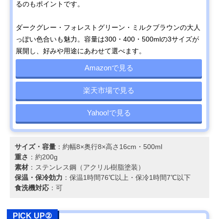
るのもポイントです。
‎Francfranc スイー
マカロンの蓋がか
幅8.7×奥行8.7×
Amazonで見る
ツタンブラー
わいいスイーツデ
さ17.4cm・350
ダークグレー・フォレストグリーン・ミルクブラウンの大人
ザイン
っぽい色合いも魅力。容量は300・400・500mlの3サイズが
POKETLE(ポケト
いつもの飲み物が
直径8×高さ
Amazonで見る
展開し、好みや用途にあわせて選べます。
ル) ビードロ 330
おしゃれに見える
15.5cm・330ml
ガラス製
Amazonで見る
ディーン&デルー
お家でカフェ気
約幅8.5×奥行8.5
Amazonで見る
カ
分。使いやすいコ
高さ12.2cm・約
楽天市場で見る
(DEAN&DELUCA)
ンパクトサイズ
260ml
ステンレスタンブ
ラー
Yahoo!で見る
象印マホービン ス
持ち運びやすいハ
約幅7.5×奥行7.5
Amazonで見る
テンレス キャリー
ンドル付き
高さ22.5cm・
タンブラー SX-
400ml
サイズ・容量
：約幅8×奥行8×高さ16cm・500ml
JS40
重さ
：約200g
Stojo タンブラー
飲み終わったら小
約直径9×高さ
Amazonで見る
素材
：ステンレス鋼（アクリル樹脂塗装）
ポケット 355ml
さくたたんでバッ
12.7cm・約355
保温・保冷効力
：保温1時間76℃以上・保冷1時間7℃以下
422695
グにイン
食洗機対応
：可
パール金属
蓋が鼻にあたらな
約幅7.5×奥行7.5
Amazonで見る
(PEARL METAL)
い飲みやすい構造
高さ17cm・360
カフェマグ フタ付
PICK UP②