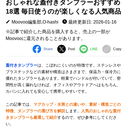
おしゃれな蓋付きタンブラーおすすめ
18選 毎日使うのが楽しくなる人気商品
Moovoo編集部,O-hashi
最終更新日: 2026-01-16
※記事で紹介した商品を購入すると、売上の一部が
Moovooに還元されることがあります。
Share
Post
LINE
Copy
蓋付きタンブラー
は、こぼれにくいのが特徴です。ステンレスや
プラスチックなどの素材や構造はさまざまで、保温力・保冷力に
優れたタンブラーもあります。軽量でハンドルが付いていて、密
閉性が高く漏れなければ、オフィスやアウトドアへはもちろん、
カバンに入れても安心して携帯しやすいです。
この記事では、
マグカップ・水筒との違いや、素材・構造ごとの
特徴、タンブラーの選び方を解説
します。
人気のおしゃれな蓋付
きタンブラーも厳選して紹介
するので、ぜひ参考にしてくださ
い。