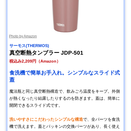
Amazonで見る
HARIO(ハリオ) フ
豆から淹れる本格
幅7.9×奥行7.6×
タ付き保温タンブ
コーヒーをタンブ
さ15cm・300ml
ラー300
ラーで堪能
Photo by Amazon
サーモス(THERMOS)
Amazonで見る
真空断熱タンブラー JDP-501
KINTO(キントー)
飲みやすさにこだ
幅7.4×奥行7.4×
Amazonで見る
税込み2,209円（Amazon）
トラベルタンブラ
わった快適な飲み
さ19.7cm・500
ー 500ml
口
食洗機で簡単お手入れ。シンプルなスライド式
STANLEY(スタン
老舗ブランドの高
直径9×高さ
蓋
Amazonで見る
レー) H2.0 真空ス
機能な3Wayモデ
22.9cm・680ml
リムクエンチャー
ル
魔法瓶と同じ真空断熱構造で、飲みごろ温度をキープ。外側
0.6L
が熱くなったり結露したりするのを防ぎます。蓋は、簡単に
アイリスオーヤマ
ミニマルなデザイ
直径約8.3×高さ
Amazonで見る
開閉できるスライド式です。
(IRIS OHYAMA)
ンと使い勝手のい
16.8cm・350ml
Café days タンブ
いスリムフォルム
ラー トラベラーリ
洗いやすさにこだわったシンプルな構造
で、全パーツを食洗
ッドスリム NCD-
機で洗えます。蓋とパッキンの交換パーツがあり、長く使え
TLT350