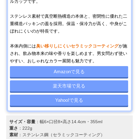
ルカップです。
ステンレス素材で真空断熱構造の本体と、密閉性に優れた二
重構造パッキンの蓋を採用。保温・保冷力が高く、中身がこ
ぼれにくいのが特長です。
本体内側には
臭い移りしにくいセラミックコーティング
が施
され、飲み物本来の味や香りを楽しめます。男女問わず使い
やすい、おしゃれなカラー展開も魅力です。
Amazonで見る
楽天市場で見る
Yahoo!で見る
サイズ・容量
：幅6×口径8×高さ14.4cm・355ml
重さ
：222g
素材
：ステンレス鋼（セラミックコーティング）