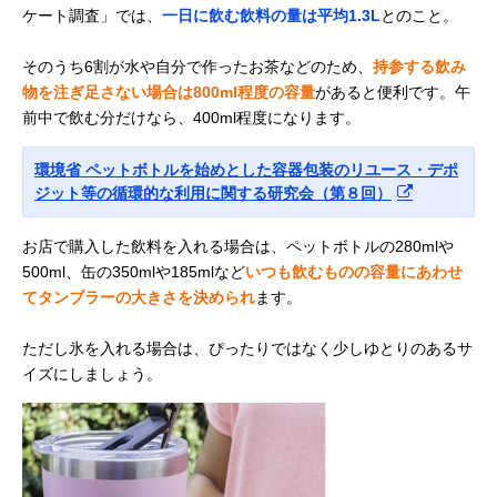
ケート調査」では、
一日に飲む飲料の量は平均1.3L
とのこと。
そのうち6割が水や自分で作ったお茶などのため、
持参する飲み
物を注ぎ足さない場合は800ml程度の容量
があると便利です。午
前中で飲む分だけなら、400ml程度になります。
環境省 ペットボトルを始めとした容器包装のリユース・デポ
ジット等の循環的な利用に関する研究会（第８回）
お店で購入した飲料を入れる場合は、ペットボトルの280mlや
500ml、缶の350mlや185mlなど
いつも飲むものの容量にあわせ
てタンブラーの大きさを決められ
ます。
ただし氷を入れる場合は、ぴったりではなく少しゆとりのあるサ
イズにしましょう。