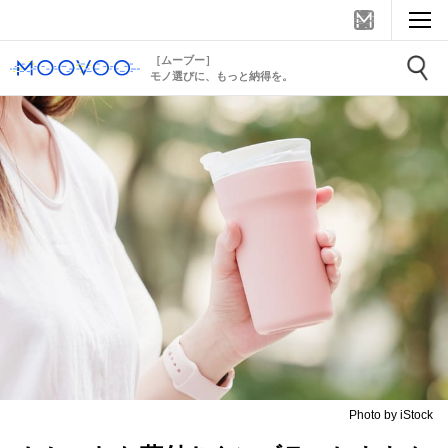
［ムーブー］
モノ選びに、もっと納得を。
Photo by iStock