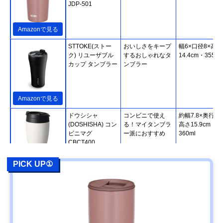
JDP-501
Amazonで見る
STTOKE(ストー
おいしさをキープ
幅6×口径8×高さ
ク) リユーザブル
するおしゃれなタ
14.4cm・355ml
カップ タンブラー
ンブラー
Amazonで見る
ドウシシャ
コンビニで使え
約幅7.8×奥行7.8
(DOSHISHA) コン
る！マイタンブラ
高さ15.9cm・
ビニマグ
ー派におすすめ
360ml
CBCT400
PICK UP①
Amazonで見る
Fressko カミノ タ
テイクアウトでス
直径9×高さ
ンブラー 340ml ス
タイリッシュにコ
14.6cm・340ml
テンレス
ーヒータイム