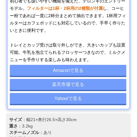
初心者でも扱いやすい機能を備えた、デロンギのエントリー
モデル。
フィルターは1杯・2杯用の2種類が付属
し、コーヒ
ー粉であれば一度に2杯分まとめて抽出できます。1杯用フィ
ルターはカフェポッドにも対応しているので、手早く作りた
いときに便利です。
トレイとカップ受けは取り外しができ、大きいカップも設置
可能。牛乳を泡立てられるフロッサーつきなので、ミルクメ
ニューを手作りする楽しみも味わえます。
Amazonで見る
楽天市場で見る
Yahoo!で見る
サイズ
：幅21×奥行26.5×高さ30cm
重さ
：3.2kg
スチームノズル
：あり