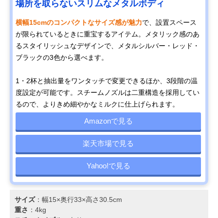
場所を取らないスリムなメタルボディ
横幅15cmのコンパクトなサイズ感が魅力
で、設置スペース
が限られているときに重宝するアイテム。メタリック感のあ
るスタイリッシュなデザインで、メタルシルバー・レッド・
ブラックの3色から選べます。
1・2杯と抽出量をワンタッチで変更できるほか、3段階の温
度設定が可能です。スチームノズルは二重構造を採用してい
るので、よりきめ細やかなミルクに仕上げられます。
Amazonで見る
楽天市場で見る
Yahoo!で見る
サイズ
：幅15×奥行33×高さ30.5cm
重さ
：4kg