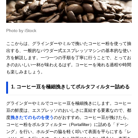
Photo by iStock
ここからは、グラインダーやミルで挽いたコーヒー粉を使って抽
出する、一般的なパウダー式エスプレッソマシンの基本的な使い
方を解説します。一つ一つの手順を丁寧に行うことで、とってお
きのおいしい一杯が味わえるはず。コーヒーを淹れる過程や時間
も楽しみましょう。
1. コーヒー豆を極細挽きしてポルタフィルター詰める
グラインダーやミルでコーヒー豆を極細挽きにします。コーヒー
豆の鮮度は、エスプレッソのおいしさに直結する要素なので、都
度
挽きたてのものを使う
のがおすすめ。コーヒー豆が挽けたら、
コーヒー粉をポルタフィルター（Portafilter）に詰める「ドーシ
ング」を行い、ホルダーの脇を軽く叩いて表面を平らにする「レ