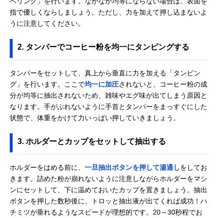
ベリング」を行います。なかなか均等にならない場合は、表面を
指で優しくならしましょう。ただし、力を加えて押し込まないよ
うに注意してください。
2. タンパーでコーヒー粉を均一にタンピングする
タンパーをセットして、真上から垂直に力を加える「タンピン
グ」を行います。ここで
均一に加圧
されないと、コーヒー粉の成
分が均等に抽出されないため、雑味やエグ味が出てしまう原因と
なります。手がぶれないように手首とタンパーをまっすぐにした
状態で、体重をかけて力いっぱい押していきましょう。
3. ホルダーとカップをセットして抽出する
ホルダーをはめる前に、
一旦抽出ボタンを押して湯通し
をしてお
きます。詰めた粉が崩れないように注意しながらホルダーをマシ
ンにセットして、下に温めておいたカップを置きましょう。抽出
ボタンを押した数秒後に、トロッと抽出液が出てくれば成功！ハ
チミツが垂れるようなスピードが理想的です。20～30秒程でお