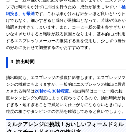
ソでは時間をかけずに抽出を行うため、成分が抽出しやすい
「極
細挽き」が最適
です。これは細かければ細かいほど良いというわ
けでもなく、細かすぎると成分が過抽出となって、苦味や渋みが
強調されすぎてしまいます。また、コーヒー粉の量も多すぎたり
少なすぎたりすると雑味が残る原因となります。基本的には利用
するエスプレッソメーカーの推奨する量を使用し、少しずつ自分
の好みにあわせて調整するのがおすすめです。
3. 抽出時間
抽出時間も、エスプレッソの濃度に影響します。エスプレッソマ
シンの機種にもよりますが、一般的にエスプレッソの抽出に最適
とされる時間は
20秒から30秒程度
。抽出時間はコーヒー粉の粒
度やタンピングの程度によって変わってくるので、抽出時間が長
すぎる・短すぎることで満足いく仕上がりにならないときには、
粒度の粗さやタンピングの強弱を確認してみると良いでしょう。
ミルクアレンジに挑戦！おいしいフォームドミル
ク・スチームドミルクの作り方