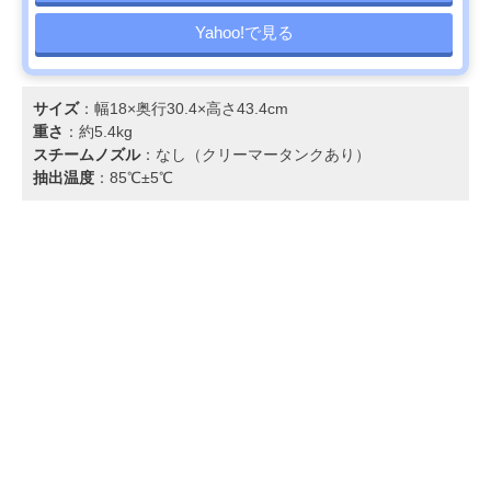
Yahoo!で見る
サイズ
：幅18×奥行30.4×高さ43.4cm
重さ
：約5.4kg
スチームノズル
：なし（クリーマータンクあり）
抽出温度
：85℃±5℃