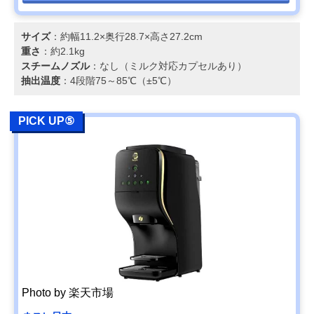
サイズ
：約幅11.2×奥行28.7×高さ27.2cm
重さ
：約2.1kg
スチームノズル
：なし（ミルク対応カプセルあり）
抽出温度
：4段階75～85℃（±5℃）
PICK UP⑤
Photo by 楽天市場