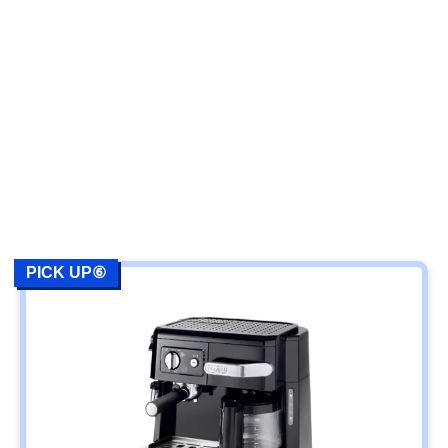
PICK UP⑥