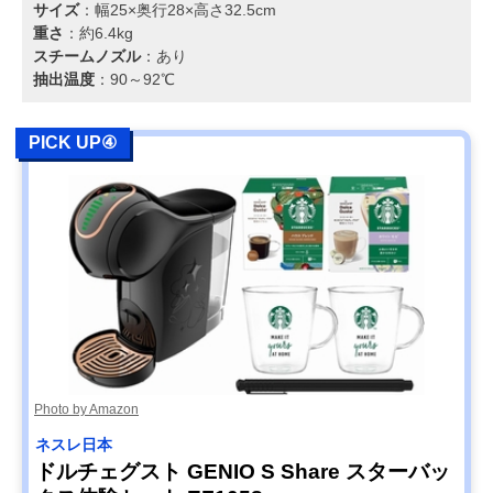
サイズ
：幅25×奥行28×高さ32.5cm
重さ
：約6.4kg
スチームノズル
：あり
抽出温度
：90～92℃
PICK UP④
Photo by Amazon
ネスレ日本
ドルチェグスト GENIO S Share スターバッ