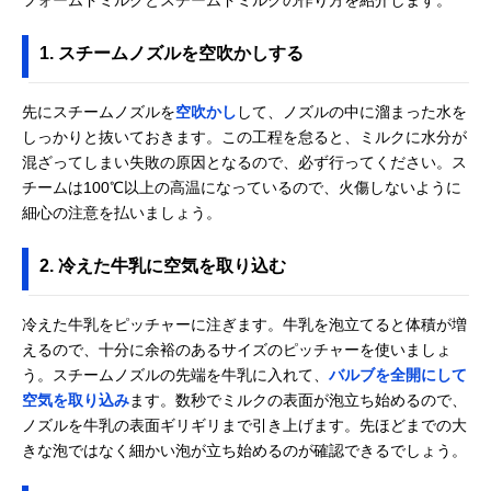
1. スチームノズルを空吹かしする
先にスチームノズルを
空吹かし
して、ノズルの中に溜まった水を
しっかりと抜いておきます。この工程を怠ると、ミルクに水分が
混ざってしまい失敗の原因となるので、必ず行ってください。ス
チームは100℃以上の高温になっているので、火傷しないように
細心の注意を払いましょう。
2. 冷えた牛乳に空気を取り込む
冷えた牛乳をピッチャーに注ぎます。牛乳を泡立てると体積が増
えるので、十分に余裕のあるサイズのピッチャーを使いましょ
う。スチームノズルの先端を牛乳に入れて、
バルブを全開にして
空気を取り込み
ます。数秒でミルクの表面が泡立ち始めるので、
ノズルを牛乳の表面ギリギリまで引き上げます。先ほどまでの大
きな泡ではなく細かい泡が立ち始めるのが確認できるでしょう。