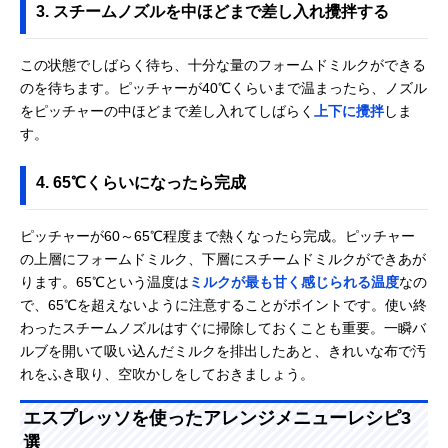
3. スチームノズルを中ほどまで差し入れ攪拌する
この状態でしばらく待ち、十分な量のフォームドミルクができる
のを待ちます。ピッチャーが40℃くらいまで温まったら、ノズル
をピッチャーの中ほどまで差し入れてしばらく
上下に攪拌
しま
す。
4. 65℃くらいになったら完成
ピッチャーが60～65℃程度まで熱くなったら完成。ピッチャー
の上層にフォームドミルク、下層にスチームドミルクができあが
ります。65℃という温度は
ミルクが最も甘く感じられる温度
なの
で、65℃を超えないように注意することがポイントです。使い終
わったスチームノズルはすぐに掃除しておくことも重要。一瞬バ
ルブを開いて吸い込んだミルクを排出したあと、きれいな布で汚
れをふき取り、空吹かしをしておきましょう。
エスプレッソを使ったアレンジメニューレシピ3
選