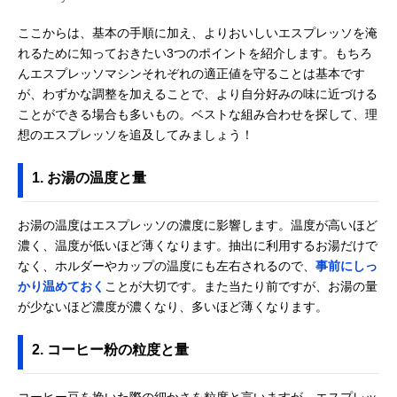
ここからは、基本の手順に加え、よりおいしいエスプレッソを淹
れるために知っておきたい3つのポイントを紹介します。もちろ
んエスプレッソマシンそれぞれの適正値を守ることは基本です
が、わずかな調整を加えることで、より自分好みの味に近づける
ことができる場合も多いもの。ベストな組み合わせを探して、理
想のエスプレッソを追及してみましょう！
1. お湯の温度と量
お湯の温度はエスプレッソの濃度に影響します。温度が高いほど
濃く、温度が低いほど薄くなります。抽出に利用するお湯だけで
なく、ホルダーやカップの温度にも左右されるので、
事前にしっ
かり温めておく
ことが大切です。また当たり前ですが、お湯の量
が少ないほど濃度が濃くなり、多いほど薄くなります。
2. コーヒー粉の粒度と量
コーヒー豆を挽いた際の細かさを粒度と言いますが、エスプレッ