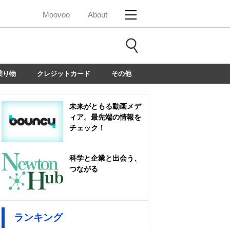
Moovoo
About
乗り物
クレジットカード
その他
未来がともる動画メデ
ィア。最先端の情報を
チェック！
科学と企業と出会う、
つながる
ランキング