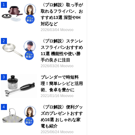
〈プロ解説〉取っ手が
1
取れるフライパン、お
すすめ13選 深型やIH
対応など
2026/03/04 Moovoo
〈プロ解説〉ステンレ
2
スフライパンおすすめ
11選 機能性や使い勝
手の良さに注目
2026/03/26 Moovoo
ブレンダーで時短料
3
理！簡単レシピと活用
術、食卓を豊かに
2021/01/16 Moovoo
〈プロ解説〉便利グッ
4
ズのプレゼントおすす
め16選 おしゃれな家
電も紹介
2025/06/24 Moovoo