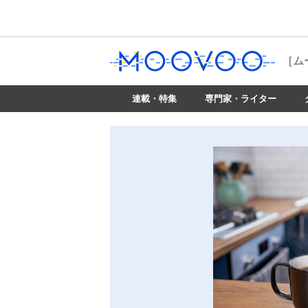
［ム
連載・特集
専門家・ライター