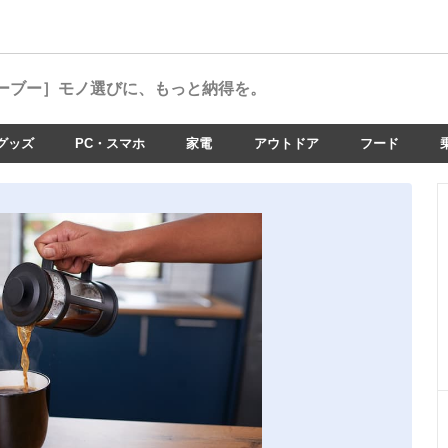
ーブー］
モノ選びに、もっと納得を。
グッズ
PC・スマホ
家電
アウトドア
フード