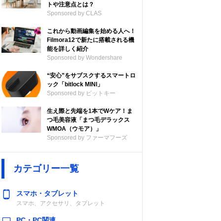
トや注意点とは？
Sponsored by CLAS
これから動画編集を始める人へ！
Filmora12で新たに搭載される機
能を詳しく紹介
Sponsored by Wondershare
“安心”をサブスクするスマートロ
ック「bitlock MINI」
Sponsored by ビットキー
生え際と先端を1本でWケア！ま
つ毛美容液「まつ毛デラックス
WMOA（ウモア）」
Sponsored by ファーマフーズ
カテゴリー一覧
スマホ・タブレット
スマホ、アクセサリ、タブレット
PC・PC関連