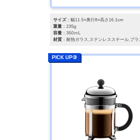
サイズ
：幅11.5×奥行8×高さ16.1cm
重量
：235g
容量
：350ｍL
材質
：耐熱ガラス,ステンレススチール,プラ
PICK UP③