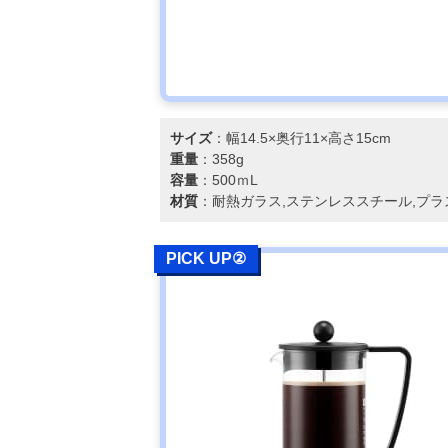
サイズ
：幅14.5×奥行11×高さ15cm
重量
：358g
容量
：500ｍL
材質
：耐熱ガラス,ステンレススチール,プラ
PICK UP②