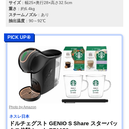
サイズ
：幅25×奥行28×高さ32.5cm
重さ
：約6.4kg
スチームノズル
：あり
抽出温度
：90～92℃
PICK UP④
Photo by Amazon
ネスレ日本
ドルチェグスト GENIO S Share スターバッ