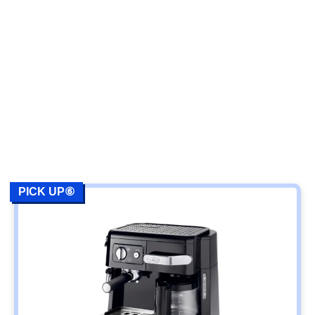
PICK UP⑥