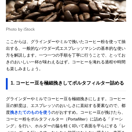
Photo by iStock
ここからは、グラインダーやミルで挽いたコーヒー粉を使って抽
出する、一般的なパウダー式エスプレッソマシンの基本的な使い
方を解説します。一つ一つの手順を丁寧に行うことで、とってお
きのおいしい一杯が味わえるはず。コーヒーを淹れる過程や時間
も楽しみましょう。
1. コーヒー豆を極細挽きしてポルタフィルター詰める
グラインダーやミルでコーヒー豆を極細挽きにします。コーヒー
豆の鮮度は、エスプレッソのおいしさに直結する要素なので、都
度
挽きたてのものを使う
のがおすすめ。コーヒー豆が挽けたら、
コーヒー粉をポルタフィルター（Portafilter）に詰める「ドーシ
ング」を行い、ホルダーの脇を軽く叩いて表面を平らにする「レ