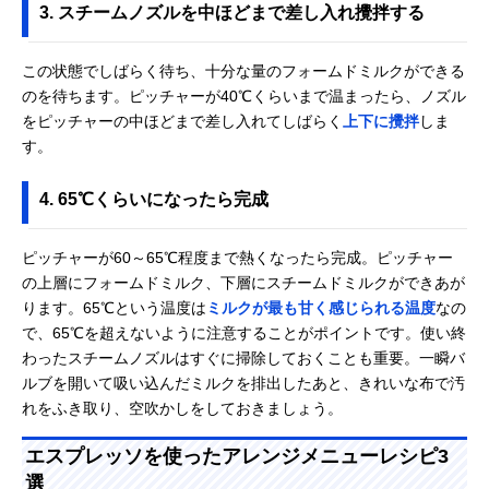
3. スチームノズルを中ほどまで差し入れ攪拌する
この状態でしばらく待ち、十分な量のフォームドミルクができる
のを待ちます。ピッチャーが40℃くらいまで温まったら、ノズル
をピッチャーの中ほどまで差し入れてしばらく
上下に攪拌
しま
す。
4. 65℃くらいになったら完成
ピッチャーが60～65℃程度まで熱くなったら完成。ピッチャー
の上層にフォームドミルク、下層にスチームドミルクができあが
ります。65℃という温度は
ミルクが最も甘く感じられる温度
なの
で、65℃を超えないように注意することがポイントです。使い終
わったスチームノズルはすぐに掃除しておくことも重要。一瞬バ
ルブを開いて吸い込んだミルクを排出したあと、きれいな布で汚
れをふき取り、空吹かしをしておきましょう。
エスプレッソを使ったアレンジメニューレシピ3
選