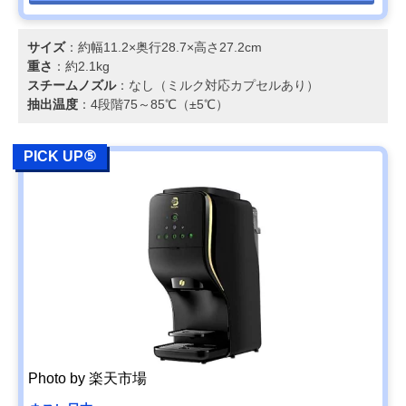
サイズ
：約幅11.2×奥行28.7×高さ27.2cm
重さ
：約2.1kg
スチームノズル
：なし（ミルク対応カプセルあり）
抽出温度
：4段階75～85℃（±5℃）
PICK UP⑤
Photo by 楽天市場