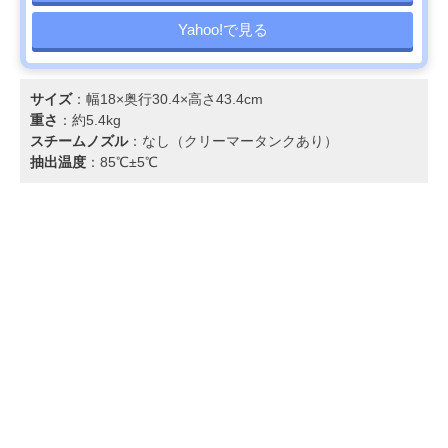
Yahoo!で見る
サイズ
：幅18×奥行30.4×高さ43.4cm
重さ
：約5.4kg
スチームノズル
：なし（クリーマータンクあり）
抽出温度
：85℃±5℃