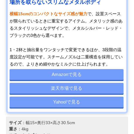
場所を取らないスリムなメタルボディ
横幅15cmのコンパクトなサイズ感が魅力
で、設置スペース
が限られているときに重宝するアイテム。メタリック感のあ
るスタイリッシュなデザインで、メタルシルバー・レッド・
ブラックの3色から選べます。
1・2杯と抽出量をワンタッチで変更できるほか、3段階の温
度設定が可能です。スチームノズルは二重構造を採用してい
るので、よりきめ細やかなミルクに仕上げられます。
Amazonで見る
楽天市場で見る
Yahoo!で見る
サイズ
：幅15×奥行33×高さ30.5cm
重さ
：4kg