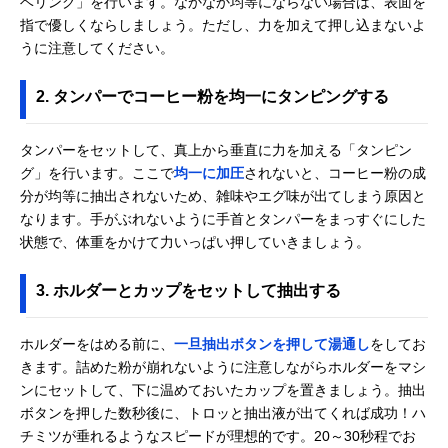
ベリング」を行います。なかなか均等にならない場合は、表面を
指で優しくならしましょう。ただし、力を加えて押し込まないよ
うに注意してください。
2. タンパーでコーヒー粉を均一にタンピングする
タンパーをセットして、真上から垂直に力を加える「タンピン
グ」を行います。ここで
均一に加圧
されないと、コーヒー粉の成
分が均等に抽出されないため、雑味やエグ味が出てしまう原因と
なります。手がぶれないように手首とタンパーをまっすぐにした
状態で、体重をかけて力いっぱい押していきましょう。
3. ホルダーとカップをセットして抽出する
ホルダーをはめる前に、
一旦抽出ボタンを押して湯通し
をしてお
きます。詰めた粉が崩れないように注意しながらホルダーをマシ
ンにセットして、下に温めておいたカップを置きましょう。抽出
ボタンを押した数秒後に、トロッと抽出液が出てくれば成功！ハ
チミツが垂れるようなスピードが理想的です。20～30秒程でお