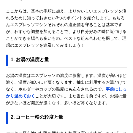
ここからは、基本の手順に加え、よりおいしいエスプレッソを淹
れるために知っておきたい3つのポイントを紹介します。もちろ
んエスプレッソマシンそれぞれの適正値を守ることは基本です
が、わずかな調整を加えることで、より自分好みの味に近づける
ことができる場合も多いもの。ベストな組み合わせを探して、理
想のエスプレッソを追及してみましょう！
1. お湯の温度と量
お湯の温度はエスプレッソの濃度に影響します。温度が高いほど
濃く、温度が低いほど薄くなります。抽出に利用するお湯だけで
なく、ホルダーやカップの温度にも左右されるので、
事前にしっ
かり温めておく
ことが大切です。また当たり前ですが、お湯の量
が少ないほど濃度が濃くなり、多いほど薄くなります。
2. コーヒー粉の粒度と量
コーヒー豆を挽いた際の細かさを粒度と言いますが、エスプレッ