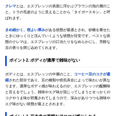
クレマ
とは、エスプレッソの表面に浮かぶブラウンの泡の層のこ
と。トラの毛皮のように見えることから「タイガースキン」と呼
ばれます。
きめ細かく、程よい厚み
がある状態が最適とされ、砂糖を乗せた
ときにゆっくりと沈んでいくような状態が目安です。ベストな状
態のクレマは、エスプレッソの口当たりをなめらかにし、芳醇な
豆の香りを閉じ込めてくれます。
ポイント2. ボディが濃厚で雑味がない
ボディとは、エスプレッソの中層のこと。
コーヒー豆のコクが凝
縮
された部分であり、豆の種類や焙煎具合によって味わいが異な
ります。濃厚なボディ感が味わえるのが、エスプレッソの醍醐味
と言えるでしょう。雑味やエグ味が混じってしまうとせっかくの
コクやうま味が邪魔されてしまうので、深みがありつつも雑味や
エグ味がない状態が最上とされます。