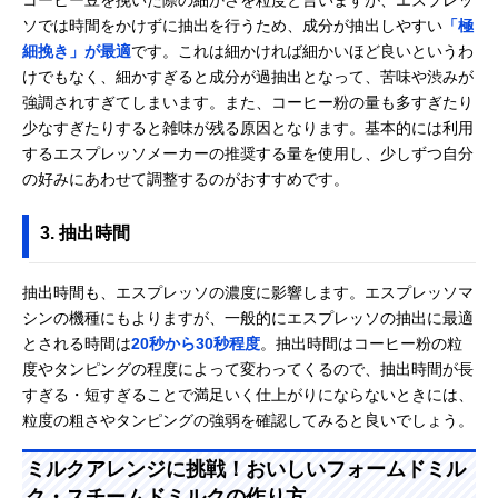
ソでは時間をかけずに抽出を行うため、成分が抽出しやすい
「極
細挽き」が最適
です。これは細かければ細かいほど良いというわ
けでもなく、細かすぎると成分が過抽出となって、苦味や渋みが
強調されすぎてしまいます。また、コーヒー粉の量も多すぎたり
少なすぎたりすると雑味が残る原因となります。基本的には利用
するエスプレッソメーカーの推奨する量を使用し、少しずつ自分
の好みにあわせて調整するのがおすすめです。
3. 抽出時間
抽出時間も、エスプレッソの濃度に影響します。エスプレッソマ
シンの機種にもよりますが、一般的にエスプレッソの抽出に最適
とされる時間は
20秒から30秒程度
。抽出時間はコーヒー粉の粒
度やタンピングの程度によって変わってくるので、抽出時間が長
すぎる・短すぎることで満足いく仕上がりにならないときには、
粒度の粗さやタンピングの強弱を確認してみると良いでしょう。
ミルクアレンジに挑戦！おいしいフォームドミル
ク・スチームドミルクの作り方