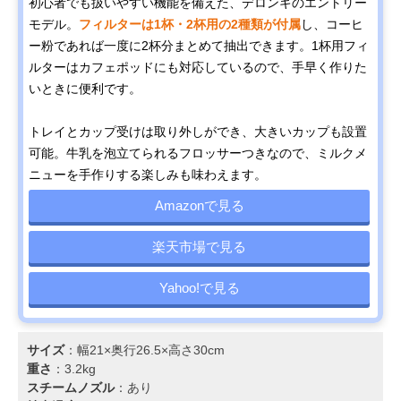
初心者でも扱いやすい機能を備えた、デロンギのエントリー
モデル。
フィルターは1杯・2杯用の2種類が付属
し、コーヒ
ー粉であれば一度に2杯分まとめて抽出できます。1杯用フィ
ルターはカフェポッドにも対応しているので、手早く作りた
いときに便利です。
トレイとカップ受けは取り外しができ、大きいカップも設置
可能。牛乳を泡立てられるフロッサーつきなので、ミルクメ
ニューを手作りする楽しみも味わえます。
Amazonで見る
楽天市場で見る
Yahoo!で見る
サイズ
：幅21×奥行26.5×高さ30cm
重さ
：3.2kg
スチームノズル
：あり