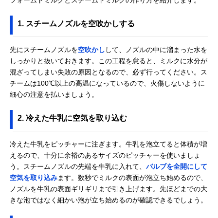
1. スチームノズルを空吹かしする
先にスチームノズルを
空吹かし
して、ノズルの中に溜まった水を
しっかりと抜いておきます。この工程を怠ると、ミルクに水分が
混ざってしまい失敗の原因となるので、必ず行ってください。ス
チームは100℃以上の高温になっているので、火傷しないように
細心の注意を払いましょう。
2. 冷えた牛乳に空気を取り込む
冷えた牛乳をピッチャーに注ぎます。牛乳を泡立てると体積が増
えるので、十分に余裕のあるサイズのピッチャーを使いましょ
う。スチームノズルの先端を牛乳に入れて、
バルブを全開にして
空気を取り込み
ます。数秒でミルクの表面が泡立ち始めるので、
ノズルを牛乳の表面ギリギリまで引き上げます。先ほどまでの大
きな泡ではなく細かい泡が立ち始めるのが確認できるでしょう。