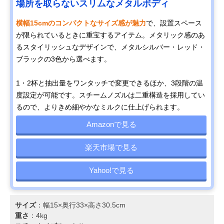
場所を取らないスリムなメタルボディ
横幅15cmのコンパクトなサイズ感が魅力
で、設置スペース
が限られているときに重宝するアイテム。メタリック感のあ
るスタイリッシュなデザインで、メタルシルバー・レッド・
ブラックの3色から選べます。
1・2杯と抽出量をワンタッチで変更できるほか、3段階の温
度設定が可能です。スチームノズルは二重構造を採用してい
るので、よりきめ細やかなミルクに仕上げられます。
Amazonで見る
楽天市場で見る
Yahoo!で見る
サイズ
：幅15×奥行33×高さ30.5cm
重さ
：4kg