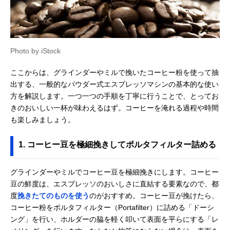
Photo by iStock
ここからは、グラインダーやミルで挽いたコーヒー粉を使って抽
出する、一般的なパウダー式エスプレッソマシンの基本的な使い
方を解説します。一つ一つの手順を丁寧に行うことで、とってお
きのおいしい一杯が味わえるはず。コーヒーを淹れる過程や時間
も楽しみましょう。
1. コーヒー豆を極細挽きしてポルタフィルター詰める
グラインダーやミルでコーヒー豆を極細挽きにします。コーヒー
豆の鮮度は、エスプレッソのおいしさに直結する要素なので、都
度
挽きたてのものを使う
のがおすすめ。コーヒー豆が挽けたら、
コーヒー粉をポルタフィルター（Portafilter）に詰める「ドーシ
ング」を行い、ホルダーの脇を軽く叩いて表面を平らにする「レ