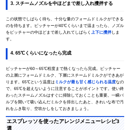
3. スチームノズルを中ほどまで差し入れ攪拌する
この状態でしばらく待ち、十分な量のフォームドミルクができる
のを待ちます。ピッチャーが40℃くらいまで温まったら、ノズル
をピッチャーの中ほどまで差し入れてしばらく
上下に攪拌
しま
す。
4. 65℃くらいになったら完成
ピッチャーが60～65℃程度まで熱くなったら完成。ピッチャー
の上層にフォームドミルク、下層にスチームドミルクができあが
ります。65℃という温度は
ミルクが最も甘く感じられる温度
なの
で、65℃を超えないように注意することがポイントです。使い終
わったスチームノズルはすぐに掃除しておくことも重要。一瞬バ
ルブを開いて吸い込んだミルクを排出したあと、きれいな布で汚
れをふき取り、空吹かしをしておきましょう。
エスプレッソを使ったアレンジメニューレシピ3
選