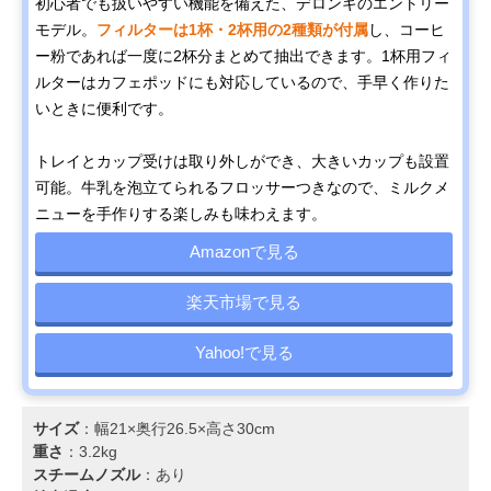
初心者でも扱いやすい機能を備えた、デロンギのエントリー
モデル。
フィルターは1杯・2杯用の2種類が付属
し、コーヒ
ー粉であれば一度に2杯分まとめて抽出できます。1杯用フィ
ルターはカフェポッドにも対応しているので、手早く作りた
いときに便利です。
トレイとカップ受けは取り外しができ、大きいカップも設置
可能。牛乳を泡立てられるフロッサーつきなので、ミルクメ
ニューを手作りする楽しみも味わえます。
Amazonで見る
楽天市場で見る
Yahoo!で見る
サイズ
：幅21×奥行26.5×高さ30cm
重さ
：3.2kg
スチームノズル
：あり