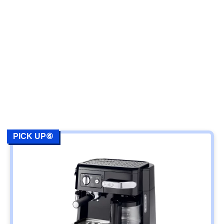
PICK UP⑥