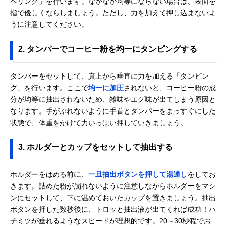
ベリング」を行います。なかなか均等にならない場合は、表面を
指で優しくならしましょう。ただし、力を加えて押し込まないよ
うに注意してください。
2. タンパーでコーヒー粉を均一にタンピングする
タンパーをセットして、真上から垂直に力を加える「タンピン
グ」を行います。ここで
均一に加圧
されないと、コーヒー粉の成
分が均等に抽出されないため、雑味やエグ味が出てしまう原因と
なります。手がぶれないように手首とタンパーをまっすぐにした
状態で、体重をかけて力いっぱい押していきましょう。
3. ホルダーとカップをセットして抽出する
ホルダーをはめる前に、
一旦抽出ボタンを押して湯通し
をしてお
きます。詰めた粉が崩れないように注意しながらホルダーをマシ
ンにセットして、下に温めておいたカップを置きましょう。抽出
ボタンを押した数秒後に、トロッと抽出液が出てくれば成功！ハ
チミツが垂れるようなスピードが理想的です。20～30秒程でお