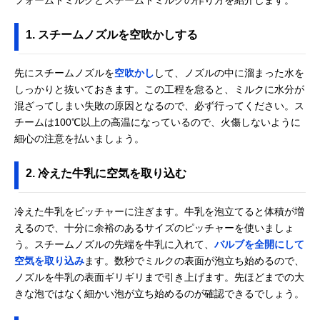
1. スチームノズルを空吹かしする
先にスチームノズルを
空吹かし
して、ノズルの中に溜まった水を
しっかりと抜いておきます。この工程を怠ると、ミルクに水分が
混ざってしまい失敗の原因となるので、必ず行ってください。ス
チームは100℃以上の高温になっているので、火傷しないように
細心の注意を払いましょう。
2. 冷えた牛乳に空気を取り込む
冷えた牛乳をピッチャーに注ぎます。牛乳を泡立てると体積が増
えるので、十分に余裕のあるサイズのピッチャーを使いましょ
う。スチームノズルの先端を牛乳に入れて、
バルブを全開にして
空気を取り込み
ます。数秒でミルクの表面が泡立ち始めるので、
ノズルを牛乳の表面ギリギリまで引き上げます。先ほどまでの大
きな泡ではなく細かい泡が立ち始めるのが確認できるでしょう。