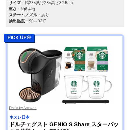
サイズ
：幅25×奥行28×高さ32.5cm
重さ
：約6.4kg
スチームノズル
：あり
抽出温度
：90～92℃
PICK UP④
Photo by Amazon
ネスレ日本
ドルチェグスト GENIO S Share スターバッ