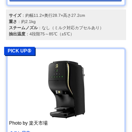
サイズ
：約幅11.2×奥行28.7×高さ27.2cm
重さ
：約2.1kg
スチームノズル
：なし（ミルク対応カプセルあり）
抽出温度
：4段階75～85℃（±5℃）
PICK UP⑤
Photo by 楽天市場