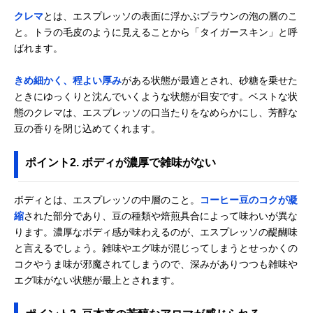
クレマ
とは、エスプレッソの表面に浮かぶブラウンの泡の層のこ
と。トラの毛皮のように見えることから「タイガースキン」と呼
ばれます。
きめ細かく、程よい厚み
がある状態が最適とされ、砂糖を乗せた
ときにゆっくりと沈んでいくような状態が目安です。ベストな状
態のクレマは、エスプレッソの口当たりをなめらかにし、芳醇な
豆の香りを閉じ込めてくれます。
ポイント2. ボディが濃厚で雑味がない
ボディとは、エスプレッソの中層のこと。
コーヒー豆のコクが凝
縮
された部分であり、豆の種類や焙煎具合によって味わいが異な
ります。濃厚なボディ感が味わえるのが、エスプレッソの醍醐味
と言えるでしょう。雑味やエグ味が混じってしまうとせっかくの
コクやうま味が邪魔されてしまうので、深みがありつつも雑味や
エグ味がない状態が最上とされます。