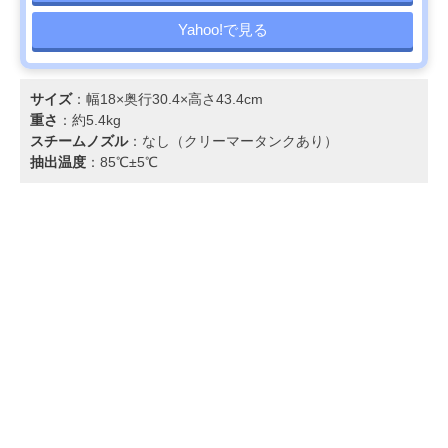
Yahoo!で見る
サイズ
：幅18×奥行30.4×高さ43.4cm
重さ
：約5.4kg
スチームノズル
：なし（クリーマータンクあり）
抽出温度
：85℃±5℃