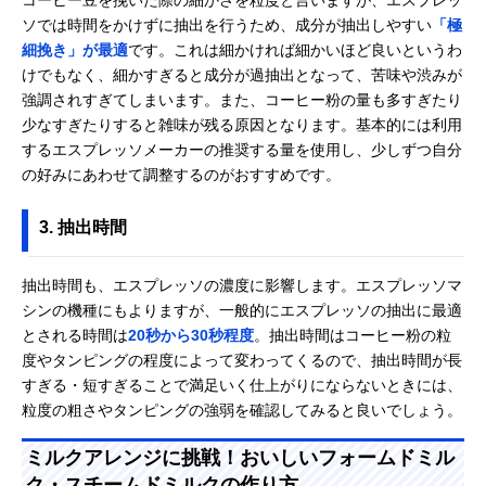
ソでは時間をかけずに抽出を行うため、成分が抽出しやすい
「極
細挽き」が最適
です。これは細かければ細かいほど良いというわ
けでもなく、細かすぎると成分が過抽出となって、苦味や渋みが
強調されすぎてしまいます。また、コーヒー粉の量も多すぎたり
少なすぎたりすると雑味が残る原因となります。基本的には利用
するエスプレッソメーカーの推奨する量を使用し、少しずつ自分
の好みにあわせて調整するのがおすすめです。
3. 抽出時間
抽出時間も、エスプレッソの濃度に影響します。エスプレッソマ
シンの機種にもよりますが、一般的にエスプレッソの抽出に最適
とされる時間は
20秒から30秒程度
。抽出時間はコーヒー粉の粒
度やタンピングの程度によって変わってくるので、抽出時間が長
すぎる・短すぎることで満足いく仕上がりにならないときには、
粒度の粗さやタンピングの強弱を確認してみると良いでしょう。
ミルクアレンジに挑戦！おいしいフォームドミル
ク・スチームドミルクの作り方