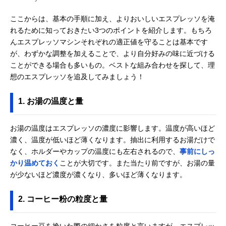
ここからは、基本の手順に加え、よりおいしいエスプレッソを淹
れるために知っておきたい3つのポイントを紹介します。もちろ
んエスプレッソマシンそれぞれの適正値を守ることは基本です
が、わずかな調整を加えることで、より自分好みの味に近づける
ことができる場合も多いもの。ベストな組み合わせを探して、理
想のエスプレッソを追及してみましょう！
1. お湯の温度と量
お湯の温度はエスプレッソの濃度に影響します。温度が高いほど
濃く、温度が低いほど薄くなります。抽出に利用するお湯だけで
なく、ホルダーやカップの温度にも左右されるので、
事前にしっ
かり温めておく
ことが大切です。また当たり前ですが、お湯の量
が少ないほど濃度が濃くなり、多いほど薄くなります。
2. コーヒー粉の粒度と量
コーヒー豆を挽いた際の細かさを粒度と言いますが、エスプレッ