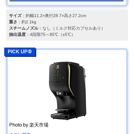
サイズ
：約幅11.2×奥行28.7×高さ27.2cm
重さ
：約2.1kg
スチームノズル
：なし（ミルク対応カプセルあり）
抽出温度
：4段階75～85℃（±5℃）
PICK UP⑤
Photo by 楽天市場