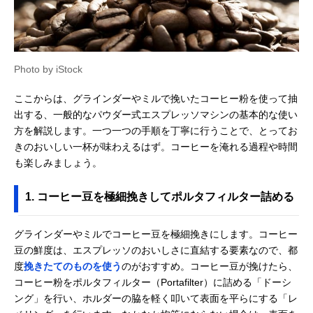
Photo by iStock
ここからは、グラインダーやミルで挽いたコーヒー粉を使って抽
出する、一般的なパウダー式エスプレッソマシンの基本的な使い
方を解説します。一つ一つの手順を丁寧に行うことで、とってお
きのおいしい一杯が味わえるはず。コーヒーを淹れる過程や時間
も楽しみましょう。
1. コーヒー豆を極細挽きしてポルタフィルター詰める
グラインダーやミルでコーヒー豆を極細挽きにします。コーヒー
豆の鮮度は、エスプレッソのおいしさに直結する要素なので、都
度
挽きたてのものを使う
のがおすすめ。コーヒー豆が挽けたら、
コーヒー粉をポルタフィルター（Portafilter）に詰める「ドーシ
ング」を行い、ホルダーの脇を軽く叩いて表面を平らにする「レ