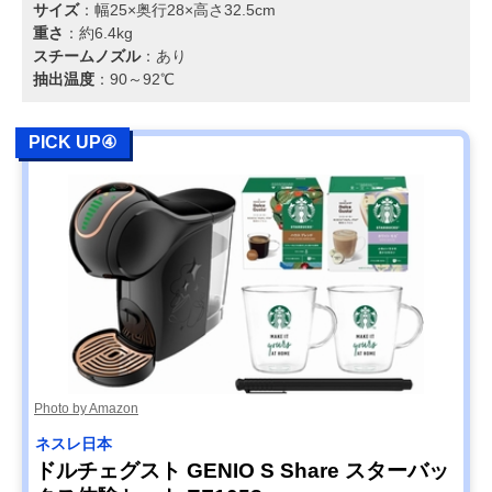
サイズ
：幅25×奥行28×高さ32.5cm
重さ
：約6.4kg
スチームノズル
：あり
抽出温度
：90～92℃
PICK UP④
Photo by Amazon
ネスレ日本
ドルチェグスト GENIO S Share スターバッ