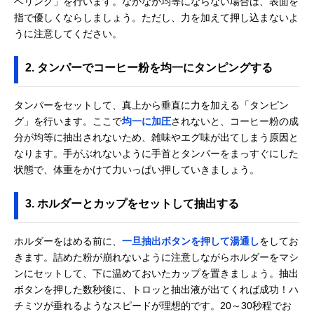
ベリング」を行います。なかなか均等にならない場合は、表面を
指で優しくならしましょう。ただし、力を加えて押し込まないよ
うに注意してください。
2. タンパーでコーヒー粉を均一にタンピングする
タンパーをセットして、真上から垂直に力を加える「タンピン
グ」を行います。ここで
均一に加圧
されないと、コーヒー粉の成
分が均等に抽出されないため、雑味やエグ味が出てしまう原因と
なります。手がぶれないように手首とタンパーをまっすぐにした
状態で、体重をかけて力いっぱい押していきましょう。
3. ホルダーとカップをセットして抽出する
ホルダーをはめる前に、
一旦抽出ボタンを押して湯通し
をしてお
きます。詰めた粉が崩れないように注意しながらホルダーをマシ
ンにセットして、下に温めておいたカップを置きましょう。抽出
ボタンを押した数秒後に、トロッと抽出液が出てくれば成功！ハ
チミツが垂れるようなスピードが理想的です。20～30秒程でお