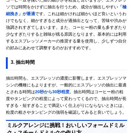
ソでは時間をかけずに抽出を行うため、成分が抽出しやすい
「極
細挽き」が最適
です。これは細かければ細かいほど良いというわ
けでもなく、細かすぎると成分が過抽出となって、苦味や渋みが
強調されすぎてしまいます。また、コーヒー粉の量も多すぎたり
少なすぎたりすると雑味が残る原因となります。基本的には利用
するエスプレッソメーカーの推奨する量を使用し、少しずつ自分
の好みにあわせて調整するのがおすすめです。
3. 抽出時間
抽出時間も、エスプレッソの濃度に影響します。エスプレッソマ
シンの機種にもよりますが、一般的にエスプレッソの抽出に最適
とされる時間は
20秒から30秒程度
。抽出時間はコーヒー粉の粒
度やタンピングの程度によって変わってくるので、抽出時間が長
すぎる・短すぎることで満足いく仕上がりにならないときには、
粒度の粗さやタンピングの強弱を確認してみると良いでしょう。
ミルクアレンジに挑戦！おいしいフォームドミル
ク・スチームドミルクの作り方