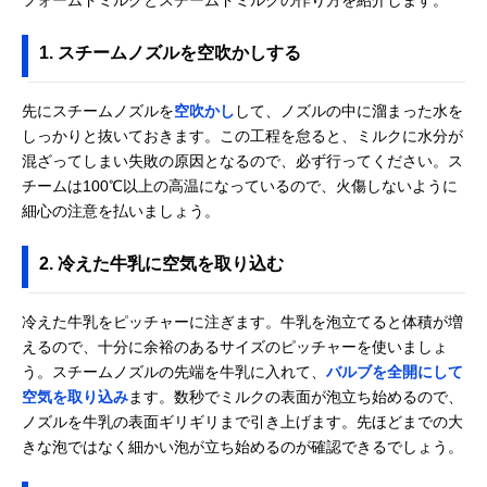
1. スチームノズルを空吹かしする
先にスチームノズルを
空吹かし
して、ノズルの中に溜まった水を
しっかりと抜いておきます。この工程を怠ると、ミルクに水分が
混ざってしまい失敗の原因となるので、必ず行ってください。ス
チームは100℃以上の高温になっているので、火傷しないように
細心の注意を払いましょう。
2. 冷えた牛乳に空気を取り込む
冷えた牛乳をピッチャーに注ぎます。牛乳を泡立てると体積が増
えるので、十分に余裕のあるサイズのピッチャーを使いましょ
う。スチームノズルの先端を牛乳に入れて、
バルブを全開にして
空気を取り込み
ます。数秒でミルクの表面が泡立ち始めるので、
ノズルを牛乳の表面ギリギリまで引き上げます。先ほどまでの大
きな泡ではなく細かい泡が立ち始めるのが確認できるでしょう。