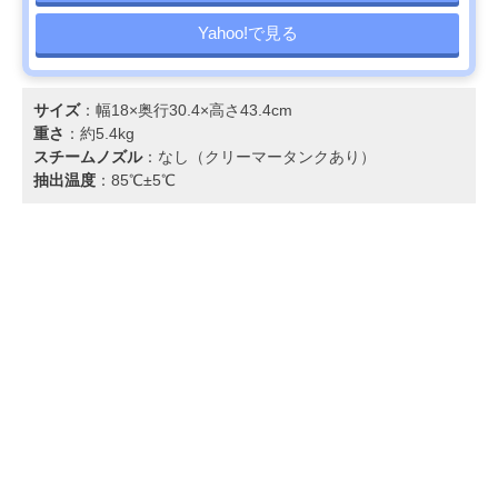
Yahoo!で見る
サイズ
：幅18×奥行30.4×高さ43.4cm
重さ
：約5.4kg
スチームノズル
：なし（クリーマータンクあり）
抽出温度
：85℃±5℃