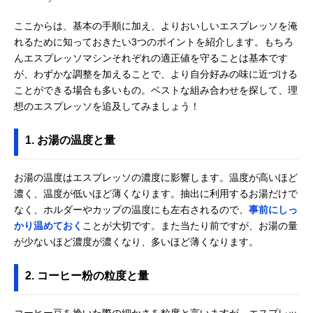
ここからは、基本の手順に加え、よりおいしいエスプレッソを淹
れるために知っておきたい3つのポイントを紹介します。もちろ
んエスプレッソマシンそれぞれの適正値を守ることは基本です
が、わずかな調整を加えることで、より自分好みの味に近づける
ことができる場合も多いもの。ベストな組み合わせを探して、理
想のエスプレッソを追及してみましょう！
1. お湯の温度と量
お湯の温度はエスプレッソの濃度に影響します。温度が高いほど
濃く、温度が低いほど薄くなります。抽出に利用するお湯だけで
なく、ホルダーやカップの温度にも左右されるので、
事前にしっ
かり温めておく
ことが大切です。また当たり前ですが、お湯の量
が少ないほど濃度が濃くなり、多いほど薄くなります。
2. コーヒー粉の粒度と量
コーヒー豆を挽いた際の細かさを粒度と言いますが、エスプレッ