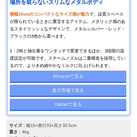
場所を取らないスリムなメタルボディ
横幅15cmのコンパクトなサイズ感が魅力
で、設置スペース
が限られているときに重宝するアイテム。メタリック感のあ
るスタイリッシュなデザインで、メタルシルバー・レッド・
ブラックの3色から選べます。
1・2杯と抽出量をワンタッチで変更できるほか、3段階の温
度設定が可能です。スチームノズルは二重構造を採用してい
るので、よりきめ細やかなミルクに仕上げられます。
Amazonで見る
楽天市場で見る
Yahoo!で見る
サイズ
：幅15×奥行33×高さ30.5cm
重さ
：4kg