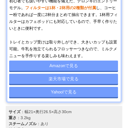
初心者でも扱いやすい機能を備えた、デロンギのエントリー
モデル。
フィルターは1杯・2杯用の2種類が付属
し、コーヒ
ー粉であれば一度に2杯分まとめて抽出できます。1杯用フィ
ルターはカフェポッドにも対応しているので、手早く作りた
いときに便利です。
トレイとカップ受けは取り外しができ、大きいカップも設置
可能。牛乳を泡立てられるフロッサーつきなので、ミルクメ
ニューを手作りする楽しみも味わえます。
Amazonで見る
楽天市場で見る
Yahoo!で見る
サイズ
：幅21×奥行26.5×高さ30cm
重さ
：3.2kg
スチームノズル
：あり