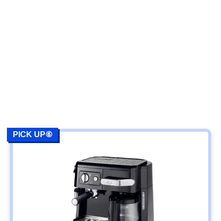
PICK UP⑥