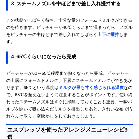
3. スチームノズルを中ほどまで差し入れ攪拌する
この状態でしばらく待ち、十分な量のフォームドミルクができる
のを待ちます。ピッチャーが40℃くらいまで温まったら、ノズル
をピッチャーの中ほどまで差し入れてしばらく
上下に攪拌
しま
す。
4. 65℃くらいになったら完成
ピッチャーが60～65℃程度まで熱くなったら完成。ピッチャー
の上層にフォームドミルク、下層にスチームドミルクができあが
ります。65℃という温度は
ミルクが最も甘く感じられる温度
なの
で、65℃を超えないように注意することがポイントです。使い終
わったスチームノズルはすぐに掃除しておくことも重要。一瞬バ
ルブを開いて吸い込んだミルクを排出したあと、きれいな布で汚
れをふき取り、空吹かしをしておきましょう。
エスプレッソを使ったアレンジメニューレシピ3
選