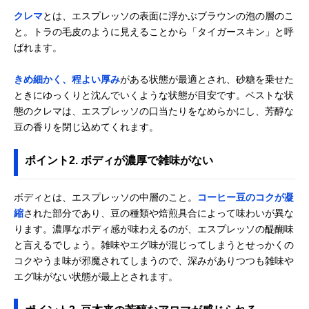
クレマ
とは、エスプレッソの表面に浮かぶブラウンの泡の層のこ
と。トラの毛皮のように見えることから「タイガースキン」と呼
ばれます。
きめ細かく、程よい厚み
がある状態が最適とされ、砂糖を乗せた
ときにゆっくりと沈んでいくような状態が目安です。ベストな状
態のクレマは、エスプレッソの口当たりをなめらかにし、芳醇な
豆の香りを閉じ込めてくれます。
ポイント2. ボディが濃厚で雑味がない
ボディとは、エスプレッソの中層のこと。
コーヒー豆のコクが凝
縮
された部分であり、豆の種類や焙煎具合によって味わいが異な
ります。濃厚なボディ感が味わえるのが、エスプレッソの醍醐味
と言えるでしょう。雑味やエグ味が混じってしまうとせっかくの
コクやうま味が邪魔されてしまうので、深みがありつつも雑味や
エグ味がない状態が最上とされます。