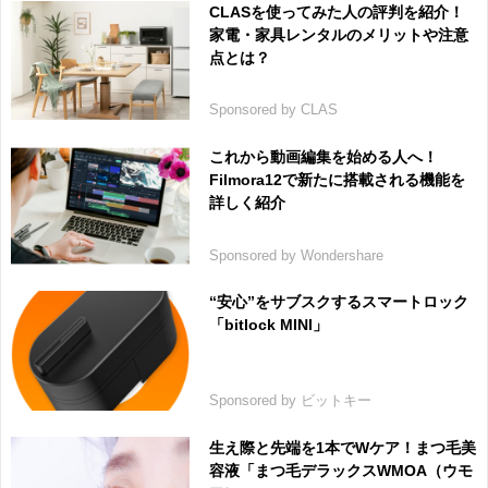
CLASを使ってみた人の評判を紹介！
家電・家具レンタルのメリットや注意
点とは？
Sponsored by CLAS
これから動画編集を始める人へ！
Filmora12で新たに搭載される機能を
詳しく紹介
Sponsored by Wondershare
“安心”をサブスクするスマートロック
「bitlock MINI」
Sponsored by ビットキー
生え際と先端を1本でWケア！まつ毛美
容液「まつ毛デラックスWMOA（ウモ