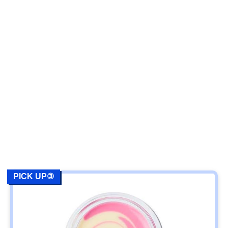
PICK UP③