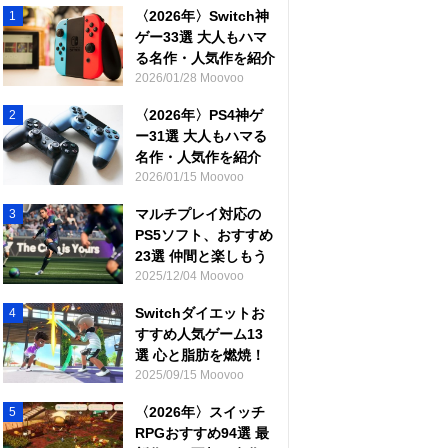
〈2026年〉Switch神
1
ゲー33選 大人もハマ
る名作・人気作を紹介
2026/01/28 Moovoo
〈2026年〉PS4神ゲ
2
ー31選 大人もハマる
名作・人気作を紹介
2026/01/15 Moovoo
マルチプレイ対応の
3
PS5ソフト、おすすめ
23選 仲間と楽しもう
2025/12/04 Moovoo
Switchダイエットお
4
すすめ人気ゲーム13
選 心と脂肪を燃焼！
2025/09/15 Moovoo
〈2026年〉スイッチ
5
RPGおすすめ94選 最