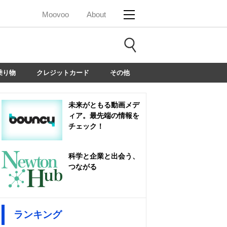
Moovoo
About
乗り物
クレジットカード
その他
未来がともる動画メデ
ィア。最先端の情報を
チェック！
科学と企業と出会う、
つながる
ランキング