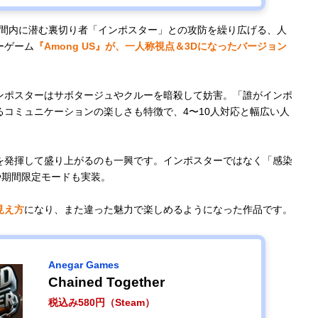
り仲間内に潜む裏切り者「インポスター」との攻防を繰り広げる、人
ーゲーム
『Among US』が、一人称視点＆3Dになったバージョン
ンポスターはサボタージュやクルーを暗殺して妨害。「誰がインポ
コミュニケーションの楽しさも特徴で、4〜10人対応と幅広い人
を発揮して盛り上がるのも一興です。インポスターではなく「感染
ールや期間限定モードも実装。
見え方
になり、また違った魅力で楽しめるようになった作品です。
Anegar Games
Chained Together
税込み580円（Steam）