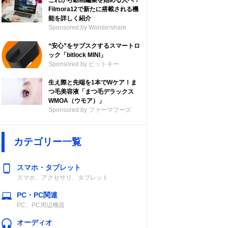
これから動画編集を始める人へ！
Filmora12で新たに搭載される機
能を詳しく紹介
Sponsored by Wondershare
“安心”をサブスクするスマートロ
ック「bitlock MINI」
Sponsored by ビットキー
生え際と先端を1本でWケア！ま
つ毛美容液「まつ毛デラックス
WMOA（ウモア）」
Sponsored by ファーマフーズ
カテゴリー一覧
スマホ・タブレット
スマホ、アクセサリ、タブレット
PC・PC関連
PC、PC周辺機器
オーディオ