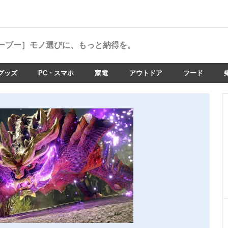
ーブー］
モノ選びに、もっと納得を。
グッズ
PC・スマホ
家電
アウトドア
フード