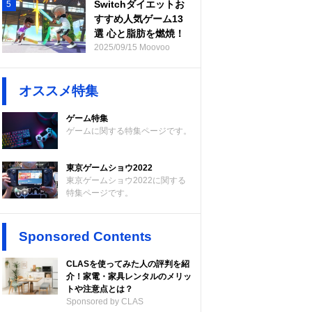
Switchダイエットお
5
すすめ人気ゲーム13
選 心と脂肪を燃焼！
2025/09/15 Moovoo
オススメ特集
ゲーム特集
ゲームに関する特集ページです。
東京ゲームショウ2022
東京ゲームショウ2022に関する
特集ページです。
Sponsored Contents
CLASを使ってみた人の評判を紹
介！家電・家具レンタルのメリッ
トや注意点とは？
Sponsored by CLAS