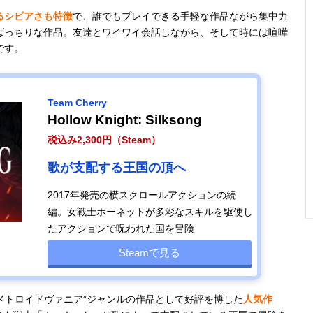
るシビアさも特徴
で、誰でもプレイできる手軽な作品ながら集中力
ばっちりな作品。友達とワイワイ会話しながら、そして時には喧嘩
です。
Team Cherry
Hollow Knight: Silksong
税込み2,300円（Steam）
歌が支配する王国の頂へ
2017年発売の横スクロールアクションの続
編。女戦士ホーネットが多彩なスキルを駆使し
たアクションで呪われた国を冒険
Steamで見る
の“メトロイドヴァニア”ジャンルの作品として好評を博した
人気作