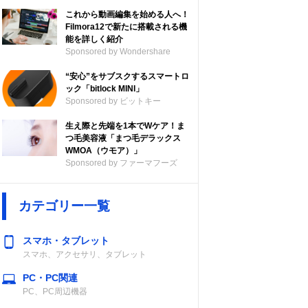
これから動画編集を始める人へ！
Filmora12で新たに搭載される機
能を詳しく紹介
Sponsored by Wondershare
“安心”をサブスクするスマートロ
ック「bitlock MINI」
Sponsored by ビットキー
生え際と先端を1本でWケア！ま
つ毛美容液「まつ毛デラックス
WMOA（ウモア）」
Sponsored by ファーマフーズ
カテゴリー一覧
スマホ・タブレット
スマホ、アクセサリ、タブレット
PC・PC関連
PC、PC周辺機器