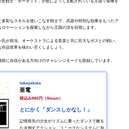
の女戦士「ホーネット」が歌によって支配されている王国で冒険を
と多彩なスキルを使いこなす戦士で、武器や特別な効果をもったア
なロケーションを探索しながら王国の頂を目指します。
ン氏が担当。オーケストラによる音楽と共に壮大なボスとの戦い、
な作品世界を味わい尽くしましょう。
腕前に自信がある方向けのチャレンジモードも収録しています。
takayakata
亜電
税込み980円（Steam）
とにかく「ダンスしかなし！」
記憶喪失の少女がリズムに乗ったダンスで敵を
なぎ倒すアクション。ユニークなシステムに加