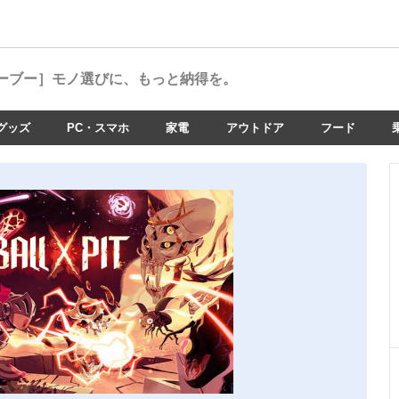
ーブー］
モノ選びに、もっと納得を。
グッズ
PC・スマホ
家電
アウトドア
フード