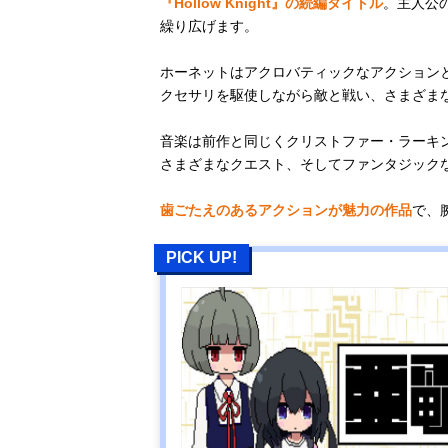
『Hollow Knight』の続編タイトル
。主人公
繰り広げます。
ホーネットはアクロバティックなアクション
クセサリを駆使しながら敵と戦い、さまざま
音楽は前作と同じくクリストファー・ラーキ
さまざまなクエスト、そしてファンタジック
歯ごたえのあるアクションが魅力の作品
で、
PICK UP!