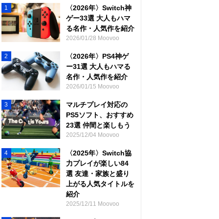
〈2026年〉Switch神
1
ゲー33選 大人もハマ
る名作・人気作を紹介
2026/01/28 Moovoo
〈2026年〉PS4神ゲ
2
ー31選 大人もハマる
名作・人気作を紹介
2026/01/15 Moovoo
マルチプレイ対応の
3
PS5ソフト、おすすめ
23選 仲間と楽しもう
2025/12/04 Moovoo
〈2025年〉Switch協
4
力プレイが楽しい84
選 友達・家族と盛り
上がる人気タイトルを
紹介
2025/12/11 Moovoo