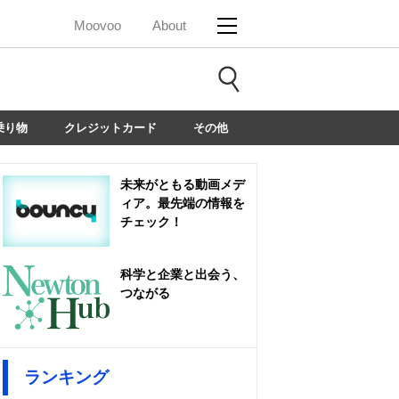
Moovoo
About
乗り物
クレジットカード
その他
未来がともる動画メデ
ィア。最先端の情報を
チェック！
科学と企業と出会う、
つながる
ランキング