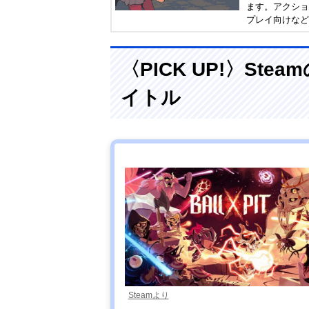
ます。アクショ
プレイ向けなど
のガイドとして
〈PICK UP!〉S
イトル
Steamより