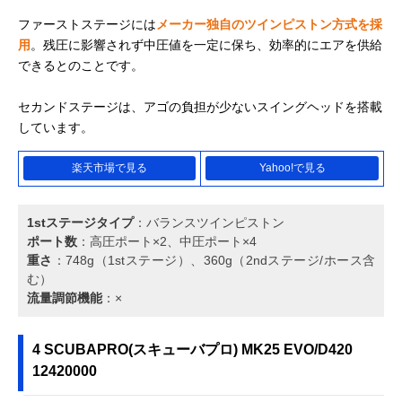
ファーストステージには
メーカー独自のツインピストン方式を採
用
。残圧に影響されず中圧値を一定に保ち、効率的にエアを供給
できるとのことです。
セカンドステージは、アゴの負担が少ないスイングヘッドを搭載
しています。
楽天市場で見る
Yahoo!で見る
1stステージタイプ
：バランスツインピストン
ポート数
：高圧ポート×2、中圧ポート×4
重さ
：748g（1stステージ）、360g（2ndステージ/ホース含
む）
流量調節機能
：×
4 SCUBAPRO(スキューバプロ) MK25 EVO/D420
12420000