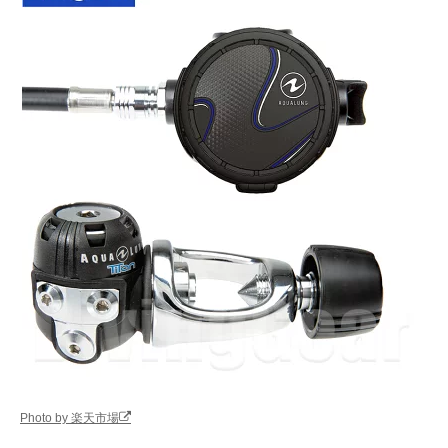
Amazonで見る
MARES(マレス)
多数の独自テクノ
バランスダイヤ
エピック ADJ 82X
ロジーを搭載した
ラム
416262
高性能モデル
楽天市場で見る
Bism(ビーイズム)
くわえやすさと耐
バランスツイン
Amazonで見る
Ti グランドネレウ
久性を両立したチ
ストン
ス Ver.J RX4100
タンレギュレータ
ー
Aqua Lung(アクア
上級ダイバーにも
バランスダイヤ
Amazonで見る
ラング) レジェン
おすすめのハイエ
ラム
ド エリート レギ
ンド仕様
ュレーター
SCUBAPRO(スキ
耐食性と耐久性に
バランスピスト
Amazonで見る
ューバプロ) MK25
優れたフラッグシ
EVO BT/A700 BT
ップモデル
Photo by 楽天市場
CARBON
12770700