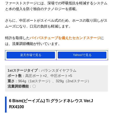
ファーストステージには、深場での呼吸抵抗を軽減するシステム
と水の侵入を防ぐ独自のテクノロジーを搭載。
さらに、中圧ポートがスイベル式のため、ホースの取り回しがス
ムーズになり、口元の負担も軽減します。
特許を取得した
バイパスチューブを備えたセカンドステージ
に
は、流量調節機能が付いています。
楽天市場で見る
Yahoo!で見る
1stステージタイプ
：バランスダイヤフラム
ポート数
：高圧ポート×2、中圧ポート×5
重さ
：964g（1stステージ）、329g（2ndステージ）
流量調節機能
：〇
6 Bism(ビーイズム) Ti グランドネレウス Ver.J
RX4100