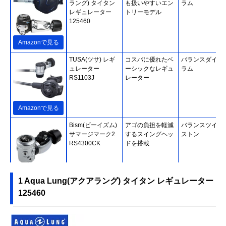
ラング) タイタン
も扱いやすいエン
ラム
レギュレーター
トリーモデル
125460
Amazonで見る
TUSA(ツサ) レギ
コスパに優れたベ
バランスダイア
ュレーター
ーシックなレギュ
ラム
RS1103J
レーター
Amazonで見る
Bism(ビーイズム)
アゴの負担を軽減
バランスツイン
サマージマーク2
するスイングヘッ
ストン
RS4300CK
ドを搭載
楽天市場で見る
1 Aqua Lung(アクアラング) タイタン レギュレーター
125460
SCUBAPRO(スキ
ユニークなデザイ
バランスピスト
ューバプロ) MK25
ンを採用したセカ
EVO/D420
ンドステージ
12420000