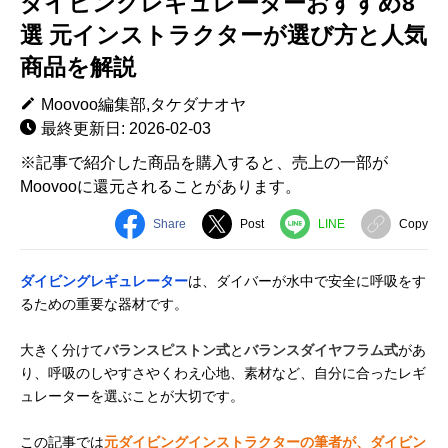
ダイビングレギュレーターおすすめ8
選 元インストラクターが選び方と人気
商品を解説
Moovoo編集部,タケダナオヤ
最終更新日: 2026-02-03
※記事で紹介した商品を購入すると、売上の一部が
Moovooに還元されることがあります。
Share
Post
LINE
Copy
ダイビングレギュレーター
は、ダイバーが水中で安全に呼吸をす
るための重要な器材です。
大きく分けて
バランスピストン式
と
バランスダイヤフラム式
があ
り、呼吸のしやすさやくわえ心地、素材など、自分に合ったレギ
ュレーターを選ぶことが大切です。
この記事では
元ダイビングインストラクターの筆者が、ダイビン