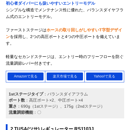
初心者ダイバーにも扱いやすいエントリーモデル
シンプルな構造でメンテナンス性に優れた、バランスダイヤフラ
ム式のエントリーモデル。
ファーストステージは
ホースの取り回しがしやすいT字型デザイ
ン
を採用し、2つの高圧ポートと4つの中圧ポートを備えていま
す。
軽量なセカンドステージは、エントリー時のフリーフローを防ぐ
流量調節レバー付きです。
Amazonで見る
楽天市場で見る
Yahoo!で見る
1stステージタイプ
：バランスダイアフラム
ポート数
：高圧ポート×2、中圧ポート×4
重さ
：690g（1stステージ）、175g（2ndステージ）
流量調節機能
：〇
2 TUSA(ツサ) レギュレーター RS1103J