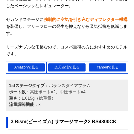
したベーシックなレギュレーター。
セカンドステージに
強制的に空気を引き込むディフレクター機構
を装備し、フリーフローの発生を抑えながら吸気抵抗を低減しま
す。
リーズナブルな価格なので、コスパ重視の方におすすめのモデル
です。
Amazonで見る
楽天市場で見る
Yahoo!で見る
1stステージタイプ
：バランスダイアフラム
ポート数
：高圧ポート×2、中圧ポート×4
重さ
：1,015g（総重量）
流量調節機能
：×
3 Bism(ビーイズム) サマージマーク2 RS4300CK