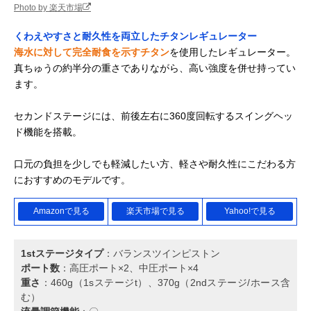
Photo by 楽天市場
くわえやすさと耐久性を両立したチタンレギュレーター
海水に対して完全耐食を示すチタン
を使用したレギュレーター。
真ちゅうの約半分の重さでありながら、高い強度を併せ持ってい
ます。
セカンドステージには、前後左右に360度回転するスイングヘッ
ド機能を搭載。
口元の負担を少しでも軽減したい方、軽さや耐久性にこだわる方
におすすめのモデルです。
Amazonで見る
楽天市場で見る
Yahoo!で見る
1stステージタイプ
：バランスツインピストン
ポート数
：高圧ポート×2、中圧ポート×4
重さ
：460g（1sステージt）、370g（2ndステージ/ホース含
む）