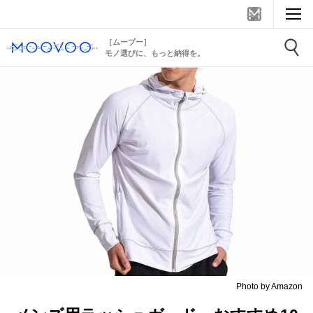
［ムーブー］
モノ選びに、もっと納得を。
Photo by Amazon