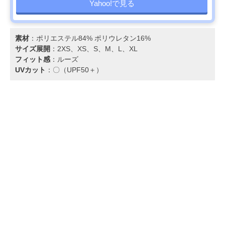
Yahoo!で見る
素材
：ポリエステル84% ポリウレタン16%
サイズ展開
：2XS、XS、S、M、L、XL
フィット感
：ルーズ
UVカット
：〇（UPF50＋）