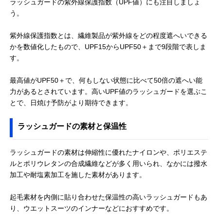
ラッシュガードの紫外線保護指数（UPF値）にも注目しましょ
う。
紫外線保護指数とは、繊維製品が紫外線をどの程度遮へいできる
かを数値化したもので、UPF15からUPF50＋まで9段階で表しま
す。
最高値がUPF50＋で、何もしない状態に比べて50倍の遮へい能
力があるとされています。高いUPF値のラッシュガードを選ぶこ
とで、日焼け予防がより期待できます。
ラッシュガードの素材と保温性
ラッシュガードの素材は伸縮性に優れたナイロンや、ポリエステ
ルとポリウレタンの合成繊維などが多く用いられ、なかには撥水
加工や耐塩素加工を施した素材があります。
起毛素材を内側に貼り合わせた保温性の高いラッシュガードもあ
り、ウエットスーツのインナーなどにおすすめです。