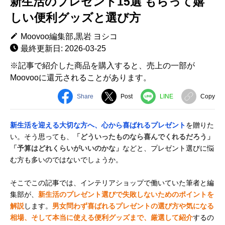
新生活のプレゼント15選 もらって嬉
しい便利グッズと選び方
Moovoo編集部,黒岩 ヨシコ
最終更新日: 2026-03-25
※記事で紹介した商品を購入すると、売上の一部が
Moovooに還元されることがあります。
Share
Post
LINE
Copy
新生活を迎える大切な方へ、心から喜ばれるプレゼント
を贈りた
い。そう思っても、
「どういったものなら喜んでくれるだろう」
「予算はどれくらいがいいのかな」
などと、プレゼント選びに悩
む方も多いのではないでしょうか。
そこでこの記事では、インテリアショップで働いていた筆者と編
集部が、
新生活のプレゼント選びで失敗しないためのポイントを
解説
します。
男女問わず喜ばれるプレゼントの選び方や気になる
相場、そして本当に使える便利グッズまで、厳選して紹介
するの