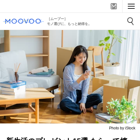
［ムーブー］
モノ選びに、もっと納得を。
Photo by iStock