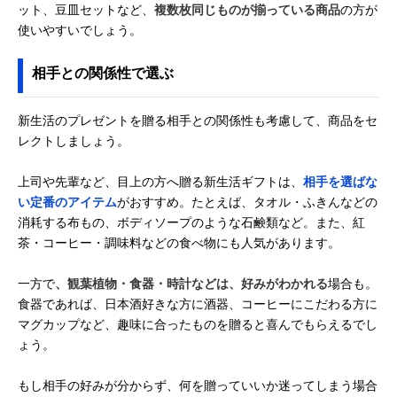
ット、豆皿セットなど、
複数枚同じものが揃っている商品
の方が
使いやすいでしょう。
相手との関係性で選ぶ
新生活のプレゼントを贈る相手との関係性も考慮して、商品をセ
レクトしましょう。
上司や先輩など、目上の方へ贈る新生活ギフトは、
相手を選ばな
い定番のアイテム
がおすすめ。たとえば、タオル・ふきんなどの
消耗する布もの、ボディソープのような石鹸類など。また、紅
茶・コーヒー・調味料などの食べ物にも人気があります。
一方で
、観葉植物・食器・時計などは、好みがわかれる
場合も。
食器であれば、日本酒好きな方に酒器、コーヒーにこだわる方に
マグカップなど、趣味に合ったものを贈ると喜んでもらえるでし
ょう。
もし相手の好みが分からず、何を贈っていいか迷ってしまう場合