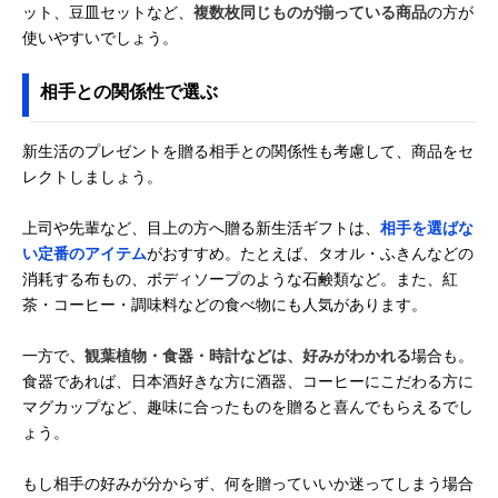
ット、豆皿セットなど、
複数枚同じものが揃っている商品
の方が
使いやすいでしょう。
相手との関係性で選ぶ
新生活のプレゼントを贈る相手との関係性も考慮して、商品をセ
レクトしましょう。
上司や先輩など、目上の方へ贈る新生活ギフトは、
相手を選ばな
い定番のアイテム
がおすすめ。たとえば、タオル・ふきんなどの
消耗する布もの、ボディソープのような石鹸類など。また、紅
茶・コーヒー・調味料などの食べ物にも人気があります。
一方で
、観葉植物・食器・時計などは、好みがわかれる
場合も。
食器であれば、日本酒好きな方に酒器、コーヒーにこだわる方に
マグカップなど、趣味に合ったものを贈ると喜んでもらえるでし
ょう。
もし相手の好みが分からず、何を贈っていいか迷ってしまう場合