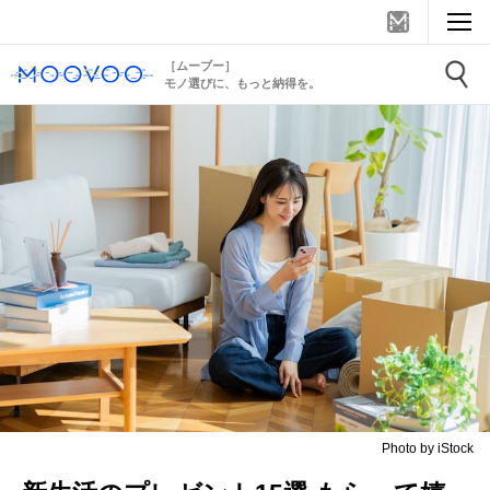
［ムーブー］
モノ選びに、もっと納得を。
Photo by iStock