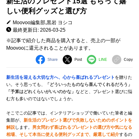
新生活のプレゼント15選 もらって嬉
しい便利グッズと選び方
Moovoo編集部,黒岩 ヨシコ
最終更新日: 2026-03-25
※記事で紹介した商品を購入すると、売上の一部が
Moovooに還元されることがあります。
Share
Post
LINE
Copy
新生活を迎える大切な方へ、心から喜ばれるプレゼント
を贈りた
い。そう思っても、
「どういったものなら喜んでくれるだろう」
「予算はどれくらいがいいのかな」
などと、プレゼント選びに悩
む方も多いのではないでしょうか。
そこでこの記事では、インテリアショップで働いていた筆者と編
集部が、
新生活のプレゼント選びで失敗しないためのポイントを
解説
します。
男女問わず喜ばれるプレゼントの選び方や気になる
相場、そして本当に使える便利グッズまで、厳選して紹介
するの