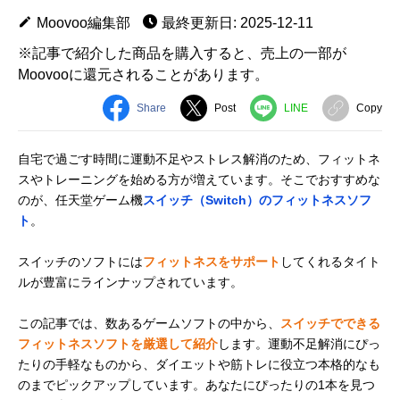
Moovoo編集部
最終更新日: 2025-12-11
※記事で紹介した商品を購入すると、売上の一部が
Moovooに還元されることがあります。
Share
Post
LINE
Copy
自宅で過ごす時間に運動不足やストレス解消のため、フィットネ
スやトレーニングを始める方が増えています。そこでおすすめな
のが、任天堂ゲーム機
スイッチ（Switch）のフィットネスソフ
ト
。
スイッチのソフトには
フィットネスをサポート
してくれるタイト
ルが豊富にラインナップされています。
この記事では、数あるゲームソフトの中から、
スイッチでできる
フィットネスソフトを厳選して紹介
します。運動不足解消にぴっ
たりの手軽なものから、ダイエットや筋トレに役立つ本格的なも
のまでピックアップしています。あなたにぴったりの1本を見つ