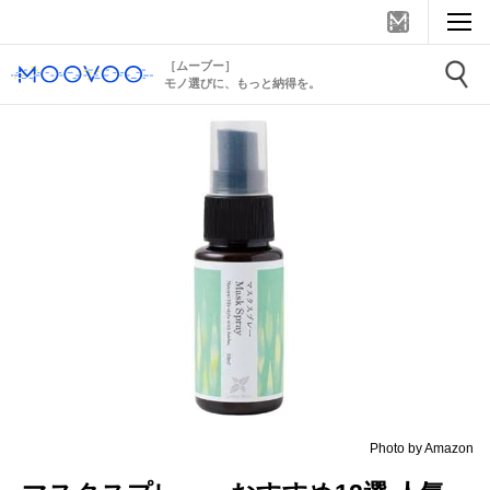
［ムーブー］
モノ選びに、もっと納得を。
Photo by Amazon