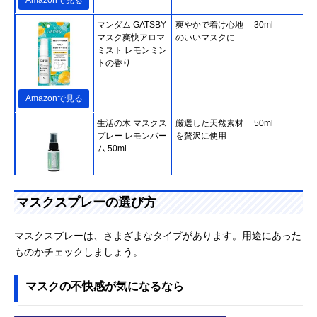
Amazonで見る
マンダム GATSBY
爽やかで着け心地
30ml
マスク爽快アロマ
のいいマスクに
ミスト レモンミン
トの香り
Amazonで見る
生活の木 マスクス
厳選した天然素材
50ml
プレー レモンバー
を贅沢に使用
ム 50ml
Amazonで見る
マスクスプレーの選び方
エーザイ イータッ
携帯しやすいコン
20ml
ク抗菌化スプレー
パクトサイズ
マスクスプレーは、さまざまなタイプがあります。用途にあった
ものかチェックしましょう。
マスクの不快感が気になるなら
Amazonで見る