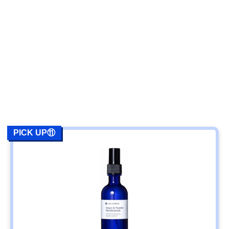
PICK UP⑪