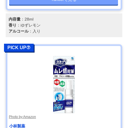
内容量
：28ml
香り
：ゆずレモン
アルコール
：入り
PICK UP⑦
Photo by Amazon
小林製薬