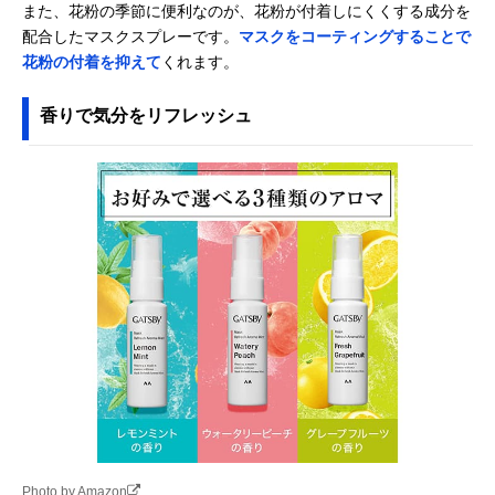
また、花粉の季節に便利なのが、花粉が付着しにくくする成分を
ズイージー マスク
配合したマスクスプレーです。
マスクをコーティングすることで
スプレー 25mL
花粉の付着を抑えて
くれます。
染めQテクノロジ
独自の密着技術で
50ml
Amazonで見る
ィ(Somay-Q
清潔な状態をキー
Technology) マス
プ
香りで気分をリフレッシュ
クはガードしなけ
れば！EX
レノアジャパン
見た目も香りも爽
200ml
Amazonで見る
PROUDMEN マス
やかなアイテム
ク＆ファブリック
リフレッシャー
GRASSE TOKYO
植物由来の原料＆
50ml
Amazonで見る
マスクスプレー ポ
フレグランスメー
ッピングシトラス
カーらしい香り
Photo by Amazon