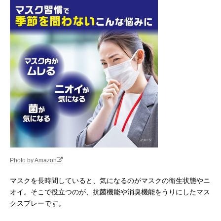
フマキラー ウイル
イオンの力でマス
20ml
シャット マスクで
クをバリア
ブロック
Amazonで見る
白元アース アイス
冷涼感があるスプ
28ml
ノン マスクひんや
レーでリフレッシ
りスプレー
ュ
Amazonで見る
小林製薬 のどぬ～
マスク内の不快な
18ml
Amazonで見る
るマスクスプレー
ムレ・ニオイ対策
ムレ感対策
に
Photo by Amazon
キシマ Green Tea
茶カテキンがベー
60ml
Amazonで見る
マスクを長時間していると、気になるのがマスクの衛生状態やニ
Lab 抗菌抗ウイル
スの商品
ス マスクスプレー
オイ。そこで役立つのが、抗菌機能や消臭機能をうりにしたマス
クスプレーです。
パーフェクトポー
すっきりした香り
25ml
Amazonで見る
ション(PERFECT
の天然アロマ
PORTION) ブリー