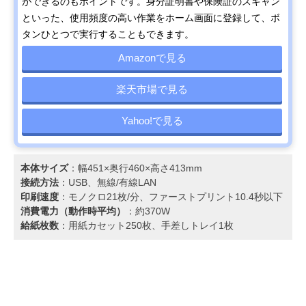
ができるのもポイントです。身分証明書や保険証のスキャン
といった、使用頻度の高い作業をホーム画面に登録して、ボ
タンひとつで実行することもできます。
Amazonで見る
楽天市場で見る
Yahoo!で見る
本体サイズ
：幅451×奥行460×高さ413mm
接続方法
：USB、無線/有線LAN
印刷速度
：モノクロ21枚/分、ファーストプリント10.4秒以下
消費電力（動作時平均）
：約370W
給紙枚数
：用紙カセット250枚、手差しトレイ1枚