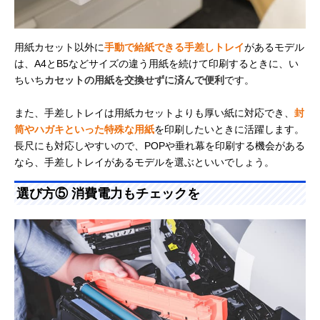
用紙カセット以外に
手動で給紙できる手差しトレイ
があるモデル
は、A4とB5などサイズの違う用紙を続けて印刷するときに、い
ちいち
カセットの用紙を交換せずに済んで便利
です。
また、手差しトレイは用紙カセットよりも厚い紙に対応でき、
封
筒やハガキといった特殊な用紙
を印刷したいときに活躍します。
長尺にも対応しやすいので、POPや垂れ幕を印刷する機会がある
なら、手差しトレイがあるモデルを選ぶといいでしょう。
選び方⑤ 消費電力もチェックを