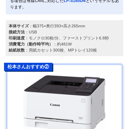
る場合は有線LANに対応した
LP-S180DN
というモデルもあ
ります。
本体サイズ
：幅375×奥行393×高さ265mm
接続方法
：USB
印刷速度
：モノクロ30枚/分、ファーストプリント6.8秒
消費電力（動作時平均）
：約481W
給紙枚数
：用紙カセット300枚、MPトレイ120枚
松本さんおすすめ②