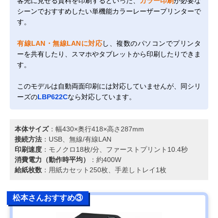
客先に見せる資料を印刷するといった、
カラー印刷
が必要な
シーンでおすすめしたい単機能カラーレーザープリンターで
す。
有線LAN・無線LANに対応
し、複数のパソコンでプリンタ
ーを共有したり、スマホやタブレットから印刷したりできま
す。
このモデルは自動両面印刷には対応していませんが、同シリ
ーズの
LBP622C
なら対応しています。
本体サイズ
：幅430×奥行418×高さ287mm
接続方法
：USB、無線/有線LAN
印刷速度
：モノクロ18枚/分、ファーストプリント10.4秒
消費電力（動作時平均）
：約400W
給紙枚数
：用紙カセット250枚、手差しトレイ1枚
松本さんおすすめ③