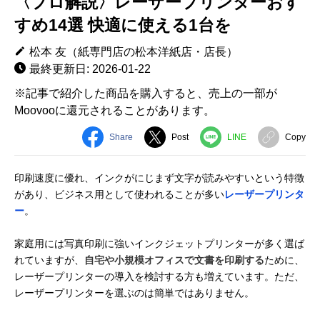
〈プロ解説〉レーザープリンターおす
すめ14選 快適に使える1台を
松本 友（紙専門店の松本洋紙店・店長）
最終更新日: 2026-01-22
※記事で紹介した商品を購入すると、売上の一部が
Moovooに還元されることがあります。
Share
Post
LINE
Copy
印刷速度に優れ、インクがにじまず文字が読みやすいという特徴
があり、ビジネス用として使われることが多い
レーザープリンタ
ー
。
家庭用には写真印刷に強いインクジェットプリンターが多く選ば
れていますが、
自宅や小規模オフィスで文書を印刷する
ために、
レーザープリンターの導入を検討する方も増えています。ただ、
レーザープリンターを選ぶのは簡単ではありません。