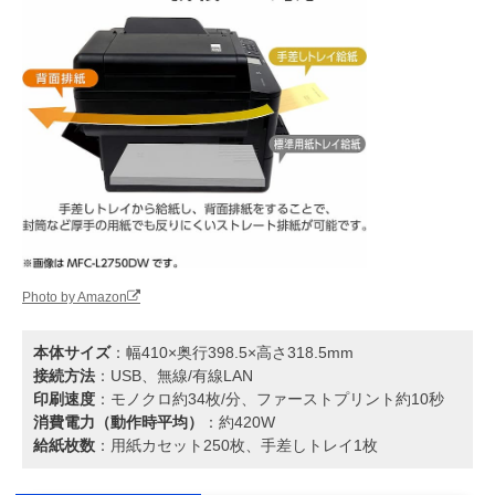
Photo by Amazon
本体サイズ
：幅410×奥行398.5×高さ318.5mm
接続方法
：USB、無線/有線LAN
印刷速度
：モノクロ約34枚/分、ファーストプリント約10秒
消費電力（動作時平均）
：約420W
給紙枚数
：用紙カセット250枚、手差しトレイ1枚