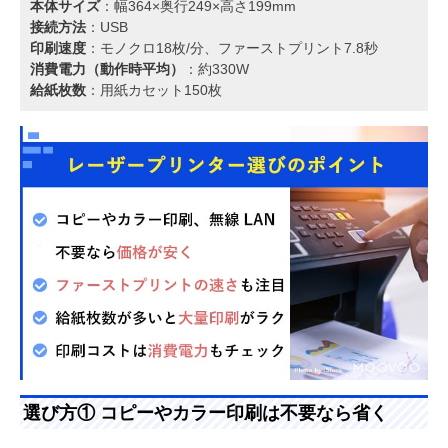
本体サイズ
：幅364×奥行249×高さ199mm
接続方法
：USB
印刷速度
：モノクロ18枚/分、ファーストプリント7.8秒
消費電力（動作時平均）
：約330W
給紙枚数
：用紙カセット150枚
選び方① コピーやカラー印刷は不要なら省く