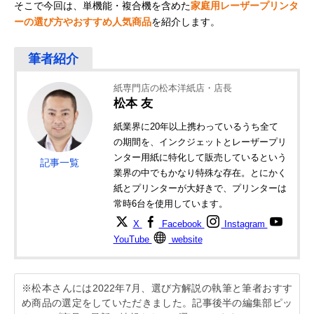
そこで今回は、単機能・複合機を含めた
家庭用レーザープリンタ
ーの選び方やおすすめ人気商品
を紹介します。
紙専門店の松本洋紙店・店長
松本 友
紙業界に20年以上携わっているうち全て
の期間を、インクジェットとレーザープリ
ンター用紙に特化して販売しているという
記事一覧
業界の中でもかなり特殊な存在。とにかく
紙とプリンターが大好きで、プリンターは
常時6台を使用しています。
X
Facebook
Instagram
YouTube
website
※松本さんには2022年7月、選び方解説の執筆と筆者おすす
め商品の選定をしていただきました。記事後半の編集部ピッ