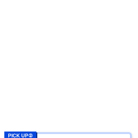
PICK UP②