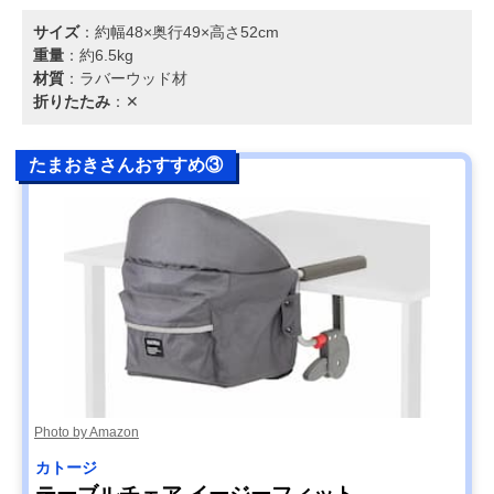
サイズ
：約幅48×奥行49×高さ52cm
重量
：約6.5kg
材質
：ラバーウッド材
折りたたみ
：✕
たまおきさんおすすめ③
Photo by Amazon
カトージ