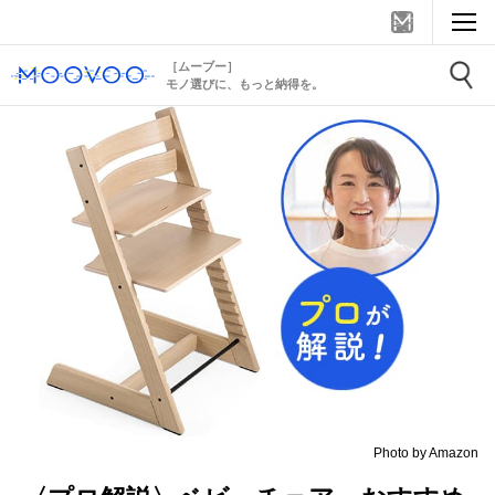
［ムーブー］
モノ選びに、もっと納得を。
Photo by Amazon