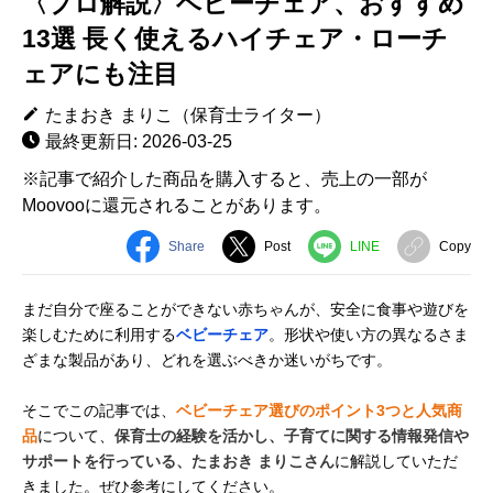
〈プロ解説〉ベビーチェア、おすすめ
13選 長く使えるハイチェア・ローチ
ェアにも注目
たまおき まりこ（保育士ライター）
最終更新日: 2026-03-25
※記事で紹介した商品を購入すると、売上の一部が
Moovooに還元されることがあります。
Share
Post
LINE
Copy
まだ自分で座ることができない赤ちゃんが、安全に食事や遊びを
楽しむために利用する
ベビーチェア
。形状や使い方の異なるさま
ざまな製品があり、どれを選ぶべきか迷いがちです。
そこでこの記事では、
ベビーチェア選びのポイント3つと人気商
品
について、
保育士の経験を活かし、子育てに関する情報発信や
サポートを行っている、たまおき まりこさん
に解説していただ
きました。ぜひ参考にしてください。