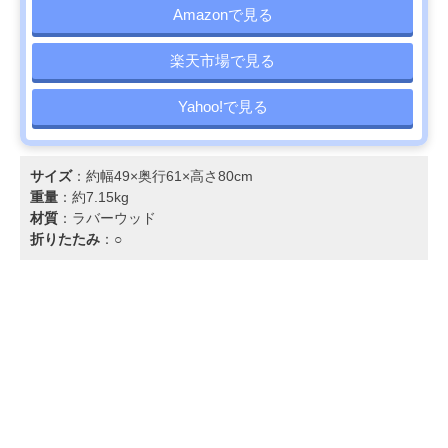
Amazonで見る
楽天市場で見る
Yahoo!で見る
サイズ
：約幅49×奥行61×高さ80cm
重量
：約7.15kg
材質
：ラバーウッド
折りたたみ
：○