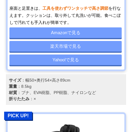
座面と足置きは、
工具を使わずワンタッチで高さ調節
を行な
えます。クッションは、取り外して丸洗いが可能。食べこぼ
しで汚れても手入れが簡単です。
Amazonで見る
楽天市場で見る
Yahoo!で見る
サイズ
：幅50×奥行54×高さ89cm
重量
：8.5kg
材質
：ブナ、EVA樹脂、PP樹脂、ナイロンなど
折りたたみ
：×
PICK UP!