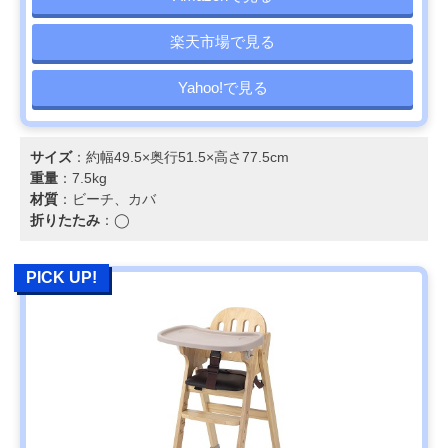
楽天市場で見る
Yahoo!で見る
サイズ
：約幅49.5×奥行51.5×高さ77.5cm
重量
：7.5kg
材質
：ビーチ、カバ
折りたたみ
：◯
PICK UP!