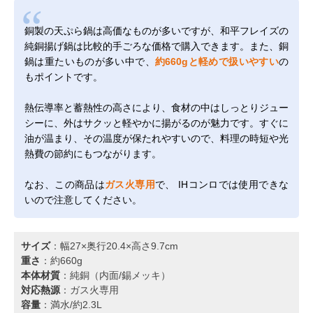
銅製の天ぷら鍋は高価なものが多いですが、和平フレイズの
純銅揚げ鍋は比較的手ごろな価格で購入できます。また、銅
鍋は重たいものが多い中で、
約660gと軽めで扱いやすい
の
もポイントです。
熱伝導率と蓄熱性の高さにより、食材の中はしっとりジュー
シーに、外はサクッと軽やかに揚がるのが魅力です。すぐに
油が温まり、その温度が保たれやすいので、料理の時短や光
熱費の節約にもつながります。
なお、この商品は
ガス火専用
で、 IHコンロでは使用できな
いので注意してください。
サイズ
：幅27×奥行20.4×高さ9.7cm
重さ
：約660g
本体材質
：純銅（内面/錫メッキ）
対応熱源
：ガス火専用
容量
：満水/約2.3L