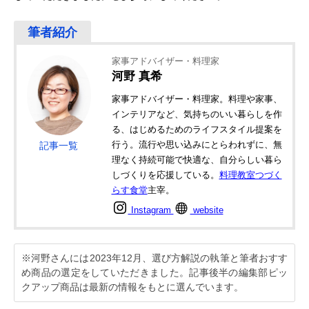
家事アドバイザー・料理家
河野 真希
家事アドバイザー・料理家。料理や家事、
インテリアなど、気持ちのいい暮らしを作
る、はじめるためのライフスタイル提案を
行う。流行や思い込みにとらわれずに、無
記事一覧
理なく持続可能で快適な、自分らしい暮ら
しづくりを応援している。
料理教室つづく
らす食堂
主宰。
Instagram
website
※河野さんには2023年12月、選び方解説の執筆と筆者おすす
め商品の選定をしていただきました。記事後半の編集部ピッ
クアップ商品は最新の情報をもとに選んでいます。