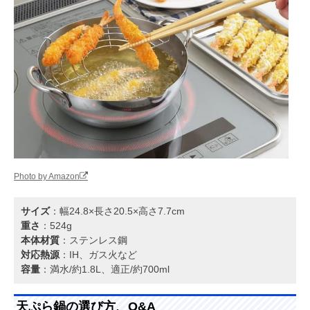
Photo by Amazon
サイズ
：幅24.8×長さ20.5×高さ7.7cm
重さ
：524g
本体材質
：ステンレス鋼
対応熱源
：IH、ガス火など
容量
：満水/約1.8L、適正/約700ml
天ぷら鍋の選び方、Q&A