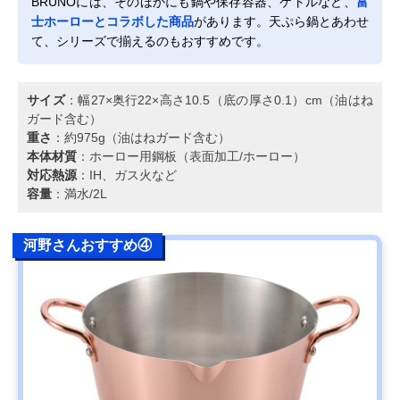
BRUNOには、そのほかにも鍋や保存容器、ケトルなど、
富
士ホーローとコラボした商品
があります。天ぷら鍋とあわせ
て、シリーズで揃えるのもおすすめです。
サイズ
：幅27×奥行22×高さ10.5（底の厚さ0.1）cm（油はね
ガード含む）
重さ
：約975g（油はねガード含む）
本体材質
：ホーロー用鋼板（表面加工/ホーロー）
対応熱源
：IH、ガス火など
容量
：満水/2L
河野さんおすすめ④