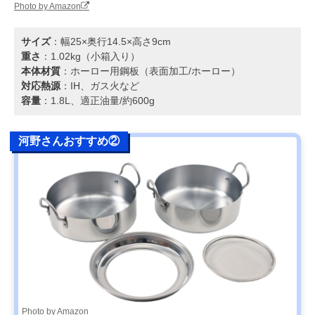
Photo by Amazon
サイズ
：幅25×奥行14.5×高さ9cm
重さ
：1.02kg（小箱入り）
本体材質
：ホーロー用鋼板（表面加工/ホーロー）
対応熱源
：IH、ガス火など
容量
：1.8L、適正油量/約600g
河野さんおすすめ②
Photo by Amazon