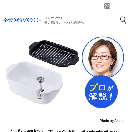
［ムーブー］
モノ選びに、もっと納得を。
Photo by Amazon