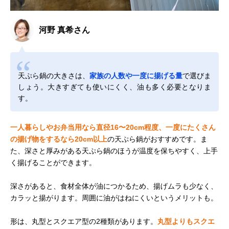
河野 真希さん
天ぷら鍋の大きさは、
家族の人数や一度に揚げる量
で選びま
しょう。大きすぎても使いにくく、油も多く必要となりま
す。
一人暮らしやお弁当用なら直径16〜20cm程度、一度にたくさん
の揚げ物をするなら20cm以上
の天ぷら鍋がおすすめです。ま
た、深さと厚みがある天ぷら鍋のほうが温度を保ちやすく、上手
く揚げることができます。
深さがあると、食材全体が油につかるため、揚げムラも少なく、
カラッと揚がります。周囲に油がはねにくいというメリットも。
形は、丸型とスクエア型の2種類があります。
丸型よりもスクエ