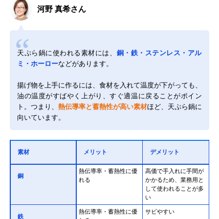
河野 真希さん
天ぷら鍋に使われる素材には、
銅・鉄・ステンレス・アル
ミ・ホーロー
などがあります。
揚げ物を上手に作るには、食材を入れて温度が下がっても、
油の温度がすばやく上がり、すぐ適温に戻ることがポイン
ト。つまり、
熱伝導率と蓄熱性が高い素材
ほど、天ぷら鍋に
向いています。
素材
メリット
デメリット
熱伝導率・蓄熱性に優
高価で手入れに手間が
銅
れる
かかるため、業務用と
して使われることが多
い
熱伝導率・蓄熱性に優
サビやすい
鉄