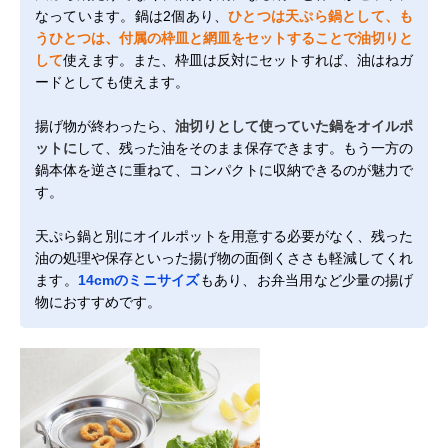
なっています。鍋は2個あり、
ひとつは天ぷら鍋として、も
うひとつは、付属の枠皿と網皿をセットすることで油切りと
して
使えます。また、枠皿は反対にセットすれば、油はねガ
ードとしても使えます。
揚げ物が終わったら、
油切りとして使っていた鍋をオイルポ
ットに
して、残った油をそのまま保存できます。もう一方の
鍋本体を逆さに重ねて、コンパクトに収納できるのが魅力で
す。
天ぷら鍋と別にオイルポットを用意する必要がなく、残った
油の処理や保存といった揚げ物の面倒くささも軽減してくれ
ます。
14cmのミニサイズ
もあり、お弁当用など少量の揚げ
物におすすめです。