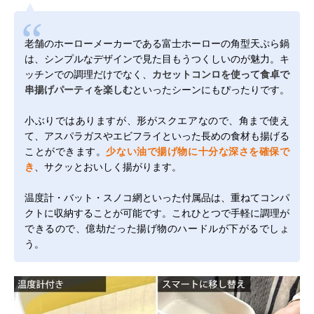
老舗のホーローメーカーである富士ホーローの角型天ぷら鍋
は、シンプルなデザインで見た目もうつくしいのが魅力。キ
ッチンでの調理だけでなく、
カセットコンロを使って食卓で
串揚げパーティを楽しむ
といったシーンにもぴったりです。
小ぶりではありますが、形がスクエアなので、角まで使え
て、アスパラガスやエビフライといった長めの食材も揚げる
ことができます。
少ない油で揚げ物に十分な深さを確保で
き
、サクッとおいしく揚がります。
温度計・バット・スノコ網といった付属品は、重ねてコンパ
クトに収納することが可能です。これひとつで手軽に調理が
できるので、億劫だった揚げ物のハードルが下がるでしょ
う。