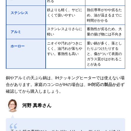
れる
鉄よりも軽く、サビに
熱伝導率がやや劣るた
ステンレス
くくて扱いやすい
め、油が温まるまでに
時間がかかる
ステンレスよりさらに
蓄熱性が劣るため、大
アルミ
軽い
量の揚げ物には不向き
ニオイや汚れがつきに
重い鍋が多く、落とし
ホーロー
くく、油汚れが落ちや
たりぶつけたりする
すい。蓄熱性も高い
と、傷がついて表面の
ガラス質がはがれるこ
とがある
銅やアルミの天ぷら鍋は、IHクッキングヒーターでは使えない場
合があります。家庭のコンロがIHの場合は、
IH対応の製品か
必ず
確認してから購入しましょう。
河野 真希さん