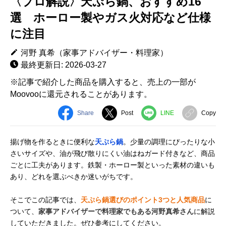
〈プロ解説〉天ぷら鍋、おすすめ16
選 ホーロー製やガス火対応など仕様
に注目
河野 真希（家事アドバイザー・料理家）
最終更新日: 2026-03-27
※記事で紹介した商品を購入すると、売上の一部が
Moovooに還元されることがあります。
Share
Post
LINE
Copy
揚げ物を作るときに便利な
天ぷら鍋
。少量の調理にぴったりな小
さいサイズや、油が飛び散りにくい油はねガード付きなど、商品
ごとに工夫があります。鉄製・ホーロー製といった素材の違いも
あり、どれを選ぶべきか迷いがちです。
そこでこの記事では、
天ぷら鍋選びのポイント3つと人気商品
に
ついて、
家事アドバイザーで料理家でもある河野真希さん
に解説
していただきました。ぜひ参考にしてください。