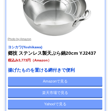
Photo by Amazon
ヨシカワ(Yoshikawa)
郷技 ステンレス製天ぷら鍋20cm YJ2437
税込み3,773円（Amazon）
揚げたものを置ける網付きで便利
Amazonで見る
楽天市場で見る
Yahoo!で見る