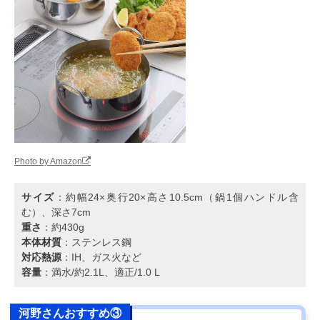
Photo by Amazon
サイズ
：約幅24×奥行20×高さ10.5cm（鍋1個ハンドル含
む）、深さ7cm
重さ
：約430g
本体材質
：ステンレス鋼
対応熱源
：IH、ガス火など
容量
：満水/約2.1L、適正/1.0 L
河野さんおすすめ③