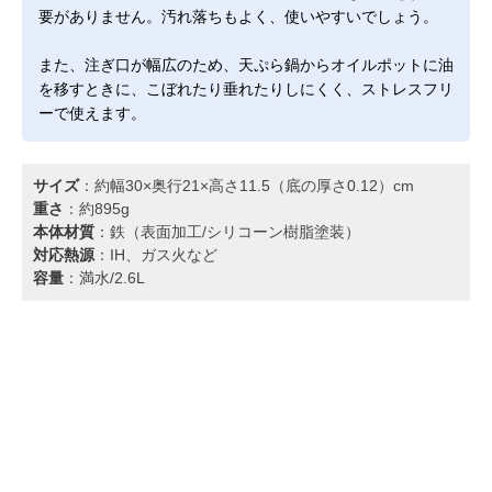
要がありません。汚れ落ちもよく、使いやすいでしょう。
また、注ぎ口が幅広のため、天ぷら鍋からオイルポットに油
を移すときに、こぼれたり垂れたりしにくく、ストレスフリ
ーで使えます。
サイズ
：約幅30×奥行21×高さ11.5（底の厚さ0.12）cm
重さ
：約895g
本体材質
：鉄（表面加工/シリコーン樹脂塗装）
対応熱源
：IH、ガス火など
容量
：満水/2.6L