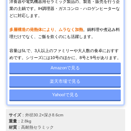
洋食器や電気機器用セラミック製品の、製造・販売を行う企
業の土鍋です。IH調理器・ガスコンロ・ハロゲンヒーターな
どに対応します。
多層構造の発熱体により、ムラなく加熱
。鍋料理や煮込み料
理だけでなく、ご飯を炊くのにも活躍します。
容量は5Lで、3人以上のファミリーや大人数の食卓におすす
めです。シリーズには10号のほかに、8号と9号があります。
Amazonで見る
楽天市場で見る
Yahoo!で見る
サイズ
：外径30.2×深さ8.6cm
重量
：2.8kg
材質
：高耐熱セラミック