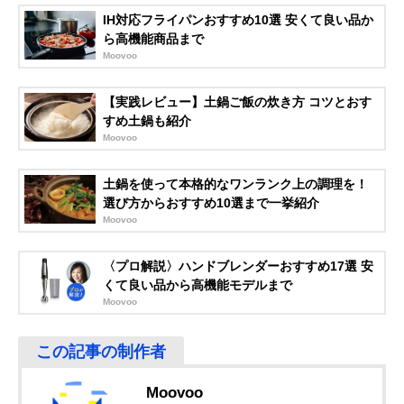
21
IH対応フライパンおすすめ10選 安くて良い品か
楽天市場で見る
ら高機能商品まで
Moovoo
武田コーポレーシ
5～6人用にちょう
約30cm
Amazonで見る
ョン(Takeda
どいいサイズ
corporation) ふき
【実践レビュー】土鍋ご飯の炊き方 コツとおす
こぼれにくいIH土
すめ土鍋も紹介
鍋 10号 ‎IHFKBW-
Moovoo
10
ミヤオ(MIYAWO)
ひび割れしにくい
外径30.2×深さ
Amazonで見る
土鍋を使って本格的なワンランク上の調理を！
サーマテック IH土
熱テクノロジー土
8.6cm
鍋 10号
鍋
選び方からおすすめ10選まで一挙紹介
Moovoo
TAMAKI 吹きこぼ
吸水性が低く料理
幅29.5×口径25.
Amazonで見る
れにくい軽量IH土
のにおいが残りに
高さ14.5cm
鍋 8号 カーサ
くい
〈プロ解説〉ハンドブレンダーおすすめ17選 安
くて良い品から高機能モデルまで
永新陶苑 トウジキ
食材の旨味を引き
幅35×奥行28.8
Amazonで見る
トンヤ IH土鍋 内
出す遠赤外線効果
さ16cm
Moovoo
面セラミックコー
あり
ト 9号
Moovoo