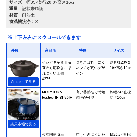
サイズ
：幅35×奥行28.8×高さ16cm
重量
：記載未確認
材質
：耐熱土
食洗機洗浄
：✕
※上下左右にスクロールできます
外観
商品名
特長
サイズ
イシガキ産業 IH&
吹きこぼれしにく
約直径23×奥行
直火対応吹きこぼ
いフチが高いデザ
19×高さ11cm
れにくい土鍋
イン
4375
Amazonで見る
MOLATURA
高い蓄熱性で時短
約幅24×直径20
bestpot IH BP20IH
調理が可能
深さ10cm
楽天市場で見る
佐治陶器(Saji
焦げ付きにくいセ
幅22.5×奥行26.