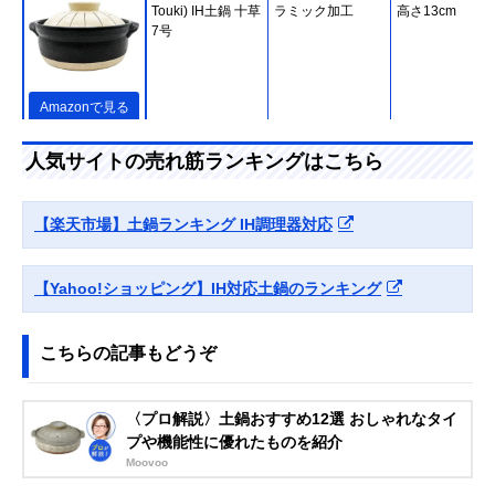
Touki) IH土鍋 十草
ラミック加工
高さ13cm
7号
Amazonで見る
KINTO(キントー)
シンプルかつスタ
幅31.5×直径27.
人気サイトの売れ筋ランキングはこちら
KAKOMI IH土鍋
イリッシュなデザ
高さ14.5cm
2.5L
イン
【楽天市場】土鍋ランキング IH調理器対応
Amazonで見る
【Yahoo!ショッピング】IH対応土鍋のランキング
銀峯陶器(Ginpo
花の文様があしら
約幅22×口径24.
Touki) 花三島 土鍋
われた萬古焼
高さ12.5cm
7号 プレート付き
こちらの記事もどうぞ
Amazonで見る
長谷製陶
蒸し料理も作れる
直径27.5×高さ
〈プロ解説〉土鍋おすすめ12選 おしゃれなタイ
(Nagatani Seitou)
すのこ付き
17.5cm
プや機能性に優れたものを紹介
IH対応ヘルシー蒸
Moovoo
し鍋 黒釉 小 ANC-