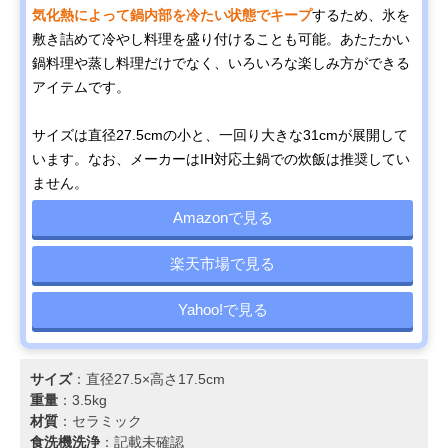
気化熱によって鍋内部を冷たい状態でキープ
するため、氷を
敷き詰めて冷やし料理を盛り付けることも可能。あたたかい
鍋料理や蒸し料理だけでなく、いろいろな楽しみ方ができる
アイテムです。
サイズは直径27.5cmの小と、一回り大きな31cmが展開して
います。なお、メーカーはIH対応土鍋での炊飯は推奨してい
ません。
Amazonで見る
楽天市場で見る
Yahoo!で見る
サイズ
：直径27.5×高さ17.5cm
重量
：3.5kg
材質
：セラミック
食洗機洗浄
：記載未確認