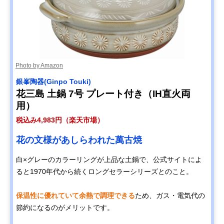
Photo by Amazon
銀峯陶器(Ginpo Touki)
花三島 土鍋 7号 プレート付き（IH直火両
用）
税込み4,983円（楽天市場）
花の文様があしらわれた萬古焼
白×グレーのカラーリングが上品な土鍋で、公式サイトによ
ると1970年代から続くロングセラーシリーズとのこと。
保温性に優れていて余熱で調理できる
ため、ガス・電気代の
節約になるのがメリットです。