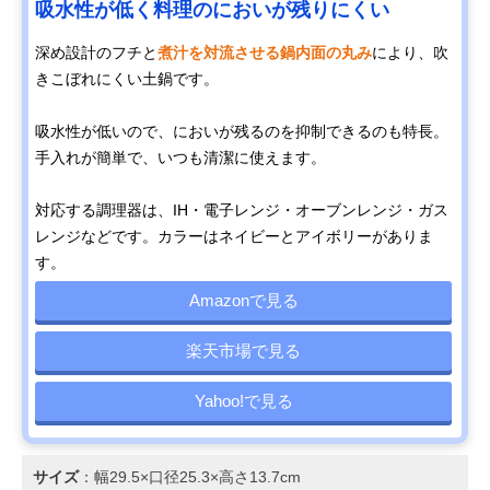
吸水性が低く料理のにおいが残りにくい
深め設計のフチと
煮汁を対流させる鍋内面の丸み
により、吹
きこぼれにくい土鍋です。
吸水性が低いので、においが残るのを抑制できるのも特長。
手入れが簡単で、いつも清潔に使えます。
対応する調理器は、IH・電子レンジ・オーブンレンジ・ガス
レンジなどです。カラーはネイビーとアイボリーがありま
す。
Amazonで見る
楽天市場で見る
Yahoo!で見る
サイズ
：幅29.5×口径25.3×高さ13.7cm