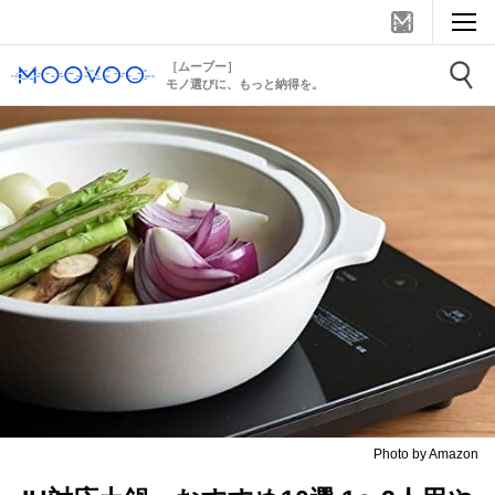
［ムーブー］
モノ選びに、もっと納得を。
Photo by Amazon