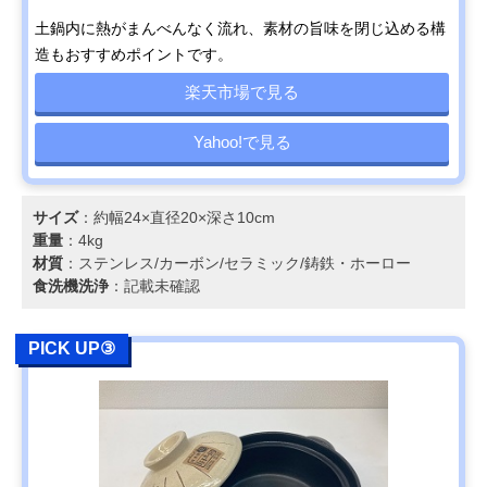
土鍋内に熱がまんべんなく流れ、素材の旨味を閉じ込める構
造もおすすめポイントです。
楽天市場で見る
Yahoo!で見る
サイズ
：約幅24×直径20×深さ10cm
重量
：4kg
材質
：ステンレス/カーボン/セラミック/鋳鉄・ホーロー
食洗機洗浄
：記載未確認
PICK UP③