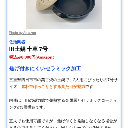
Photo by Amazon
佐治陶器
IH土鍋 十草 7号
税込み8,000円(Amazon）
焦げ付きにくいセラミック加工
三重県四日市市の萬古焼の土鍋で、2人用にぴったりの7号サ
イズ。
素朴でほっこりとする見た目が魅力
です。
内側は、IHの磁力線で発熱する金属層とセラミックコーティ
ングの3層構造です。
直火でも使用可能ですが、焦げ付くと発熱しなくなる場合が
あるので注意してください。同じシリーズには7号のほか