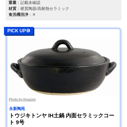
重量
：記載未確認
材質
：硬質陶器/高耐熱セラミック
食洗機洗浄
：✕
PICK UP⑩
Photo by Amazon
永新陶苑
トウジキトンヤ IH土鍋 内面セラミックコー
ト 9号