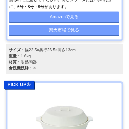
に、6号・8号・9号があります。
Amazonで見る
楽天市場で見る
サイズ
：幅22.5×奥行26.5×高さ13cm
重量
：1.6kg
材質
：耐熱陶器
食洗機洗浄
：✕
PICK UP④