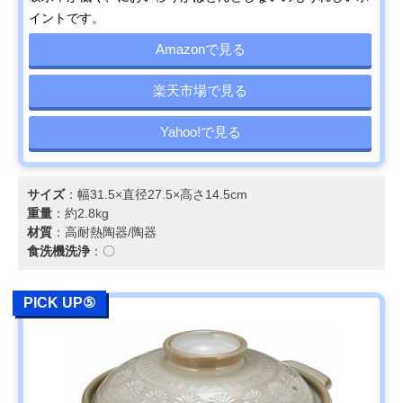
イントです。
Amazonで見る
楽天市場で見る
Yahoo!で見る
サイズ
：幅31.5×直径27.5×高さ14.5cm
重量
：約2.8kg
材質
：高耐熱陶器/陶器
食洗機洗浄
：〇
PICK UP⑤