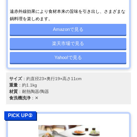
遠赤外線効果により食材本来の旨味を引き出し、さまざまな
鍋料理を楽しめます。
Amazonで見る
楽天市場で見る
Yahoo!で見る
サイズ
：約直径23×奥行19×高さ11cm
重量
：約1.1kg
材質
：耐熱陶器/陶器
食洗機洗浄
：✕
PICK UP②