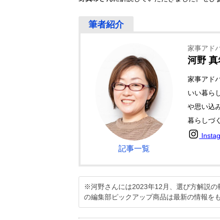
家事アド
河野 真
家事アド
いい暮ら
や思い込
暮らしづ
Insta
記事一覧
※河野さんには2023年12月、選び方解
の編集部ピックアップ商品は最新の情報を