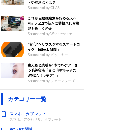
トや注意点とは？
Sponsored by CLAS
これから動画編集を始める人へ！
Filmora12で新たに搭載される機
能を詳しく紹介
Sponsored by Wondershare
“安心”をサブスクするスマートロ
ック「bitlock MINI」
Sponsored by ビットキー
生え際と先端を1本でWケア！ま
つ毛美容液「まつ毛デラックス
WMOA（ウモア）」
Sponsored by ファーマフーズ
カテゴリー一覧
スマホ・タブレット
スマホ、アクセサリ、タブレット
PC・PC関連