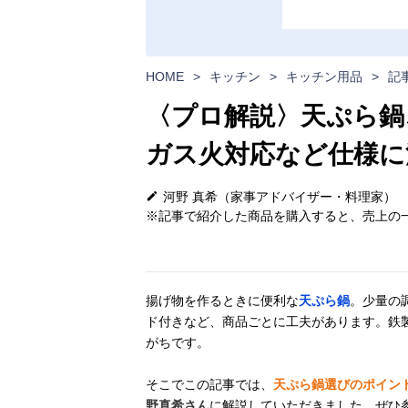
HOME
>
キッチン
>
キッチン用品
>
記
〈プロ解説〉天ぷら鍋
ガス火対応など仕様に
河野 真希（家事アドバイザー・料理家）
※記事で紹介した商品を購入すると、売上の一
揚げ物を作るときに便利な
天ぷら鍋
。少量の
ド付きなど、商品ごとに工夫があります。鉄
がちです。
そこでこの記事では、
天ぷら鍋選びのポイン
野真希さん
に解説していただきました。ぜひ