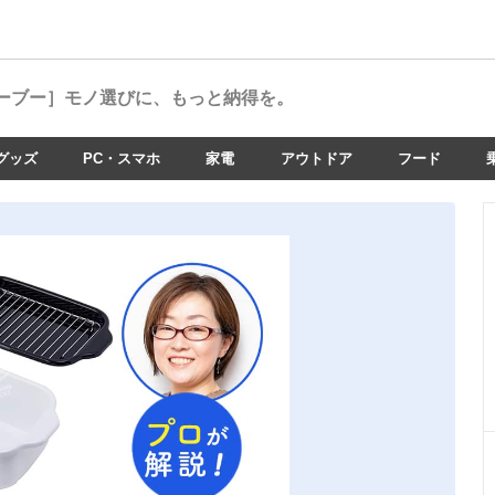
ーブー］
モノ選びに、もっと納得を。
グッズ
PC・スマホ
家電
アウトドア
フード