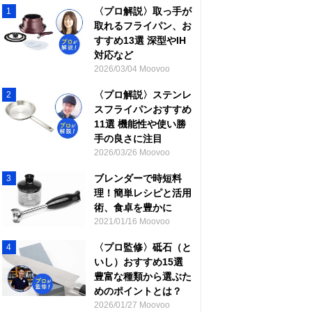
〈プロ解説〉取っ手が
1
取れるフライパン、お
すすめ13選 深型やIH
対応など
2026/03/04 Moovoo
〈プロ解説〉ステンレ
2
スフライパンおすすめ
11選 機能性や使い勝
手の良さに注目
2026/03/26 Moovoo
ブレンダーで時短料
3
理！簡単レシピと活用
術、食卓を豊かに
2021/01/16 Moovoo
〈プロ監修〉砥石（と
4
いし）おすすめ15選
豊富な種類から選ぶた
めのポイントとは？
2026/01/27 Moovoo