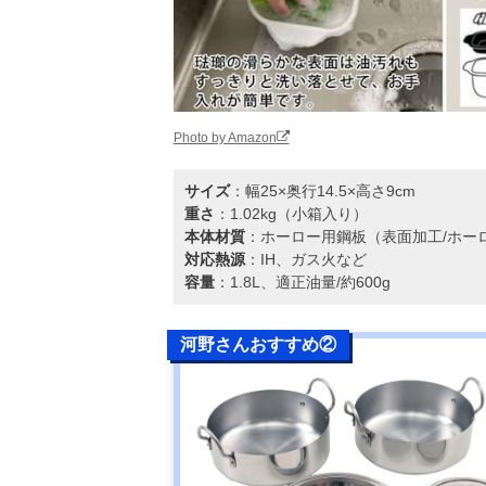
Photo by Amazon
サイズ
：幅25×奥行14.5×高さ9cm
重さ
：1.02kg（小箱入り）
本体材質
：ホーロー用鋼板（表面加工/ホー
対応熱源
：IH、ガス火など
容量
：1.8L、適正油量/約600g
河野さんおすすめ②