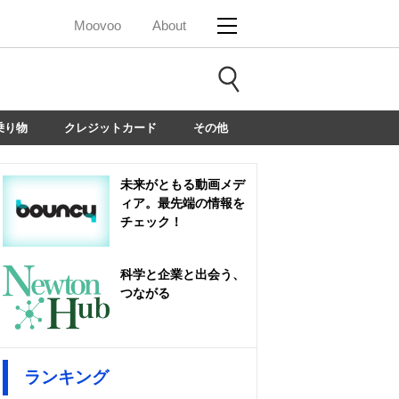
Moovoo
About
乗り物
クレジットカード
その他
未来がともる動画メデ
ィア。最先端の情報を
チェック！
科学と企業と出会う、
つながる
ランキング