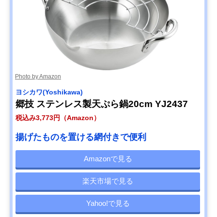
Photo by Amazon
ヨシカワ(Yoshikawa)
郷技 ステンレス製天ぷら鍋20cm YJ2437
税込み3,773円（Amazon）
揚げたものを置ける網付きで便利
Amazonで見る
楽天市場で見る
Yahoo!で見る