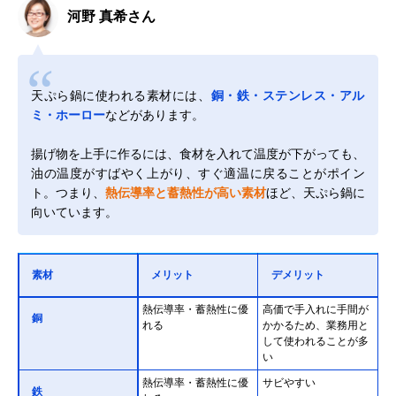
河野 真希さん
天ぷら鍋に使われる素材には、
銅・鉄・ステンレス・アル
ミ・ホーロー
などがあります。
揚げ物を上手に作るには、食材を入れて温度が下がっても、
油の温度がすばやく上がり、すぐ適温に戻ることがポイン
ト。つまり、
熱伝導率と蓄熱性が高い素材
ほど、天ぷら鍋に
向いています。
素材
メリット
デメリット
熱伝導率・蓄熱性に優
高価で手入れに手間が
銅
れる
かかるため、業務用と
して使われることが多
い
熱伝導率・蓄熱性に優
サビやすい
鉄