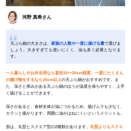
河野 真希さん
天ぷら鍋の大きさは、
家族の人数や一度に揚げる量
で選びま
しょう。大きすぎても使いにくく、油も多く必要となりま
す。
一人暮らしやお弁当用なら直径16〜20cm程度、一度にたくさん
の揚げ物をするなら20cm以上
の天ぷら鍋がおすすめです。ま
た、深さと厚みがある天ぷら鍋のほうが温度を保ちやすく、上手
く揚げることができます。
深さがあると、食材全体が油につかるため、揚げムラも少なく、
カラッと揚がります。周囲に油がはねにくいというメリットも。
形は、丸型とスクエア型の2種類があります。
丸型よりもスクエ