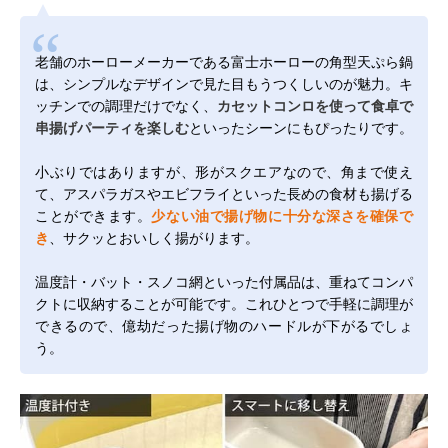
老舗のホーローメーカーである富士ホーローの角型天ぷら鍋
は、シンプルなデザインで見た目もうつくしいのが魅力。キ
ッチンでの調理だけでなく、
カセットコンロを使って食卓で
串揚げパーティを楽しむ
といったシーンにもぴったりです。
小ぶりではありますが、形がスクエアなので、角まで使え
て、アスパラガスやエビフライといった長めの食材も揚げる
ことができます。
少ない油で揚げ物に十分な深さを確保で
き
、サクッとおいしく揚がります。
温度計・バット・スノコ網といった付属品は、重ねてコンパ
クトに収納することが可能です。これひとつで手軽に調理が
できるので、億劫だった揚げ物のハードルが下がるでしょ
う。