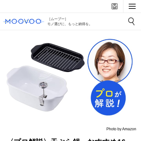
［ムーブー］
モノ選びに、もっと納得を。
Photo by Amazon