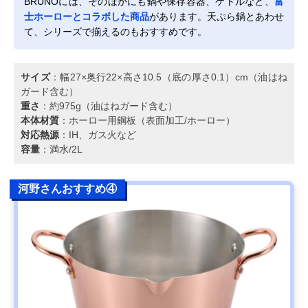
BRUNOには、そのほかにも鍋や保存容器、ケトルなど、
富
士ホーローとコラボした商品
があります。天ぷら鍋とあわせ
て、シリーズで揃えるのもおすすめです。
サイズ
：幅27×奥行22×高さ10.5（底の厚さ0.1）cm（油はね
ガード含む）
重さ
：約975g（油はねガード含む）
本体材質
：ホーロー用鋼板（表面加工/ホーロー）
対応熱源
：IH、ガス火など
容量
：満水/2L
河野さんおすすめ④