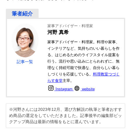
家事アドバイザー・料理家
河野 真希
家事アドバイザー・料理家。料理や家事、
インテリアなど、気持ちのいい暮らしを作
る、はじめるためのライフスタイル提案を
行う。流行や思い込みにとらわれずに、無
記事一覧
理なく持続可能で快適な、自分らしい暮ら
しづくりを応援している。
料理教室つづく
らす食堂
主宰。
Instagram
website
※河野さんには2023年12月、選び方解説の執筆と筆者おすす
め商品の選定をしていただきました。記事後半の編集部ピッ
クアップ商品は最新の情報をもとに選んでいます。