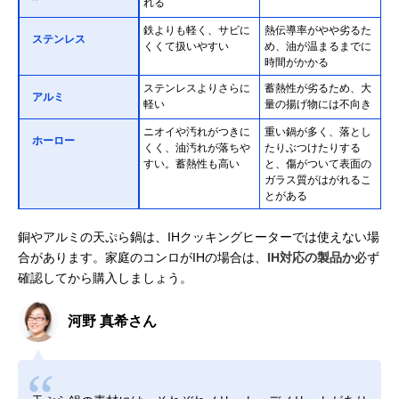
れる
鉄よりも軽く、サビに
熱伝導率がやや劣るた
ステンレス
くくて扱いやすい
め、油が温まるまでに
時間がかかる
ステンレスよりさらに
蓄熱性が劣るため、大
アルミ
軽い
量の揚げ物には不向き
ニオイや汚れがつきに
重い鍋が多く、落とし
ホーロー
くく、油汚れが落ちや
たりぶつけたりする
すい。蓄熱性も高い
と、傷がついて表面の
ガラス質がはがれるこ
とがある
銅やアルミの天ぷら鍋は、IHクッキングヒーターでは使えない場
合があります。家庭のコンロがIHの場合は、
IH対応の製品か
必ず
確認してから購入しましょう。
河野 真希さん