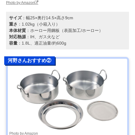
Photo by Amazon
サイズ
：幅25×奥行14.5×高さ9cm
重さ
：1.02kg（小箱入り）
本体材質
：ホーロー用鋼板（表面加工/ホーロー）
対応熱源
：IH、ガス火など
容量
：1.8L、適正油量/約600g
河野さんおすすめ②
Photo by Amazon