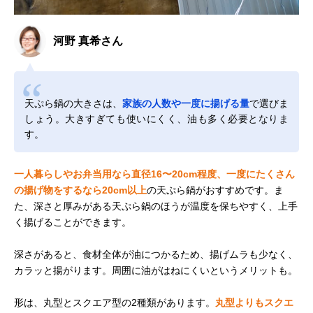
河野 真希さん
天ぷら鍋の大きさは、
家族の人数や一度に揚げる量
で選びま
しょう。大きすぎても使いにくく、油も多く必要となりま
す。
一人暮らしやお弁当用なら直径16〜20cm程度、一度にたくさん
の揚げ物をするなら20cm以上
の天ぷら鍋がおすすめです。ま
た、深さと厚みがある天ぷら鍋のほうが温度を保ちやすく、上手
く揚げることができます。
深さがあると、食材全体が油につかるため、揚げムラも少なく、
カラッと揚がります。周囲に油がはねにくいというメリットも。
形は、丸型とスクエア型の2種類があります。
丸型よりもスクエ