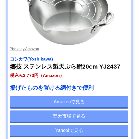
Photo by Amazon
ヨシカワ(Yoshikawa)
郷技 ステンレス製天ぷら鍋20cm YJ2437
税込み3,773円（Amazon）
揚げたものを置ける網付きで便利
Amazonで見る
楽天市場で見る
Yahoo!で見る