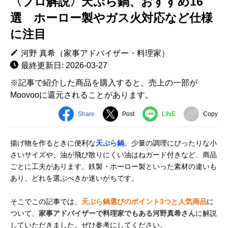
〈プロ解説〉天ぷら鍋、おすすめ16
選 ホーロー製やガス火対応など仕様
に注目
河野 真希（家事アドバイザー・料理家）
最終更新日: 2026-03-27
※記事で紹介した商品を購入すると、売上の一部が
Moovooに還元されることがあります。
Share
Post
LINE
Copy
揚げ物を作るときに便利な
天ぷら鍋
。少量の調理にぴったりな小
さいサイズや、油が飛び散りにくい油はねガード付きなど、商品
ごとに工夫があります。鉄製・ホーロー製といった素材の違いも
あり、どれを選ぶべきか迷いがちです。
そこでこの記事では、
天ぷら鍋選びのポイント3つと人気商品
に
ついて、
家事アドバイザーで料理家でもある河野真希さん
に解説
していただきました。ぜひ参考にしてください。