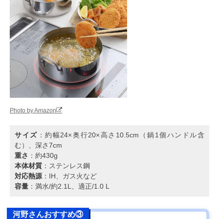
Photo by Amazon
サイズ
：約幅24×奥行20×高さ10.5cm（鍋1個ハンドル含
む）、深さ7cm
重さ
：約430g
本体材質
：ステンレス鋼
対応熱源
：IH、ガス火など
容量
：満水/約2.1L、適正/1.0 L
河野さんおすすめ③