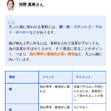
河野 真希さん
天ぷら鍋に使われる素材には、
銅・鉄・ステンレス・アル
ミ・ホーロー
などがあります。
揚げ物を上手に作るには、食材を入れて温度が下がっても、
油の温度がすばやく上がり、すぐ適温に戻ることがポイン
ト。つまり、
熱伝導率と蓄熱性が高い素材
ほど、天ぷら鍋に
向いています。
素材
メリット
デメリット
熱伝導率・蓄熱性に優
高価で手入れに手間が
銅
れる
かかるため、業務用と
して使われることが多
い
熱伝導率・蓄熱性に優
サビやすい
鉄