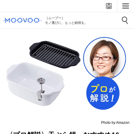
［ムーブー］
モノ選びに、もっと納得を。
Photo by Amazon