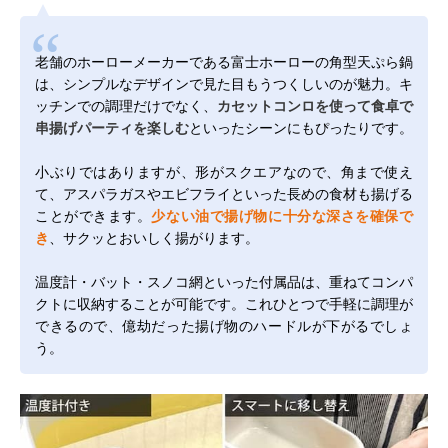
老舗のホーローメーカーである富士ホーローの角型天ぷら鍋
は、シンプルなデザインで見た目もうつくしいのが魅力。キ
ッチンでの調理だけでなく、
カセットコンロを使って食卓で
串揚げパーティを楽しむ
といったシーンにもぴったりです。
小ぶりではありますが、形がスクエアなので、角まで使え
て、アスパラガスやエビフライといった長めの食材も揚げる
ことができます。
少ない油で揚げ物に十分な深さを確保で
き
、サクッとおいしく揚がります。
温度計・バット・スノコ網といった付属品は、重ねてコンパ
クトに収納することが可能です。これひとつで手軽に調理が
できるので、億劫だった揚げ物のハードルが下がるでしょ
う。