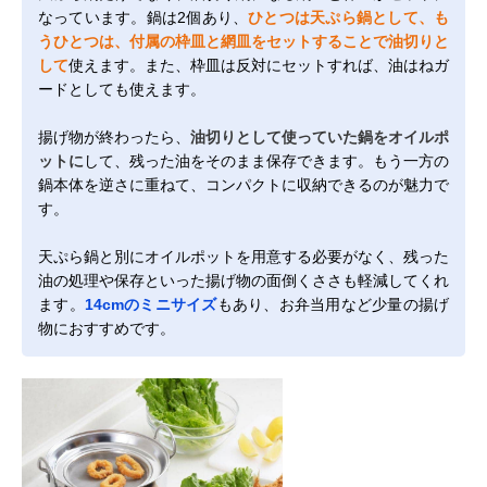
なっています。鍋は2個あり、
ひとつは天ぷら鍋として、も
うひとつは、付属の枠皿と網皿をセットすることで油切りと
して
使えます。また、枠皿は反対にセットすれば、油はねガ
ードとしても使えます。
揚げ物が終わったら、
油切りとして使っていた鍋をオイルポ
ットに
して、残った油をそのまま保存できます。もう一方の
鍋本体を逆さに重ねて、コンパクトに収納できるのが魅力で
す。
天ぷら鍋と別にオイルポットを用意する必要がなく、残った
油の処理や保存といった揚げ物の面倒くささも軽減してくれ
ます。
14cmのミニサイズ
もあり、お弁当用など少量の揚げ
物におすすめです。