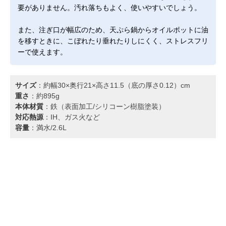
要がありません。汚れ落ちもよく、使いやすいでしょう。
また、注ぎ口が幅広のため、天ぷら鍋からオイルポットに油
を移すときに、こぼれたり垂れたりしにくく、ストレスフリ
ーで使えます。
サイズ
：約幅30×奥行21×高さ11.5（底の厚さ0.12）cm
重さ
：約895g
本体材質
：鉄（表面加工/シリコーン樹脂塗装）
対応熱源
：IH、ガス火など
容量
：満水/2.6L