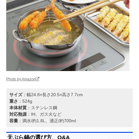
Photo by Amazon
サイズ
：幅24.8×長さ20.5×高さ7.7cm
重さ
：524g
本体材質
：ステンレス鋼
対応熱源
：IH、ガス火など
容量
：満水/約1.8L、適正/約700ml
天ぷら鍋の選び方、Q&A