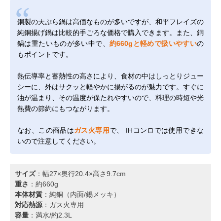
銅製の天ぷら鍋は高価なものが多いですが、和平フレイズの
純銅揚げ鍋は比較的手ごろな価格で購入できます。また、銅
鍋は重たいものが多い中で、
約660gと軽めで扱いやすい
の
もポイントです。
熱伝導率と蓄熱性の高さにより、食材の中はしっとりジュー
シーに、外はサクッと軽やかに揚がるのが魅力です。すぐに
油が温まり、その温度が保たれやすいので、料理の時短や光
熱費の節約にもつながります。
なお、この商品は
ガス火専用
で、 IHコンロでは使用できな
いので注意してください。
サイズ
：幅27×奥行20.4×高さ9.7cm
重さ
：約660g
本体材質
：純銅（内面/錫メッキ）
対応熱源
：ガス火専用
容量
：満水/約2.3L